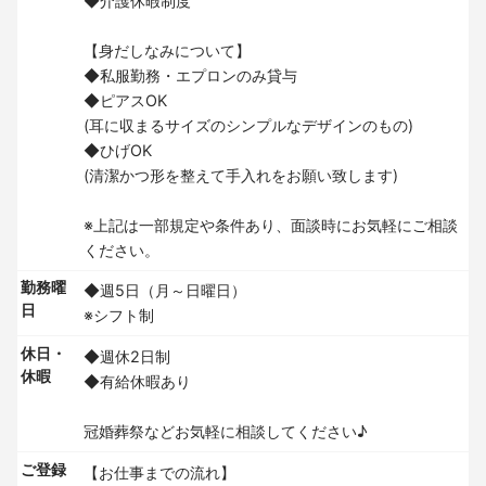
◆介護休暇制度
【身だしなみについて】
◆私服勤務・エプロンのみ貸与
◆ピアスOK
(耳に収まるサイズのシンプルなデザインのもの)
◆ひげOK
(清潔かつ形を整えて手入れをお願い致します)
※上記は一部規定や条件あり、面談時にお気軽にご相談
ください。
勤務曜
◆週5日（月～日曜日）
日
※シフト制
休日・
◆週休2日制
休暇
◆有給休暇あり
冠婚葬祭などお気軽に相談してください♪
ご登録
【お仕事までの流れ】