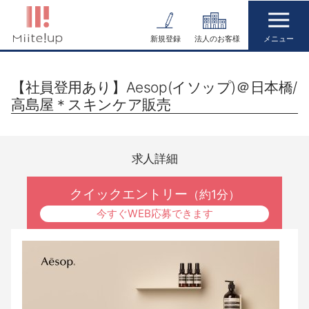
コ
ン
新規登録
法人のお客様
テ
ン
【社員登用あり】Aesop(イソップ)＠日本橋/
ツ
高島屋＊スキンケア販売
へ
ス
キ
求人詳細
ッ
プ
クイックエントリー
（約1分）
今すぐWEB応募できます