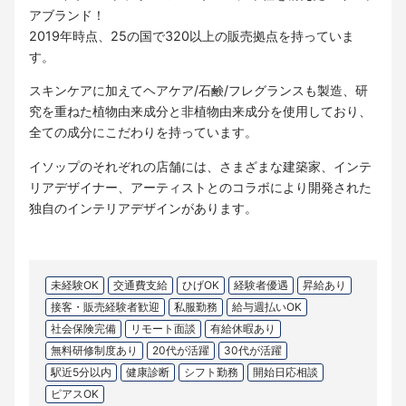
アブランド！
2019年時点、25の国で320以上の販売拠点を持っていま
す。
スキンケアに加えてヘアケア/石鹸/フレグランスも製造、研
究を重ねた植物由来成分と非植物由来成分を使用しており、
全ての成分にこだわりを持っています。
イソップのそれぞれの店舗には、さまざまな建築家、インテ
リアデザイナー、アーティストとのコラボにより開発された
独自のインテリアデザインがあります。
未経験OK
交通費支給
ひげOK
経験者優遇
昇給あり
接客・販売経験者歓迎
私服勤務
給与週払いOK
社会保険完備
リモート面談
有給休暇あり
無料研修制度あり
20代が活躍
30代が活躍
駅近5分以内
健康診断
シフト勤務
開始日応相談
ピアスOK