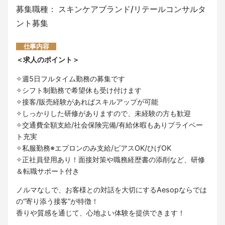
募集職種： スキンケアブランド/リテールコンサルタ
ント募集
仕事内容
＜求人のポイント＞
✧週5日フルタイム勤務の募集です
✧シフト制勤務で希望休も受け付けます
✧接客/販売経験があればスキルアップが可能
✧しっかりした研修がありますので、未経験の方も歓迎
✧交通費全額支給/社会保険完備/有給休暇もありプライベー
ト充実
✧私服勤務※エプロンのみ支給/ピアスOK/ひげOK
✧正社員登用あり！面接対策や職務経歴書の添削など、研修
＆転職サポート付き
ノルマなしで、お客様との対話を大切にするAesopならでは
の“寄り添う接客”が特徴！
香りや質感を通じて、心地よい体験を提供できます！