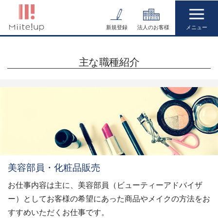
コ
ン
新規登録
法人のお客様
テ
ン
主な職種紹介
ツ
へ
ス
キ
ッ
プ
美容部員・化粧品販売
お仕事内容は主に、美容部員（ビューティーアドバイザ
ー）としてお客様の希望にあった商品やメイクの方法をお
すすめいただくお仕事です。