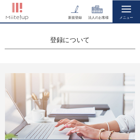
コ
ン
新規登録
法人のお客様
テ
ン
登録について
ツ
へ
ス
キ
ッ
プ