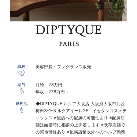
美容部員・フレグランス販売
職種
月給 23万円～
給与
年収 276万円～
※ 経験・能力考慮の上、決定します
◆DIPTYQUE ルクア大阪店 大阪府大阪市北区
勤務地
梅田3-1-3 ルクアイーレ2F イセタンコスメテ
雇用形態：正社員
ィックス ※他店への配属の可能性あり ※配属店
※試用期間6ヶ月（その間の給与・待遇に差異は
舗は面接時に相談の上決定します ※既存店舗で
ありません）
の実地研修あり ※配属店舗以外へのヘルプ勤務