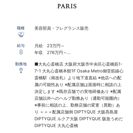
美容部員・フレグランス販売
職種
月給 23万円～
給与
年収 276万円～
※ 経験・能力考慮の上、決定します
■大丸心斎橋店 大阪府大阪市中央区心斎橋筋1-
勤務地
7-1 大丸心斎橋本館1F Osaka Metro御堂筋線心
雇用形態：正社員
斎橋駅（南改札）より地下道直結 ※他店への配
※試用期間6ヶ月（その間の給与・待遇に差異は
属の可能性あり ※配属店舗は面接時に相談の上
ありません）
決定します ※既存店舗での実地研修あり ※配属
店舗以外へのヘルプ勤務あり（通勤可能圏内）
※事前に相談の上、勤務店舗の変更（異動）あ
り ＝＝＝配属店舗例 DIPTYQUE 大阪髙島屋
DIPTYQUE ルクア大阪 DIPTYQUE 阪急うめだ
DIPTYQUE 大丸心斎橋