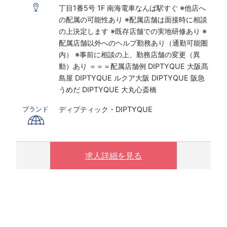
丁目1番5号 1F 南海電車なんば駅すぐ ※他店へ
※時給は経験・スキルにより決定いたします
の配属の可能性あり ※配属店舗は面接時に相談
の上決定します ※既存店舗での実地研修あり ※
〇下記の場合は、割増した時給をお支払いしま
配属店舗以外へのヘルプ勤務あり（通勤可能圏
す。
内） ※事前に相談の上、勤務店舗の変更（異
※ 実働8時間以上は1.25倍
動）あり ＝＝＝配属店舗例 DIPTYQUE 大阪髙
※ 夜10時以降は1.25倍
島屋 DIPTYQUE ルクア大阪 DIPTYQUE 阪急
うめだ DIPTYQUE 大丸心斎橋
制服購入補助制度あり／毎月3500円支給
ディプティック・DIPTYQUE
ブランド
求人詳細を見る