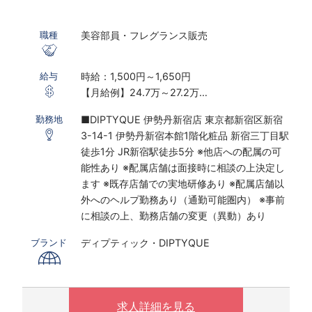
美容部員・フレグランス販売
職種
時給：1,500円～1,650円
給与
【月給例】24.7万～27.2万
※実働7.5ｈ×22日勤務の場合
■DIPTYQUE 伊勢丹新宿店 東京都新宿区新宿
勤務地
※研修期間あり
3-14-1 伊勢丹新宿本館1階化粧品 新宿三丁目駅
※時給は経験・スキルにより決定いたします
徒歩1分 JR新宿駅徒歩5分 ※他店への配属の可
能性あり ※配属店舗は面接時に相談の上決定し
〇下記の場合は、割増した時給をお支払いしま
ます ※既存店舗での実地研修あり ※配属店舗以
す。
外へのヘルプ勤務あり（通勤可能圏内） ※事前
※ 実働8時間以上は1.25倍
に相談の上、勤務店舗の変更（異動）あり
※ 夜10時以降は1.25倍
ディプティック・DIPTYQUE
ブランド
制服購入補助制度あり／毎月3500円支給
求人詳細を見る