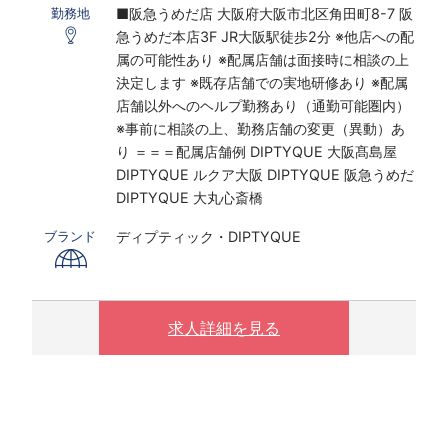
■阪急うめだ店 大阪府大阪市北区角田町8-7 阪
勤務地
急うめだ本店3F JR大阪駅徒歩2分 ※他店への配
雇用形態：正社員
属の可能性あり ※配属店舗は面接時に相談の上
※試用期間6ヶ月（その間の給与・待遇に差異は
決定します ※既存店舗での実地研修あり ※配属
ありません）
店舗以外へのヘルプ勤務あり（通勤可能圏内）
※事前に相談の上、勤務店舗の変更（異動）あ
り ＝＝＝配属店舗例 DIPTYQUE 大阪髙島屋
DIPTYQUE ルクア大阪 DIPTYQUE 阪急うめだ
DIPTYQUE 大丸心斎橋
ディプティック・DIPTYQUE
ブランド
求人詳細を見る