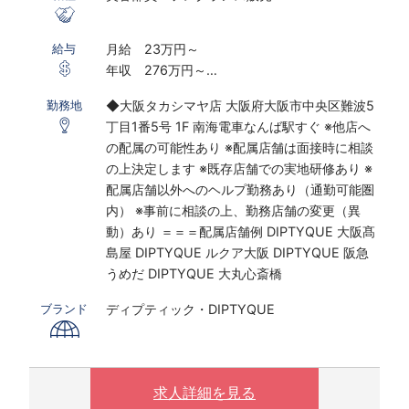
月給 23万円～
給与
年収 276万円～
※ 経験・能力考慮の上、決定します
◆大阪タカシマヤ店 大阪府大阪市中央区難波5
勤務地
丁目1番5号 1F 南海電車なんば駅すぐ ※他店へ
雇用形態：正社員
の配属の可能性あり ※配属店舗は面接時に相談
※試用期間6ヶ月（その間の給与・待遇に差異は
の上決定します ※既存店舗での実地研修あり ※
ありません）
配属店舗以外へのヘルプ勤務あり（通勤可能圏
内） ※事前に相談の上、勤務店舗の変更（異
動）あり ＝＝＝配属店舗例 DIPTYQUE 大阪髙
島屋 DIPTYQUE ルクア大阪 DIPTYQUE 阪急
うめだ DIPTYQUE 大丸心斎橋
ディプティック・DIPTYQUE
ブランド
求人詳細を見る