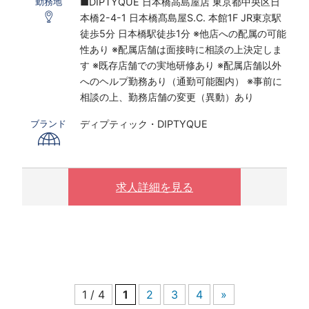
■DIPTYQUE 日本橋高島屋店 東京都中央区日
勤務地
※研修期間あり
本橋2-4-1 日本橋髙島屋S.C. 本館1F JR東京駅
※時給は経験・スキルにより決定いたします
徒歩5分 日本橋駅徒歩1分 ※他店への配属の可能
性あり ※配属店舗は面接時に相談の上決定しま
〇下記の場合は、割増した時給をお支払いしま
す ※既存店舗での実地研修あり ※配属店舗以外
す。
へのヘルプ勤務あり（通勤可能圏内） ※事前に
※ 実働8時間以上は1.25倍
相談の上、勤務店舗の変更（異動）あり
※ 夜10時以降は1.25倍
ディプティック・DIPTYQUE
ブランド
制服購入補助制度あり／毎月3500円支給
求人詳細を見る
1 / 4
1
2
3
4
»