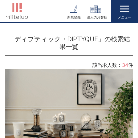
コ
ン
新規登録
法人のお客様
テ
ン
「ディプティック・DIPTYQUE」の検索結
ツ
果一覧
へ
ス
キ
該当求人数：
34
件
ッ
プ