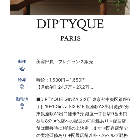
美容部員・フレグランス販売
職種
時給：1,500円～1,650円
給与
【月給例】24.7万～27.2万
※実働7.5ｈ×22日勤務の場合
■DIPTYQUE GINZA SIX店 東京都中央区銀座6
勤務地
※研修期間あり
丁目10-1 Ginza SIX B1F 銀座駅A3出口徒歩2分
※時給は経験・スキルにより決定いたします
東銀座駅A1出口徒歩3分 銀座一丁目駅9番出口
徒歩8分 ※他店への配属の可能性あり ※配属店
〇下記の場合は、割増した時給をお支払いしま
舗は面接時に相談の上決定します ※既存店舗で
す。
の実地研修あり ※配属店舗以外へのヘルプ勤務
※ 実働8時間以上は1.25倍