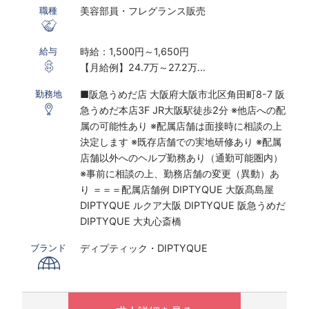
美容部員・フレグランス販売
職種
時給：1,500円～1,650円
給与
【月給例】24.7万～27.2万
※実働7.5ｈ×22日勤務の場合
■阪急うめだ店 大阪府大阪市北区角田町8-7 阪
勤務地
※研修期間あり
急うめだ本店3F JR大阪駅徒歩2分 ※他店への配
※時給は経験・スキルにより決定いたします
属の可能性あり ※配属店舗は面接時に相談の上
決定します ※既存店舗での実地研修あり ※配属
〇下記の場合は、割増した時給をお支払いしま
店舗以外へのヘルプ勤務あり（通勤可能圏内）
す。
※事前に相談の上、勤務店舗の変更（異動）あ
※ 実働8時間以上は1.25倍
り ＝＝＝配属店舗例 DIPTYQUE 大阪髙島屋
※ 夜10時以降は1.25倍
DIPTYQUE ルクア大阪 DIPTYQUE 阪急うめだ
DIPTYQUE 大丸心斎橋
制服購入補助制度あり／毎月3500円支給
ディプティック・DIPTYQUE
ブランド