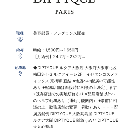
美容部員・フレグランス販売
職種
時給：1,500円～1,650円
給与
【月給例】24.7万～27.2万
※実働7.5ｈ×22日勤務の場合
◆DIPTYQUE ルクア大阪店 大阪府大阪市北区
勤務地
※研修期間あり
梅田3-1-3 ルクアイーレ2F イセタンコスメテ
※時給は経験・スキルにより決定いたします
ィックス 京橋駅 直結 ※他店への配属の可能性
あり ※配属店舗は面接時に相談の上決定します
〇下記の場合は、割増した時給をお支払いしま
※既存店舗での実地研修あり ※配属店舗以外へ
す。
のヘルプ勤務あり（通勤可能圏内） ※事前に相
※ 実働8時間以上は1.25倍
談の上、勤務店舗の変更（異動）あり ＝＝＝配
※ 夜10時以降は1.25倍
属店舗例 DIPTYQUE 大阪髙島屋 DIPTYQUE
ルクア大阪 DIPTYQUE 阪急うめだ DIPTYQUE
制服購入補助制度あり／毎月3500円支給
大丸心斎橋