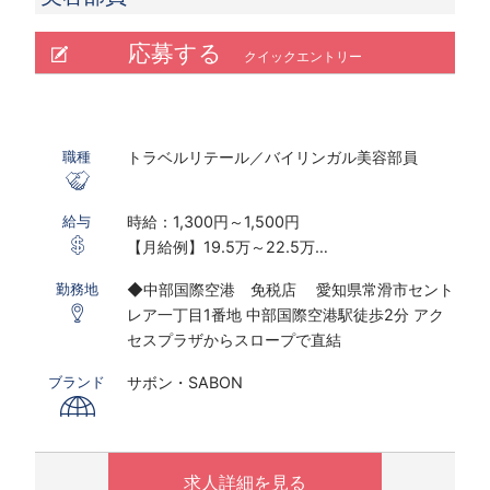
応募する
クイックエントリー
トラベルリテール／バイリンガル美容部員
職種
時給：1,300円～1,500円
給与
【月給例】19.5万～22.5万
※実働7.5ｈ×20日勤務の場合
◆中部国際空港 免税店 愛知県常滑市セント
勤務地
※研修期間あり
レア一丁目1番地 中部国際空港駅徒歩2分 アク
※時給は経験・スキルにより決定いたします。
セスプラザからスロープで直結
※配属先は適正やスキルにより変更になる場合
がございます。
サボン・SABON
ブランド
〇下記の場合は、割増した時給をお支払いしま
す。
※ 実働8時間以上は1.25倍
求人詳細を見る