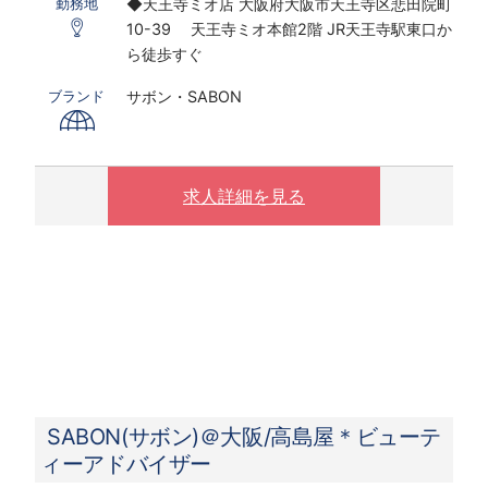
◆天王寺ミオ店 大阪府大阪市天王寺区悲田院町
勤務地
※研修期間あり
10-39 天王寺ミオ本館2階 JR天王寺駅東口か
※時給は経験・スキルにより決定いたします
ら徒歩すぐ
※配属先は適正やスキル考慮の上決定いたしま
す
サボン・SABON
ブランド
〇下記の場合は、割増した時給をお支払いしま
す。
※ 実働8時間以上は1.25倍
求人詳細を見る
※ 夜10時以降は1.25倍
SABON(サボン)＠大阪/高島屋＊ビューテ
ィーアドバイザー