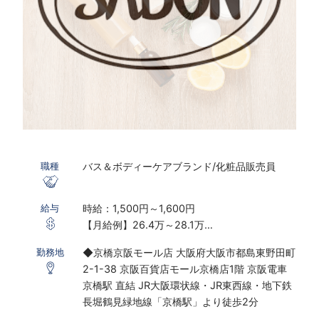
バス＆ボディーケアブランド/化粧品販売員
職種
時給：1,500円～1,600円
給与
【月給例】26.4万～28.1万
※実働8ｈ×22日勤務の場合
◆京橋京阪モール店 大阪府大阪市都島東野田町
勤務地
※研修期間あり
2-1-38 京阪百貨店モール京橋店1階 京阪電車
※時給は経験・スキルにより決定いたします
京橋駅 直結 JR大阪環状線・JR東西線・地下鉄
※配属先は適正やスキル考慮の上決定いたしま
長堀鶴見緑地線「京橋駅」より徒歩2分
す