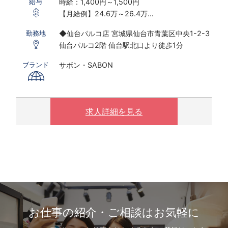
時給：1,400円～1,500円
給与
【月給例】24.6万～26.4万
※実働8ｈ×22日勤務の場合
◆仙台パルコ店 宮城県仙台市青葉区中央1-2-3
勤務地
※研修期間あり
仙台パルコ2階 仙台駅北口より徒歩1分
※時給は能力経験により変動する可能性がござ
います
サボン・SABON
ブランド
〇下記の場合は、割増した時給をお支払いしま
す。
※ 実働8時間以上は1.25倍
求人詳細を見る
※ 夜10時以降は1.25倍
お仕事の紹介・ご相談はお気軽に