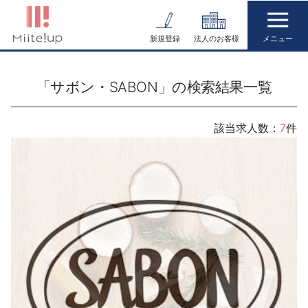
コ
ン
新規登録
法人のお客様
テ
ン
「サボン・SABON」の検索結果一覧
ツ
へ
ス
該当求人数：
7
件
キ
ッ
プ