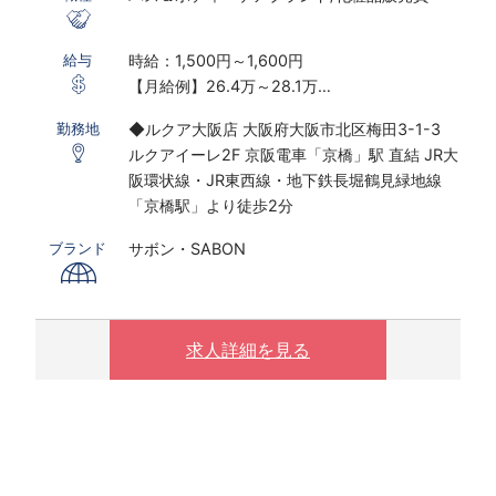
時給：1,500円～1,600円
給与
【月給例】26.4万～28.1万
※実働8ｈ×22日勤務の場合
◆ルクア大阪店 大阪府大阪市北区梅田3-1-3
勤務地
※研修期間あり
ルクアイーレ2F 京阪電車「京橋」駅 直結 JR大
※時給は経験・スキルにより決定いたします
阪環状線・JR東西線・地下鉄長堀鶴見緑地線
※配属先は適正やスキル考慮の上決定いたしま
「京橋駅」より徒歩2分
す
サボン・SABON
ブランド
〇下記の場合は、割増した時給をお支払いしま
す。
※ 実働8時間以上は1.25倍
※ 夜10時以降は1.25倍
求人詳細を見る