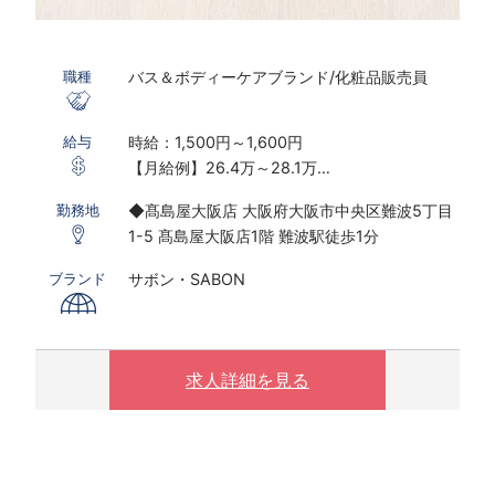
バス＆ボディーケアブランド/化粧品販売員
職種
時給：1,500円～1,600円
給与
【月給例】26.4万～28.1万
※実働8ｈ×22日勤務の場合
◆髙島屋大阪店 大阪府大阪市中央区難波5丁目
勤務地
※研修期間あり
1-5 髙島屋大阪店1階 難波駅徒歩1分
※時給は経験・スキルにより決定いたします
※配属先は適正やスキル考慮の上決定いたしま
サボン・SABON
ブランド
す
〇下記の場合は、割増した時給をお支払いしま
す。
求人詳細を見る
※ 実働8時間以上は1.25倍
※ 夜10時以降は1.25倍