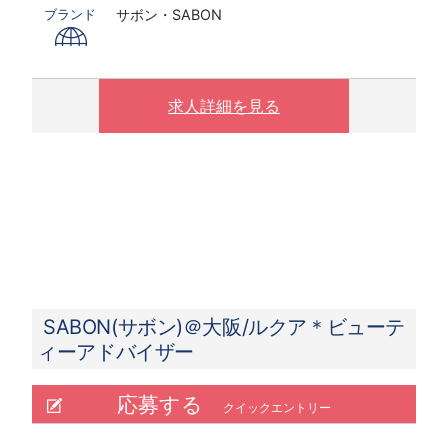
サボン・SABON
ブランド
〇下記の場合は、割増した時給をお支払いしま
す。
※ 実働8時間以上は1.25倍
※ 夜10時以降は1.25倍
求人詳細を見る
SABON(サボン)＠大阪/ルクア＊ビューテ
ィーアドバイザー
応募する
クイックエントリー