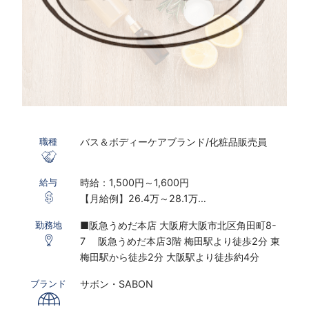
バス＆ボディーケアブランド/化粧品販売員
職種
時給：1,500円～1,600円
給与
【月給例】26.4万～28.1万
※実働8ｈ×22日勤務の場合
■阪急うめだ本店 大阪府大阪市北区角田町8-
勤務地
※研修期間あり
7 阪急うめだ本店3階 梅田駅より徒歩2分 東
※時給は経験・スキルにより決定いたします
梅田駅から徒歩2分 大阪駅より徒歩約4分
※配属先は適正やスキル考慮の上決定いたしま
す
サボン・SABON
ブランド