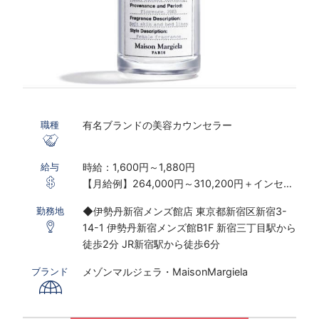
有名ブランドの美容カウンセラー
職種
時給：1,600円～1,880円
給与
【月給例】264,000円～310,200円＋インセン
ティブ制度あり
◆伊勢丹新宿メンズ館店 東京都新宿区新宿3-
勤務地
※実働7.5ｈ×22日勤務の場合
14-1 伊勢丹新宿メンズ館B1F 新宿三丁目駅から
※研修期間あり
徒歩2分 JR新宿駅から徒歩6分
※時給は経験・スキルにより決定いたします
メゾンマルジェラ・MaisonMargiela
ブランド
〇下記の場合は、割増した時給をお支払いしま
す。
※ 実働8時間以上は1.25倍