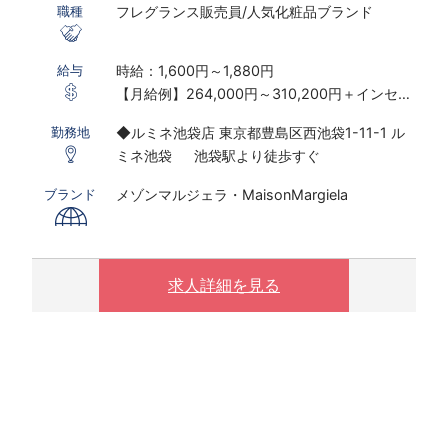
フレグランス販売員/人気化粧品ブランド
職種
時給：1,600円～1,880円
給与
【月給例】264,000円～310,200円＋インセン
ティブ制度あり
◆ルミネ池袋店 東京都豊島区西池袋1-11-1 ル
勤務地
※実働7.5ｈ×22日勤務の場合
ミネ池袋 池袋駅より徒歩すぐ
※研修期間あり
※時給は経験・スキルにより決定いたします
メゾンマルジェラ・MaisonMargiela
ブランド
〇下記の場合は、割増した時給をお支払いしま
す。
※ 実働8時間以上は1.25倍
求人詳細を見る
※ 夜10時以降は1.25倍