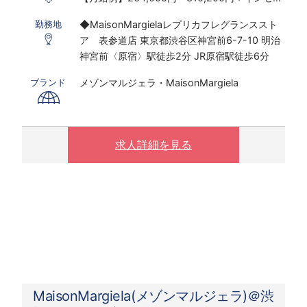
ティブ制度あり
◆MaisonMargielaレプリカフレグランススト
勤務地
※実働7.5ｈ×22日勤務の場合
ア 表参道店 東京都渋谷区神宮前6-7-10 明治
※研修期間あり
神宮前〈原宿〉駅徒歩2分 JR原宿駅徒歩6分
※時給は経験・スキルにより決定いたします
メゾンマルジェラ・MaisonMargiela
ブランド
〇下記の場合は、割増した時給をお支払いしま
す。
※ 実働8時間以上は1.25倍
※ 夜10時以降は1.25倍
求人詳細を見る
MaisonMargiela(メゾンマルジェラ)＠渋