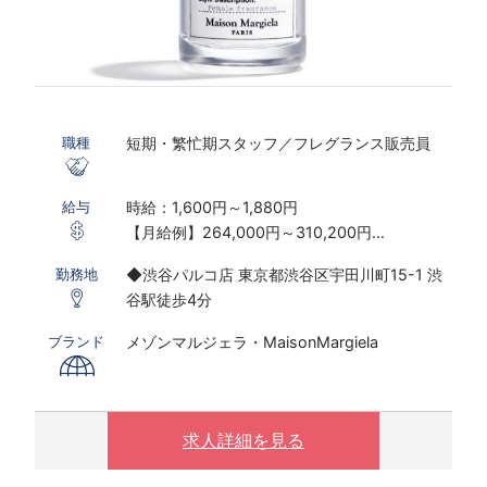
短期・繁忙期スタッフ／フレグランス販売員
職種
時給：1,600円～1,880円
給与
【月給例】264,000円～310,200円
※実働7.5ｈ×22日勤務の場合
◆渋谷パルコ店 東京都渋谷区宇田川町15-1 渋
勤務地
※研修期間あり
谷駅徒歩4分
※時給は経験・スキルにより決定いたします
メゾンマルジェラ・MaisonMargiela
ブランド
〇下記の場合は、割増した時給をお支払いしま
す。
※ 実働8時間以上は1.25倍
※ 夜10時以降は1.25倍
求人詳細を見る