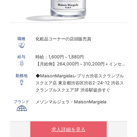
化粧品コーナーの店頭販売員
職種
時給：1,600円～1,880円
給与
【月給例】264,000円～310,200円＋インセン
ティブ制度あり
◆MaisonMargielaレプリカ渋谷スクランブル
勤務地
※実働7.5ｈ×22日勤務の場合
スクエア店 東京都渋谷区渋谷2-24-12 渋谷ス
※研修期間あり
クランブルスクエア3F 渋谷駅徒歩すぐ
※時給は経験・スキルにより決定いたします
メゾンマルジェラ・MaisonMargiela
ブランド
〇下記の場合は、割増した時給をお支払いしま
す。
※ 実働8時間以上は1.25倍
※ 夜10時以降は1.25倍
求人詳細を見る