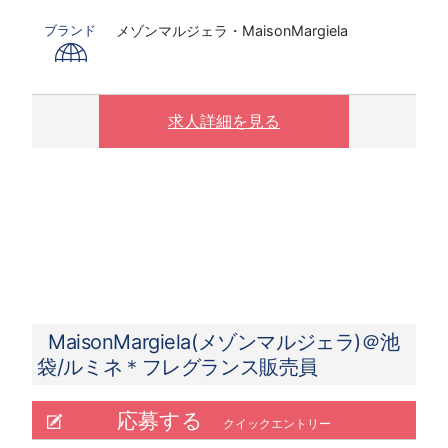
※時給は経験・スキルにより決定いたします
メゾンマルジェラ・MaisonMargiela
ブランド
※配属先は適正やスキル考慮の上決定いたしま
す
〇下記の場合は、割増した時給をお支払いしま
求人詳細を見る
す。
※ 実働8時間以上は1.25倍
※ 夜10時以降は1.25倍
MaisonMargiela(メゾンマルジェラ)＠池
袋/ルミネ＊フレグランス販売員
応募する
クイックエントリー