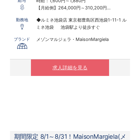
時給：1,600円～1,880円
給与
【月給例】264,000円～310,200円
※実働7.5ｈ×22日勤務の場合
◆ルミネ池袋店 東京都豊島区西池袋1-11-1 ル
勤務地
※研修期間あり
ミネ池袋 池袋駅より徒歩すぐ
※時給は経験・スキルにより決定いたします
メゾンマルジェラ・MaisonMargiela
ブランド
〇下記の場合は、割増した時給をお支払いしま
す。
※ 実働8時間以上は1.25倍
※ 夜10時以降は1.25倍
求人詳細を見る
期間限定 8/1～8/31！MaisonMargiela(メ