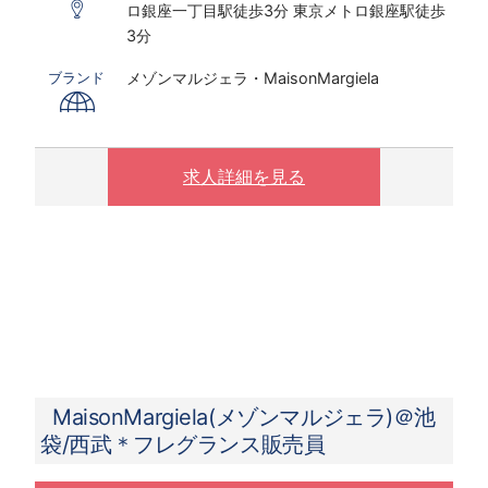
ロ銀座一丁目駅徒歩3分 東京メトロ銀座駅徒歩
※研修期間あり
3分
※時給は経験・スキルにより決定いたします
メゾンマルジェラ・MaisonMargiela
ブランド
〇下記の場合は、割増した時給をお支払いしま
す。
※ 実働8時間以上は1.25倍
※ 夜10時以降は1.25倍
求人詳細を見る
MaisonMargiela(メゾンマルジェラ)＠池
袋/西武＊フレグランス販売員