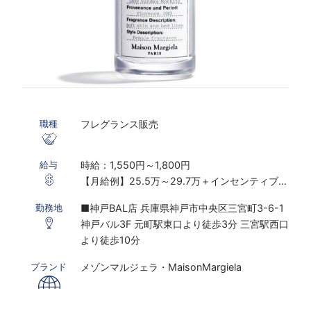
フレグランス販売
職種
時給：1,550円～1,800円
給与
【月給例】25.5万～29.7万＋インセンティブ制
度あり
■神戸BAL店 兵庫県神戸市中央区三宮町3-6-1
勤務地
※実働7.5ｈ×22日勤務の場合
神戸バル3F 元町駅東口より徒歩3分 三宮駅西口
※研修期間あり
より徒歩10分
※時給は経験・スキルにより決定いたします
メゾンマルジェラ・MaisonMargiela
ブランド
〇下記の場合は、割増した時給をお支払いしま
す。
※ 実働8時間以上は1.25倍