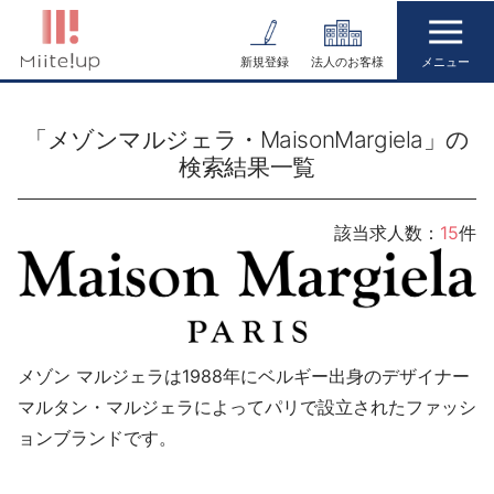
コ
ン
新規登録
法人のお客様
テ
ン
「メゾンマルジェラ・MaisonMargiela」の
ツ
検索結果一覧
へ
ス
キ
該当求人数：
15
件
ッ
プ
メゾン マルジェラは1988年にベルギー出身のデザイナー
マルタン・マルジェラによってパリで設立されたファッシ
ョンブランドです。