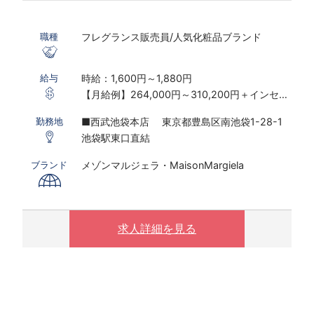
フレグランス販売員/人気化粧品ブランド
職種
時給：1,600円～1,880円
給与
【月給例】264,000円～310,200円＋インセン
ティブ制度あり
■西武池袋本店 東京都豊島区南池袋1-28-1
勤務地
※実働7.5ｈ×22日勤務の場合
池袋駅東口直結
※研修期間あり
※時給は経験・スキルにより決定いたします
メゾンマルジェラ・MaisonMargiela
ブランド
〇下記の場合は、割増した時給をお支払いしま
す。
※ 実働8時間以上は1.25倍
求人詳細を見る
※ 夜10時以降は1.25倍