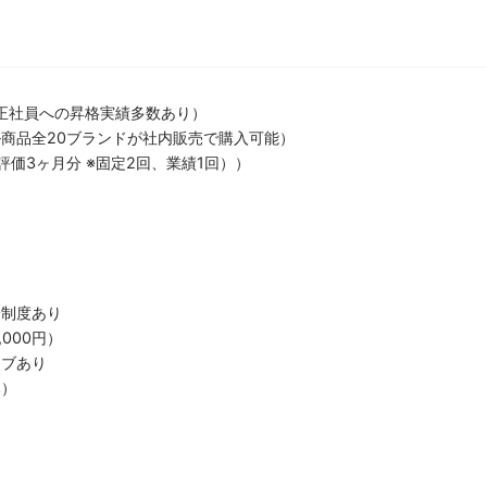
正社員への昇格実績多数あり）
商品全20ブランドが社内販売で購入可能）
価3ヶ月分 ※固定2回、業績1回））
分制度あり
,000円）
ィブあり
み）