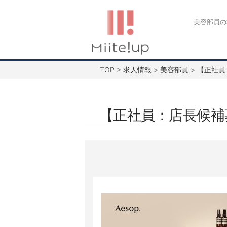
コ
ン
美容部員の
テ
ン
ツ
TOP
>
求人情報
>
美容部員
>
【正社員
へ
ス
キ
【正社員：店長候補募
ッ
プ