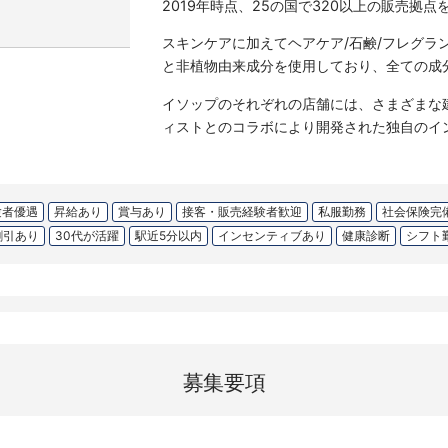
2019年時点、25の国で320以上の販売拠
スキンケアに加えてヘアケア/石鹸/フレグラ
と非植物由来成分を使用しており、全ての成
イソップのそれぞれの店舗には、さまざまな
ィストとのコラボにより開発された独自のイ
験者優遇
昇給あり
賞与あり
接客・販売経験者歓迎
私服勤務
社会保険完
割引あり
30代が活躍
駅近5分以内
インセンティブあり
健康診断
シフト
募集要項