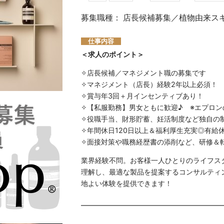
募集職種： 店長候補募集／植物由来ス
仕事内容
＜求人のポイント＞
✧店長候補／マネジメント職の募集です
✧マネジメント（店長）経験2年以上必須！
✧賞与年3回＋月インセンティブあり！
✧【私服勤務】男女ともに歓迎♪ ※エプロン
✧役職手当、財形貯蓄、妊活制度など独自の
✧年間休日120日以上＆福利厚生充実◎有給
✧面接対策や職務経歴書の添削など、研修＆
業界経験不問。お客様一人ひとりのライフス
理解し、最適な製品を提案するコンサルティ
地よい体験を提供できます！