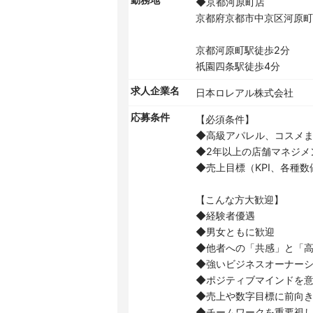
勤務地
◆京都河原町店
京都府京都市中京区河原町
京都河原町駅徒歩2分
祇園四条駅徒歩4分
求人企業名
日本ロレアル株式会社
応募条件
【必須条件】
◆高級アパレル、コスメ
◆2年以上の店舗マネジメ
◆売上目標（KPI、各種
【こんな方大歓迎】
◆経験者優遇
◆男女ともに歓迎
◆他者への「共感」と「
◆強いビジネスオーナー
◆ポジティブマインドを
◆売上や数字目標に前向
◆チームワークを重要視