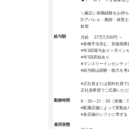
＼幅広い前職経験をお持
▷アパレル・教師・保育士
歓迎
給与額
月給 27万7,200円 ～
※各種手当含む、別途残業
※年3回賞与あり＋月インセ
※年1回昇給あり
※マンスリーインセンティ
※給与額は経験・能力を考
※正社員または契約社員で
正社員希望でご応募いた
勤務時間
9：30～21：30（実働：7
※配属店舗によって変動あ
※各店舗のシフトに準ずる
雇用形態