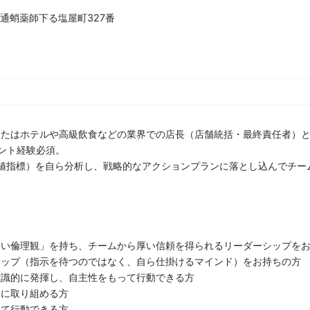
通蛸薬師下る塩屋町327番
またはホテルや高級飲食などの業界での店長（店舗統括・最終責任者）
ント経験必須。
数値指標）を自ら分析し、戦略的なアクションプランに落とし込んでチー
高い倫理観」を持ち、チームから厚い信頼を得られるリーダーシップを
シップ（指示を待つのではなく、自ら仕掛けるマインド）をお持ちの方
意識的に発揮し、自主性をもって行動できる方
きに取り組める方
して行動できる方