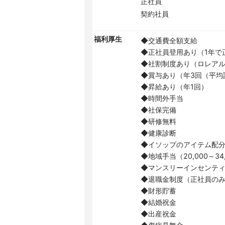
正社員
契約社員
福利厚生
◆交通費全額支給
◆正社員登用あり（1年で
◆社割制度あり（ロレアル
◆賞与あり（年3回（平均評
◆昇給あり（年1回）
◆時間外手当
◆社保完備
◆研修無料
◆健康診断
◆イソップのアイテム配
◆地域手当（20,000～34
◆マンスリーインセンテ
◆退職金制度（正社員の
◆財形貯蓄
◆結婚祝金
◆出産祝金