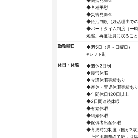
◆傷病見舞金
◆各種弔慰
◆災害見舞金
◆妊活制度（妊活理由での
◆パートタイム制度（一
短縮。再度社員に戻るこ
勤務曜日
◆週5日（月～日曜日）
※シフト制
休日・休暇
◆週休2日制
◆慶弔休暇
◆介護休暇実績あり
◆産休・育児休暇実績あ
◆年間休日120日以上
◆2日間連続休暇
◆有給休暇
◆結婚休暇
◆配偶者出産休暇
◆育児時短制度（国が3歳
┗試用期間終了後～取得