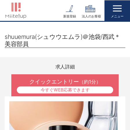
コ
ン
新規登録
法人のお客様
テ
ン
shuuemura(シュウウエムラ)＠池袋/西武＊
ツ
美容部員
へ
ス
キ
求人詳細
ッ
プ
クイックエントリー
（約1分）
今すぐWEB応募できます