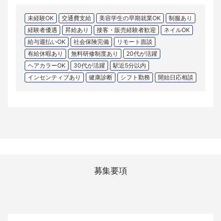
未経験OK
交通費支給
美容学生の早期就業OK
制服あり
経験者優遇
昇給あり
接客・販売経験者歓迎
ネイルOK
給与週払いOK
社会保険完備
リモート面談
有給休暇あり
無料研修制度あり
20代が活躍
ヘアカラーOK
30代が活躍
駅近5分以内
インセンティブあり
健康診断
シフト勤務
開始日応相談
募集要項