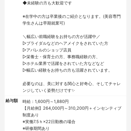
◆未経験の方も大歓迎です
※在学中の方は卒業後のご紹介となります。(美容専門
学生さんは早期就業可)
＼幅広い前職経験をお持ちの方が活躍中／
▷ブライダルなどのヘアメイクをされていた方
▷アパレルのショップ店員
▷栄養士・保育士の方、事務職経験の方、
▷ホテル業界で活躍をされていた方などなど
▷幅広い経験をお持ちの方も活躍されています。
必要なのは、美に対する関心と好奇心、そしてチャレ
ンジしていく姿勢だけです✨
給与額
時給：1,600円～1,880円
【月給例】264,000円～310,200円＋インセンティブ
制度あり
※実働7.5ｈ×22日勤務の場合
※研修期間あり