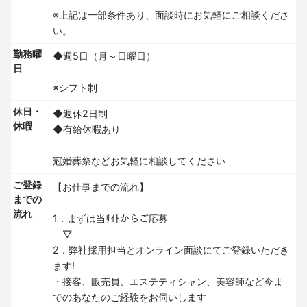
※上記は一部条件あり、面談時にお気軽にご相談くださ
い。
勤務曜
◆週5日（月～日曜日）
日
※シフト制
休日・
◆週休2日制
休暇
◆有給休暇あり
冠婚葬祭などお気軽に相談してください
ご登録
【お仕事までの流れ】
までの
流れ
1．まずは当ｻｲﾄからご応募
▽
2．弊社採用担当とオンライン面談にてご登録いただき
ます!
・接客、販売員、エステティシャン、美容師など今ま
でのあなたのご経験をお伺いします