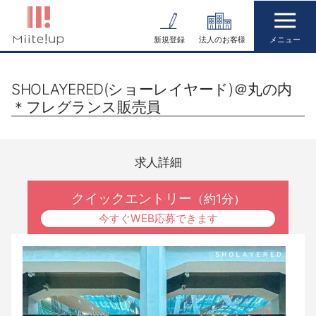
コ
ン
新規登録
法人のお客様
テ
ン
SHOLAYERED(ショーレイヤード)＠丸の内
ツ
＊フレグランス販売員
へ
ス
キ
求人詳細
ッ
プ
クイックエントリー
（約1分）
今すぐWEB応募できます