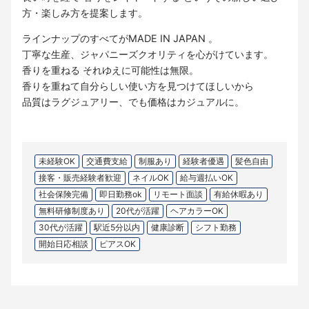
方・楽しみ方を提案します。
ラインナップのすべてがMADE IN JAPAN 。
丁寧な生産、ジャパニーズクオリティを心がけています。
香りを重ねる それゆえに可能性は無限。
香りを重ねて自分らしい使い方を見つけてほしいから
品質はラグジュアリー、でも価格はカジュアルに。
未経験OK
交通費支給
制服あり
経験者優遇
髪色自由
接客・販売経験者歓迎
ネイルOK
給与週払いOK
社会保険完備
即日勤務ok
リモート面談
有給休暇あり
無料研修制度あり
20代が活躍
ヘアカラーOK
30代が活躍
駅近5分以内
健康診断
シフト勤務
開始日応相談
ピアスOK