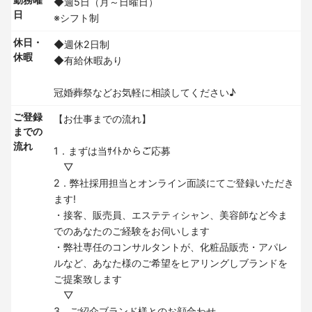
◆週5日（月～日曜日）
日
※シフト制
休日・
◆週休2日制
休暇
◆有給休暇あり
冠婚葬祭などお気軽に相談してください♪
ご登録
【お仕事までの流れ】
までの
流れ
1．まずは当ｻｲﾄからご応募
▽
2．弊社採用担当とオンライン面談にてご登録いただき
ます!
・接客、販売員、エステティシャン、美容師など今ま
でのあなたのご経験をお伺いします
・弊社専任のコンサルタントが、化粧品販売・アパレ
ルなど、あなた様のご希望をヒアリングしブランドを
ご提案致します
▽
3．ご紹介ブランド様とのお顔合わせ