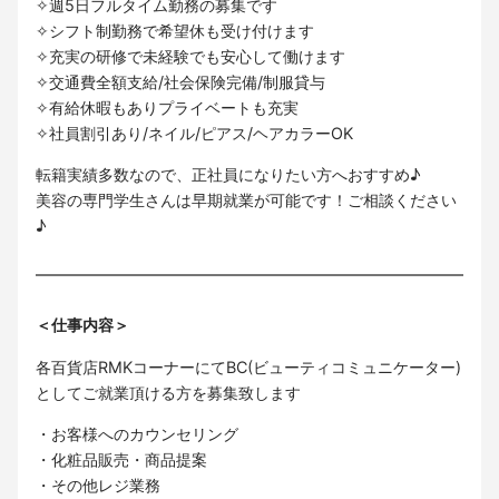
✧週5日フルタイム勤務の募集です
✧シフト制勤務で希望休も受け付けます
✧充実の研修で未経験でも安心して働けます
✧交通費全額支給/社会保険完備/制服貸与
✧有給休暇もありプライベートも充実
✧社員割引あり/ネイル/ピアス/ヘアカラーOK
転籍実績多数なので、正社員になりたい方へおすすめ♪
美容の専門学生さんは早期就業が可能です！ご相談ください
♪
＜仕事内容＞
各百貨店RMKコーナーにてBC(ビューティコミュニケーター)
としてご就業頂ける方を募集致します
・お客様へのカウンセリング
・化粧品販売・商品提案
・その他レジ業務