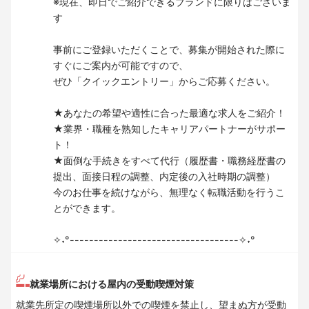
※現在、即日でご紹介できるブランドに限りはございま
す
事前にご登録いただくことで、募集が開始された際に
すぐにご案内が可能ですので、
ぜひ「クイックエントリー」からご応募ください。
★あなたの希望や適性に合った最適な求人をご紹介！
★業界・職種を熟知したキャリアパートナーがサポー
ト！
★面倒な手続きをすべて代行（履歴書・職務経歴書の
提出、面接日程の調整、内定後の入社時期の調整）
今のお仕事を続けながら、無理なく転職活動を行うこ
とができます。
✧˖°-----------------------------------✧˖°
就業場所における屋内の受動喫煙対策
就業先所定の喫煙場所以外での喫煙を禁止し、望まぬ方が受動