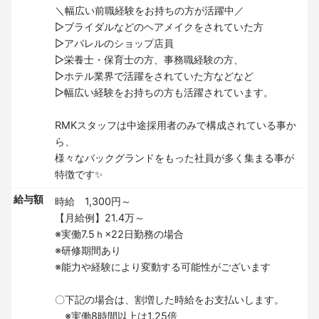
＼幅広い前職経験をお持ちの方が活躍中／
▷ブライダルなどのヘアメイクをされていた方
▷アパレルのショップ店員
▷栄養士・保育士の方、事務職経験の方、
▷ホテル業界で活躍をされていた方などなど
▷幅広い経験をお持ちの方も活躍されています。
RMKスタッフは中途採用者のみで構成されている事か
ら、
様々なバックグランドをもった社員が多く集まる事が
特徴です✨
給与額
時給 1,300円～
【月給例】21.4万～
※実働7.5ｈ×22日勤務の場合
※研修期間あり
※能力や経験により変動する可能性がございます
〇下記の場合は、割増した時給をお支払いします。
※実働8時間以上は1.25倍