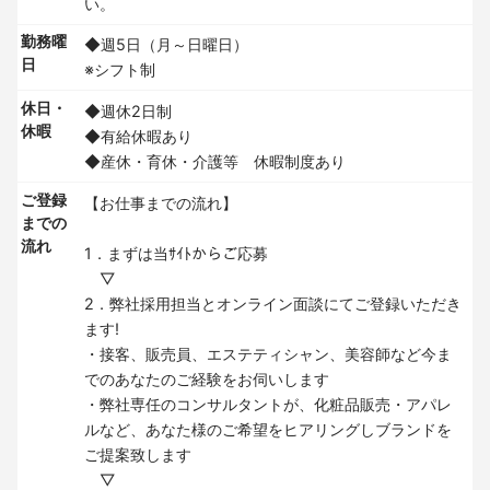
い。
勤務曜
◆週5日（月～日曜日）
日
※シフト制
休日・
◆週休2日制
休暇
◆有給休暇あり
◆産休・育休・介護等 休暇制度あり
ご登録
【お仕事までの流れ】
までの
流れ
1．まずは当ｻｲﾄからご応募
▽
2．弊社採用担当とオンライン面談にてご登録いただき
ます!
・接客、販売員、エステティシャン、美容師など今ま
でのあなたのご経験をお伺いします
・弊社専任のコンサルタントが、化粧品販売・アパレ
ルなど、あなた様のご希望をヒアリングしブランドを
ご提案致します
▽