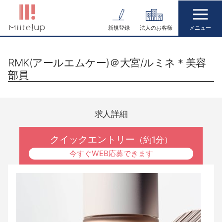
コ
ン
新規登録
法人のお客様
テ
ン
RMK(アールエムケー)＠大宮/ルミネ＊美容
ツ
部員
へ
ス
キ
求人詳細
ッ
プ
クイックエントリー
（約1分）
今すぐWEB応募できます