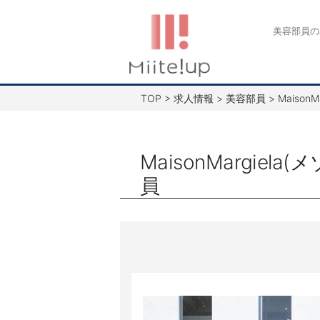
コ
ン
美容部員の
テ
ン
ツ
TOP
>
求人情報
>
美容部員
>
Maiso
へ
ス
キ
MaisonMargi
ッ
員
プ