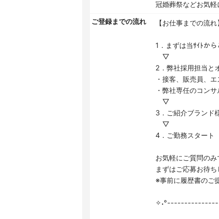
冠婚葬祭などお気軽
ご登録までの流れ
【お仕事までの流れ
1．まずは当ｻｲﾄか
▽
2．弊社採用担当と
・接客、販売員、エ
・弊社専任のコンサ
▽
3．ご紹介ブランド
▽
4．ご勤務スタート
お気軽にご質問のみ
まずはご応募お待ち
※事前に履歴書のご
✧˖°---------------