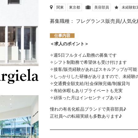
関東
東京都
美容部員
未経験歓
募集職種： フレグランス販売員/人気
仕事内容
＜求人のポイント＞
✧週5日フルタイム勤務の募集です
✧シフト制勤務で希望休も受け付けます
✧接客/販売経験があればスキルアップが可能
✧しっかりした研修がありますので、未経験
✧交通費全額支給/社会保険完備/制服貸与
✧有給休暇もありプライベートも充実
✧頑張った月はインセンティブあり♪
憧れの有名化粧品ブランドで美容部員♪
正社員への転籍実績も多数あります♪