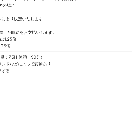
勤務の場合
ルにより決定いたします
増した時給をお支払いします。
1.25倍
25倍
働：7.5H 休憩：90分）
ランドなどによって変動あり
準ずる