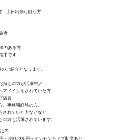
方、土日出勤可能な方
験者
味のある方
躍中です
後のご紹介となります。
お持ちの方が活躍中／
ヘアメイクをされていた方
プ店員
方、事務職経験の方、
をされていた方などなど
ちの方も活躍されています。
80円
0円～310,200円＋インセンティブ制度あり