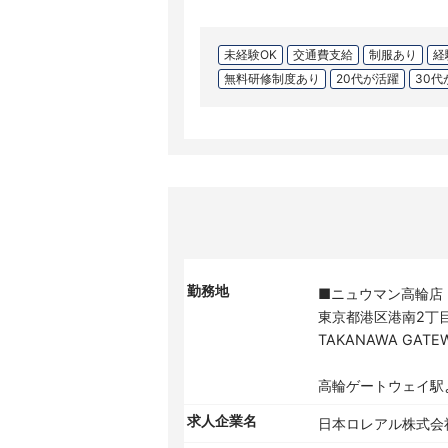
未経験OK
交通費支給
制服あり
経
無料研修制度あり
20代が活躍
30代
勤務地
■ニュウマン高輪店
東京都港区港南2丁目
TAKANAWA GATEW
高輪ゲートウェイ駅
求人企業名
日本ロレアル株式会