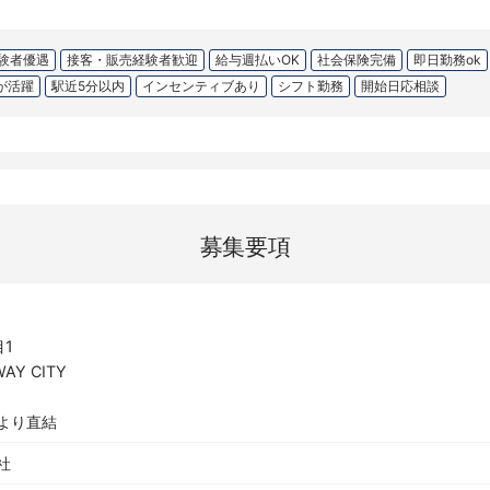
験者優遇
接客・販売経験者歓迎
給与週払いOK
社会保険完備
即日勤務ok
が活躍
駅近5分以内
インセンティブあり
シフト勤務
開始日応相談
募集要項
1
AY CITY
より直結
社