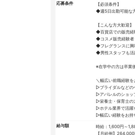
応募条件
【必須条件】
◆週5日出勤可能な
【こんな方大歓迎】
◆百貨店での販売経
◆コスメ販売経験者
◆フレグランスに興
◆男性スタッフも活
※在学中の方は卒業
＼幅広い前職経験を
▷ブライダルなどの
▷アパレルのショッ
▷栄養士・保育士の
▷ホテル業界で活躍
▷幅広い経験をお持
給与額
時給：1,600円～1,8
【月給例】264,00