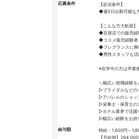
応募条件
【必須条件】
◆週5日出勤可能な
【こんな方大歓迎】
◆百貨店での販売経
◆コスメ販売経験者
◆フレグランスに興
◆男性スタッフも活
※在学中の方は卒業
＼幅広い前職経験を
▷ブライダルなどの
▷アパレルのショッ
▷栄養士・保育士の
▷ホテル業界で活躍
▷幅広い経験をお持
給与額
時給：1,600円～1,8
【月給例】264,00