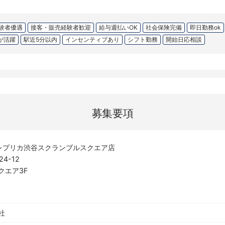
験者優遇
接客・販売経験者歓迎
給与週払いOK
社会保険完備
即日勤務ok
が活躍
駅近5分以内
インセンティブあり
シフト勤務
開始日応相談
募集要項
ielaレプリカ渋谷スクランブルスクエア店
4-12
クエア3F
社