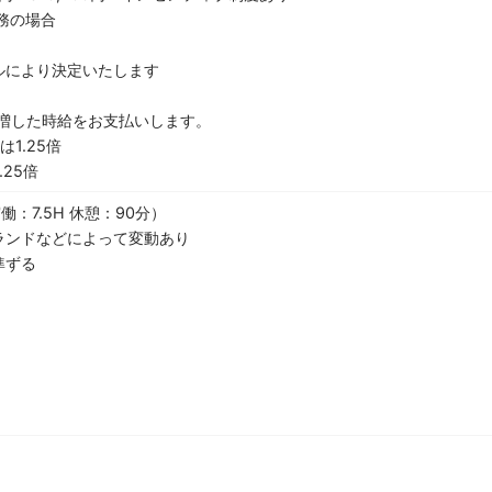
勤務の場合
ルにより決定いたします
増した時給をお支払いします。
1.25倍
25倍
働：7.5H 休憩：90分）
ランドなどによって変動あり
準ずる