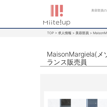
コ
ン
美容部員の
テ
ン
ツ
TOP
>
求人情報
>
美容部員
>
Maiso
へ
ス
キ
MaisonMargi
ッ
ランス販売員
プ