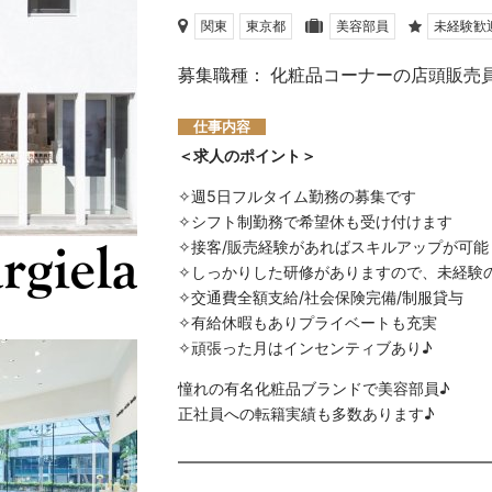
関東
東京都
美容部員
未経験歓
募集職種： 化粧品コーナーの店頭販売
仕事内容
＜求人のポイント＞
✧週5日フルタイム勤務の募集です
✧シフト制勤務で希望休も受け付けます
✧接客/販売経験があればスキルアップが可能
✧しっかりした研修がありますので、未経験
✧交通費全額支給/社会保険完備/制服貸与
✧有給休暇もありプライベートも充実
✧頑張った月はインセンティブあり♪
憧れの有名化粧品ブランドで美容部員♪
正社員への転籍実績も多数あります♪