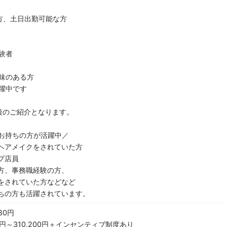
方、土日出勤可能な方
験者
味のある方
躍中です
後のご紹介となります。
お持ちの方が活躍中／
ヘアメイクをされていた方
プ店員
方、事務職経験の方、
をされていた方などなど
ちの方も活躍されています。
80円
0円～310,200円＋インセンティブ制度あり