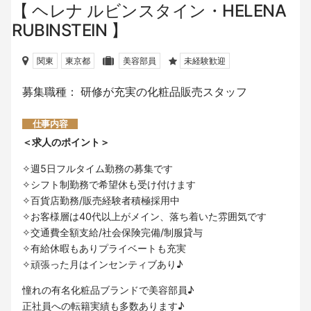
ヘレナ ルビンスタイン・HELENA
RUBINSTEIN
関東
東京都
美容部員
未経験歓迎
募集職種： 研修が充実の化粧品販売スタッフ
仕事内容
＜求人のポイント＞
✧週5日フルタイム勤務の募集です
✧シフト制勤務で希望休も受け付けます
✧百貨店勤務/販売経験者積極採用中
✧お客様層は40代以上がメイン、落ち着いた雰囲気
です
✧交通費全額支給/社会保険完備/制服貸与
✧有給休暇もありプライベートも充実
✧頑張った月はインセンティブあり♪
憧れの有名化粧品ブランドで美容部員♪
正社員への転籍実績も多数あります♪