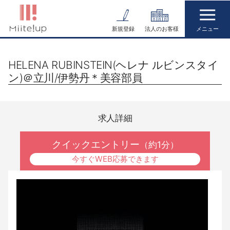
コ
ン
新規登録
法人のお客様
テ
ン
HELENA RUBINSTEIN(ヘレナ ルビンスタイ
ツ
ン)＠立川/伊勢丹＊美容部員
へ
ス
キ
求人詳細
ッ
プ
クイックエントリー
（約1分）
今すぐWEB応募できます