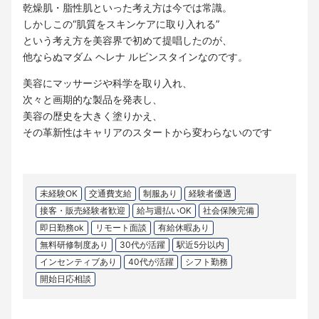
乾燥肌・脂性肌といった考え方は今では常識。
しかしこの“肌質をスキンケアに取り入れる”
という考え方を美容界で初めて提唱したのが、
他ならぬマダム ヘレナ ルビンスタインなのです。
美容にマッサージや科学を取り入れ、
次々と画期的な製品を発表し、
美容の歴史を大きく塗りかえ、
その革新性はキャリアのスタートから変わらないのです
未経験OK
交通費支給
制服あり
経験者優遇
接客・販売経験者歓迎
給与週払いOK
社会保険完備
即日勤務ok
リモート面談
有給休暇あり
無料研修制度あり
30代が活躍
駅近5分以内
インセンティブあり
40代が活躍
シフト勤務
開始日応相談