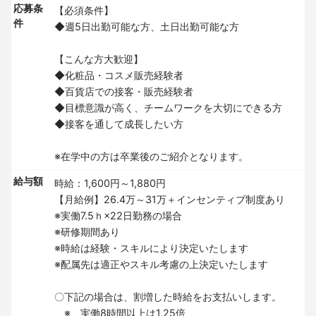
応募条
【必須条件】
件
◆週5日出勤可能な方、土日出勤可能な方
【こんな方大歓迎】
◆化粧品・コスメ販売経験者
◆百貨店での接客・販売経験者
◆目標意識が高く、チームワークを大切にできる方
◆接客を通して成長したい方
※在学中の方は卒業後のご紹介となります。
給与額
時給：1,600円～1,880円
【月給例】26.4万～31万＋インセンティブ制度あり
※実働7.5ｈ×22日勤務の場合
※研修期間あり
※時給は経験・スキルにより決定いたします
※配属先は適正やスキル考慮の上決定いたします
〇下記の場合は、割増した時給をお支払いします。
※ 実働8時間以上は1.25倍