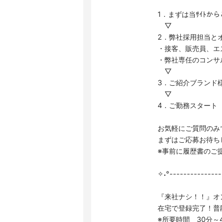
1．まずは当ｻｲﾄか
▽
2．弊社採用担当と
・接客、販売員、エ
・弊社専任のコンサ
▽
3．ご紹介ブランド
▽
4．ご勤務スタート
お気軽にご質問のみ
まずはご応募お待ち
※事前に履歴書のご
✧˖°---------------
『来社ナシ！！』オ
在宅で登録完了！普
※所要時間 30分～