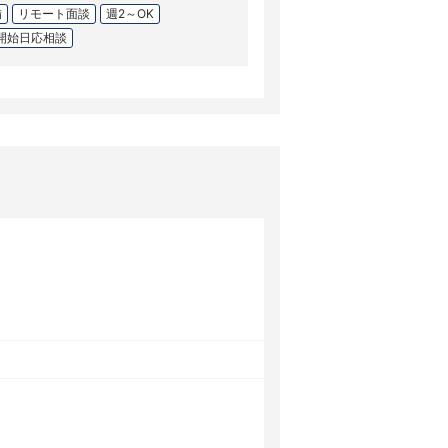
備
リモート面談
週2～OK
開始日応相談