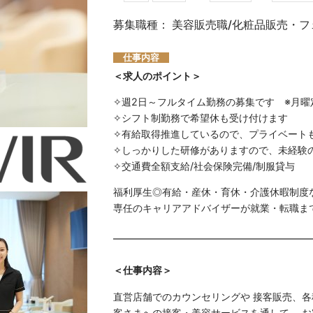
募集職種： 美容販売職/化粧品販売・
仕事内容
＜求人のポイント＞
✧週2日～フルタイム勤務の募集です ※月曜
✧シフト制勤務で希望休も受け付けます
✧有給取得推進しているので、プライベート
✧しっかりした研修がありますので、未経験
✧交通費全額支給/社会保険完備/制服貸与
福利厚生◎有給・産休・育休・介護休暇制度
専任のキャリアアドバイザーが就業・転職ま
＜仕事内容＞
直営店舗でのカウンセリングや 接客販売、
客さまへの接客・美容サービスを通して、 