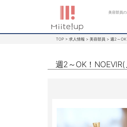
コ
ン
美容部員の
テ
ン
ツ
TOP
>
求人情報
>
美容部員
>
週2～OK
へ
ス
キ
週2～OK！NOEVI
ッ
プ