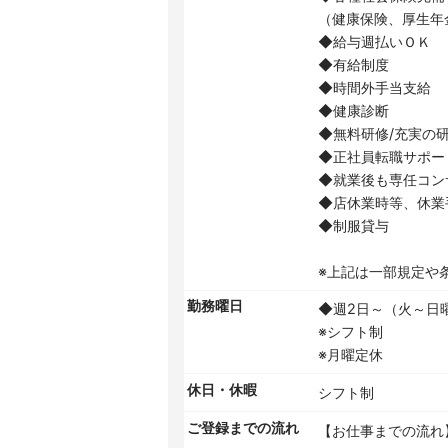
（健康保険、厚生年
◆給与週払いＯＫ
◆有給制度
◆時間外手当支給
◆健康診断
◆無料研修/充実の
◆正社員転職サポー
◆就業後も専任コン
◆店休業時等、休業
◆制服貸与
※上記は一部規定や
勤務曜日
◆週2日～（火～日
※シフト制
※月曜定休
休日・休暇
シフト制
ご登録までの流れ
【お仕事までの流れ