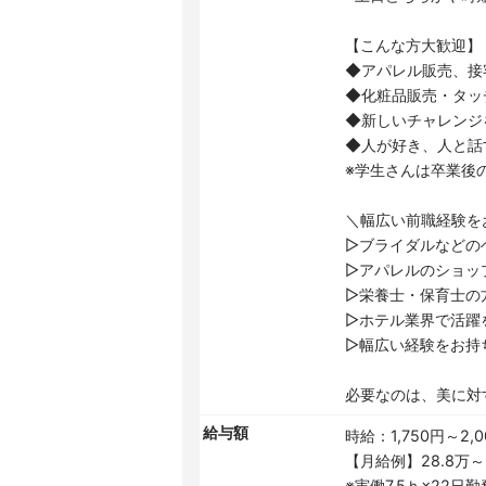
【こんな方大歓迎】
◆アパレル販売、接
◆化粧品販売・タッ
◆新しいチャレンジ
◆人が好き、人と話
※学生さんは卒業後
＼幅広い前職経験を
▷ブライダルなどの
▷アパレルのショッ
▷栄養士・保育士の
▷ホテル業界で活躍
▷幅広い経験をお持
必要なのは、美に対
給与額
時給：1,750円～
【月給例】28.8万～
※実働7.5ｈ×22日