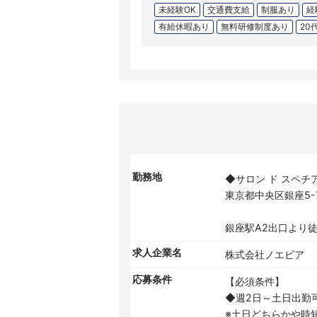
未経験OK
交通費支給
制服あり
経
有給休暇あり
無料研修制度あり
20
勤務地
◆サロン ド スペチ
東京都中央区銀座5-7-6
銀座駅A2出口より徒
求人企業名
株式会社ノエビア
応募条件
【必須条件】
◆週2日～土日出勤
※土日どちらかや時