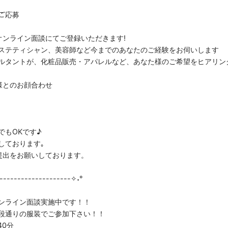
らご応募
オンライン面談にてご登録いただきます!
ステティシャン、美容師など今までのあなたのご経験をお伺いします
ルタントが、化粧品販売・アパレルなど、あなた様のご希望をヒアリン
様とのお顔合わせ
でもOKです♪
しております｡
提出をお願いしております。
--------------------✧˖°
ンライン面談実施中です！！
段通りの服装でご参加下さい！！
40分