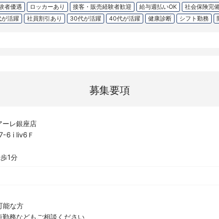
験者優遇
ロッカーあり
接客・販売経験者歓迎
給与週払いOK
社会保険完
代が活躍
社員割引あり
30代が活躍
40代が活躍
健康診断
シフト勤務
募集要項
アーレ銀座店
 i liv6Ｆ
歩1分
可能な方
短勤務などもご相談ください