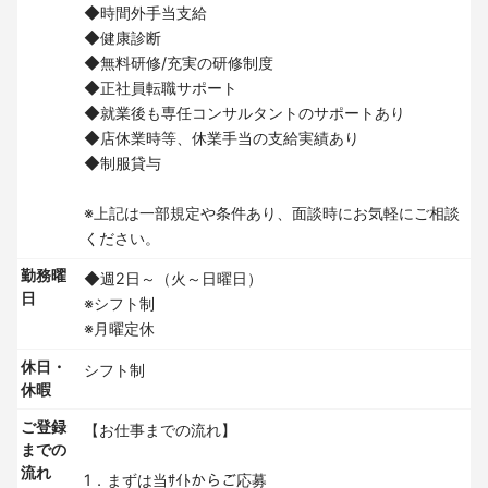
◆時間外手当支給
◆健康診断
◆無料研修/充実の研修制度
◆正社員転職サポート
◆就業後も専任コンサルタントのサポートあり
◆店休業時等、休業手当の支給実績あり
◆制服貸与
※上記は一部規定や条件あり、面談時にお気軽にご相談
ください。
勤務曜
◆週2日～（火～日曜日）
日
※シフト制
※月曜定休
休日・
シフト制
休暇
ご登録
【お仕事までの流れ】
までの
流れ
1．まずは当ｻｲﾄからご応募