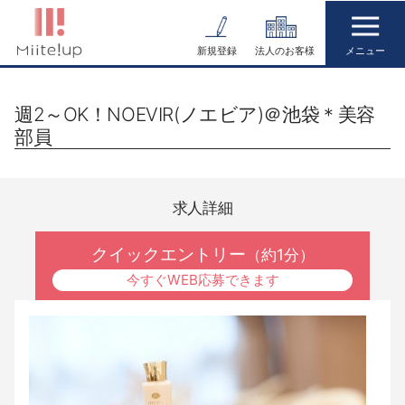
コ
ン
新規登録
法人のお客様
テ
ン
週2～OK！NOEVIR(ノエビア)＠池袋＊美容
ツ
部員
へ
ス
キ
求人詳細
ッ
プ
クイックエントリー
（約1分）
今すぐWEB応募できます