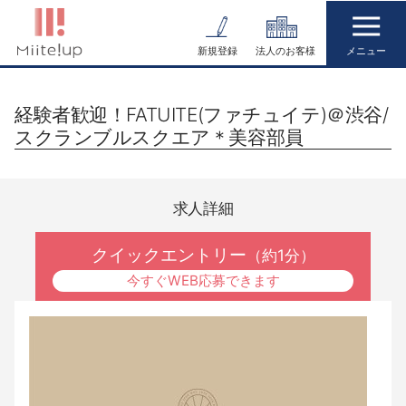
コ
ン
新規登録
法人のお客様
テ
ン
経験者歓迎！FATUITE(ファチュイテ)＠渋谷/
ツ
スクランブルスクエア＊美容部員
へ
ス
キ
求人詳細
ッ
プ
クイックエントリー
（約1分）
今すぐWEB応募できます