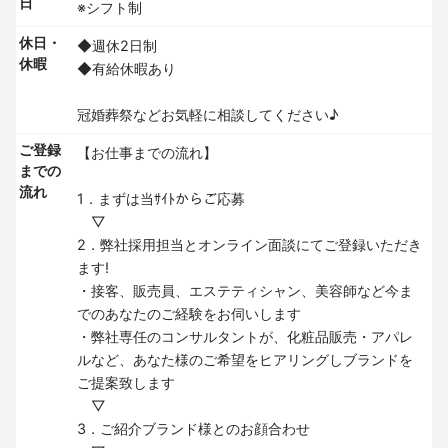
日
※シフト制
休日・
◆週休2日制
休暇
◆有給休暇あり
冠婚葬祭などお気軽に相談してください♪
ご登録
【お仕事までの流れ】
までの
流れ
1．まずは当ｻｲﾄからご応募
▽
2．弊社採用担当とオンライン面談にてご登録いただき
ます!
・接客、販売員、エステティシャン、美容師など今ま
でのあなたのご経験をお伺いします
・弊社専任のコンサルタントが、化粧品販売・アパレ
ルなど、あなた様のご希望をヒアリングしブランドを
ご提案致します
▽
3．ご紹介ブランド様とのお顔合わせ