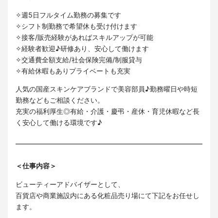
✧週5日フルタイム勤務の募集です
✧シフト制勤務で希望休も受け付けます
✧接客/販売経験があればスキルアップが可能
✧経験者歓迎♪研修あり、安心して働けます
✧交通費全額支給/社会保険完備/制服貸与
✧有給休暇もありプライベートも充実
人気の国産スキンケアブランドで美容部員♪勤務曜日や時短
勤務などもご相談ください。
充実の福利厚生◎有給・介護・慶弔・産休・育児休暇など長
く安心して働ける環境です♪
＜仕事内容＞
ビューティーアドバイザーとして、
百貨店や商業施設内にある化粧品売り場にて下記をお任せし
ます。