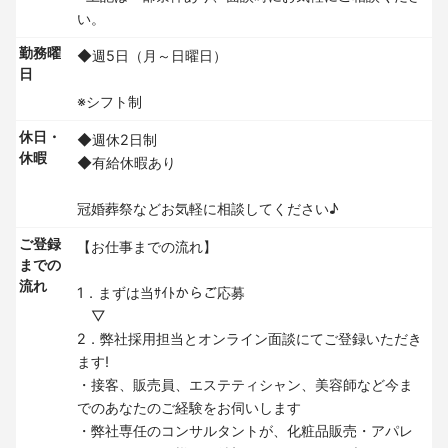
い。
勤務曜
◆週5日（月～日曜日）
日
※シフト制
休日・
◆週休2日制
休暇
◆有給休暇あり
冠婚葬祭などお気軽に相談してください♪
ご登録
【お仕事までの流れ】
までの
流れ
1．まずは当ｻｲﾄからご応募
▽
2．弊社採用担当とオンライン面談にてご登録いただき
ます!
・接客、販売員、エステティシャン、美容師など今ま
でのあなたのご経験をお伺いします
・弊社専任のコンサルタントが、化粧品販売・アパレ