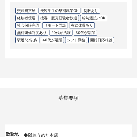
交通費支給
美容学生の早期就業OK
制服あり
経験者優遇
接客・販売経験者歓迎
給与週払いOK
社会保険完備
リモート面談
有給休暇あり
無料研修制度あり
20代が活躍
30代が活躍
駅近5分以内
40代が活躍
シフト勤務
開始日応相談
募集要項
勤務地
◆阪急うめだ本店