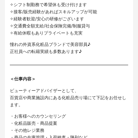
✧シフト制勤務で希望休も受け付けます
✧接客/販売経験があればスキルアップが可能
✧経験者歓迎/安心の研修がございます
✧交通費全額支給/社会保険完備/制服貸与
✧有給休暇もありプライベートも充実
憧れの外資系化粧品ブランドで美容部員♪
正社員への転籍実績も多数あります♪
＜仕事内容＞
ビューティーアドバイザーとして、
百貨店や商業施設内にある化粧品売り場にて下記をお任せし
ます。
・お客様へのカウンセリング
・化粧品販売・商品提案
・その他レジ業務
・商品の在庫管理・入荷検査・陳列など