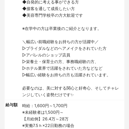
◆自発的に考える事ができる方
◆接客を通して成長したい方
◆美容専門学校卒の方大歓迎です
※在学中の方は卒業後のご紹介となります。
＼幅広い前職経験をお持ちの方が活躍中／
▷ブライダルなどのヘアメイクをされていた方
▷アパレルのショップ店員
▷栄養士・保育士の方、事務職経験の方、
▷ホテル業界で活躍をされていた方などなど
▷幅広い経験をお持ちの方も活躍されています。
必要なのは、美に対する関心と好奇心、そしてチャレ
ンジしていく姿勢だけです✨
給与額
時給：1,600円～1,700円
※未経験者は1,500円～
【月給例】26.4万～28万
※実働7.5ｈ×22日勤務の場合