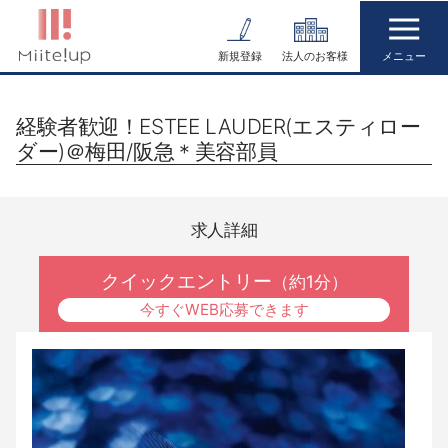
コ
ン
新規登録
法人のお客様
テ
ン
経験者歓迎！ESTEE LAUDER(エスティロー
ツ
ダー)＠梅田/阪急＊美容部員
へ
ス
キ
求人詳細
ッ
プ
クイックエントリー
（約1分）
今すぐWEB応募できます