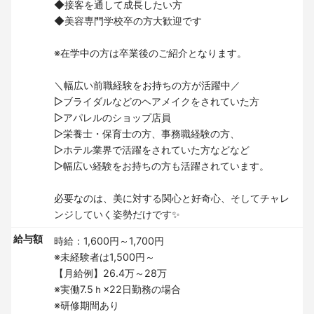
◆接客を通して成長したい方
◆美容専門学校卒の方大歓迎です
※在学中の方は卒業後のご紹介となります。
＼幅広い前職経験をお持ちの方が活躍中／
▷ブライダルなどのヘアメイクをされていた方
▷アパレルのショップ店員
▷栄養士・保育士の方、事務職経験の方、
▷ホテル業界で活躍をされていた方などなど
▷幅広い経験をお持ちの方も活躍されています。
必要なのは、美に対する関心と好奇心、そしてチャレ
ンジしていく姿勢だけです✨
給与額
時給：1,600円～1,700円
※未経験者は1,500円～
【月給例】26.4万～28万
※実働7.5ｈ×22日勤務の場合
※研修期間あり