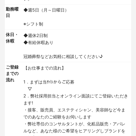
勤務曜
◆週5日（月～日曜日）
日
※シフト制
休日・
◆週休2日制
休暇
◆有給休暇あり
冠婚葬祭などお気軽に相談してください♪
ご登録
【お仕事までの流れ】
までの
流れ
1．まずは当ｻｲﾄからご応募
▽
2．弊社採用担当とオンライン面談にてご登録いただき
ます!
・接客、販売員、エステティシャン、美容師など今ま
でのあなたのご経験をお伺いします
・弊社専任のコンサルタントが、化粧品販売・アパレ
ルなど、あなた様のご希望をヒアリングしブランドを