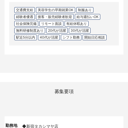
交通費支給
美容学生の早期就業OK
制服あり
経験者優遇
接客・販売経験者歓迎
給与週払いOK
社会保険完備
リモート面談
有給休暇あり
無料研修制度あり
20代が活躍
30代が活躍
駅近5分以内
40代が活躍
シフト勤務
開始日応相談
募集要項
勤務地
◆新宿タカシマヤ店