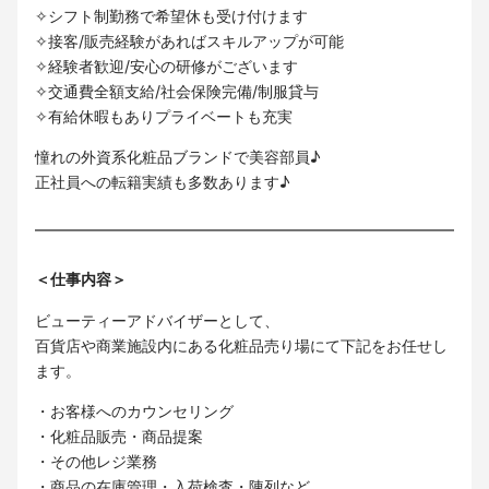
✧シフト制勤務で希望休も受け付けます
✧接客/販売経験があればスキルアップが可能
✧経験者歓迎/安心の研修がございます
✧交通費全額支給/社会保険完備/制服貸与
✧有給休暇もありプライベートも充実
憧れの外資系化粧品ブランドで美容部員♪
正社員への転籍実績も多数あります♪
＜仕事内容＞
ビューティーアドバイザーとして、
百貨店や商業施設内にある化粧品売り場にて下記をお任せし
ます。
・お客様へのカウンセリング
・化粧品販売・商品提案
・その他レジ業務
・商品の在庫管理・入荷検査・陳列など