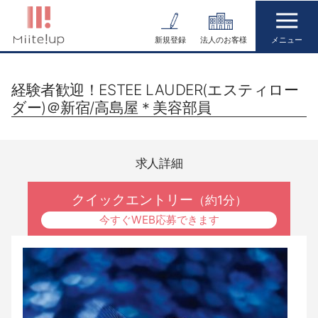
コ
ン
新規登録
法人のお客様
テ
ン
経験者歓迎！ESTEE LAUDER(エスティロー
ツ
ダー)＠新宿/高島屋＊美容部員
へ
ス
キ
求人詳細
ッ
プ
クイックエントリー
（約1分）
今すぐWEB応募できます