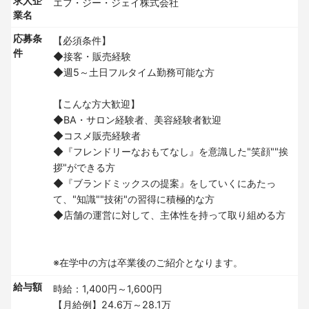
求人企
エフ・ジー・ジェイ株式会社
業名
応募条
【必須条件】
件
◆接客・販売経験
◆週5～土日フルタイム勤務可能な方
【こんな方大歓迎】
◆BA・サロン経験者、美容経験者歓迎
◆コスメ販売経験者
◆『フレンドリーなおもてなし』を意識した"笑顔""挨
拶"ができる方
◆『ブランドミックスの提案』をしていくにあたっ
て、"知識""技術"の習得に積極的な方
◆店舗の運営に対して、主体性を持って取り組める方
※在学中の方は卒業後のご紹介となります。
給与額
時給：1,400円～1,600円
【月給例】24.6万～28.1万