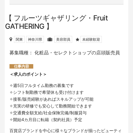
フルーツギャザリング・Fruit
GATHERING
関東
神奈川県
美容部員
未経験歓迎
募集職種： 化粧品・セレクトショップの店頭販売員
仕事内容
＜求人のポイント＞
✧週5日フルタイム勤務の募集です
✧シフト制勤務で希望休も受け付けます
✧接客/販売経験があればスキルアップが可能
✧充実の研修でも安心して勤務開始できます
✧交通費全額支給/社会保険完備/制服貸与
✧開始4カ月目に転籍（契約社員）予定
百貨店ブランドを中心に様々なブランドが揃ったビューティ