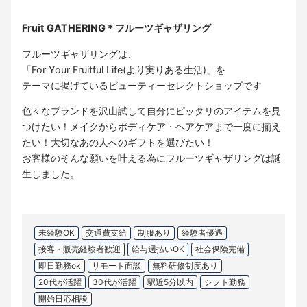
Fruit GATHERING＊フルーツギャザリング
フルーツギャザリングは、
「For Your Fruitful Life(より実りある生活)」を
テーマに掲げているビューティーセレクトショップです
色々なブランドを沢山試して自分にピッタリのアイテムを見
つけたい！メイクからボディケア・ヘアケアまで一度に揃え
たい！大切なあの人へのギフトを選びたい！
お客様のそんな願いを叶える為にフルーツギャザリングは誕
生しました。
未経験OK
交通費支給
制服あり
経験者優遇
接客・販売経験者歓迎
給与週払いOK
社会保険完備
即日勤務ok
リモート面談
無料研修制度あり
20代が活躍
30代が活躍
駅近5分以内
シフト勤務
開始日応相談