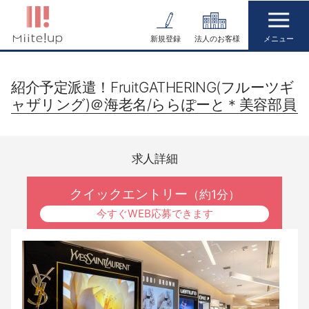
コ
ン
新規登録
法人のお客様
テ
ン
紹介予定派遣！FruitGATHERING(フルーツギ
ツ
ャザリング)＠海老名/ららぽーと＊美容部員
へ
ス
キ
求人詳細
ッ
プ
クイックエントリー
（約1分）
今すぐWEB応募できます