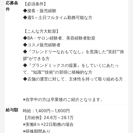
応募条
【必須条件】
件
◆接客・販売経験
◆週5～土日フルタイム勤務可能な方
【こんな方大歓迎】
◆BA・サロン経験者、美容経験者歓迎
◆コスメ販売経験者
◆『フレンドリーなおもてなし』を意識した"笑顔""挨
拶"ができる方
◆『ブランドミックスの提案』をしていくにあたっ
て、"知識""技術"の習得に積極的な方
◆店舗の運営に対して、主体性を持って取り組める方
※在学中の方は卒業後のご紹介となります。
給与額
時給：1,400円～1,600円
【月給例】24.6万～28.1万
※実働8ｈ×22日勤務の場合
※研修期間あり