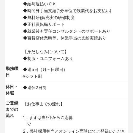
◆給与週払いＯＫ
◆時間外手当支給(1分単位で残業代をお支払い)
◆無料研修/充実の研修制度
◆正社員転職サポート
◆就業後も専任コンサルタントのサポートあり
◆百貨店休業時等、休業手当の支給実績あり
【身だしなみについて】
◆制服・ユニフォームあり
勤務曜
◆週5日（月～日曜日）
日
※シフト制
休日・
◆週休2日制
休暇
ご登録
【お仕事までの流れ】
までの
流れ
1．まずは当ｻｲﾄからご応募
▽
2．弊社採用担当とオンライン面談にてご登録いただき