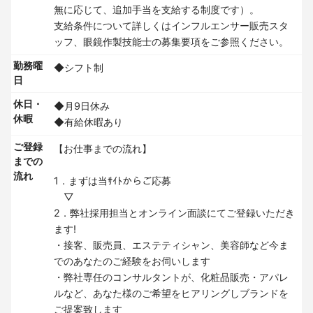
無に応じて、追加手当を支給する制度です）。
支給条件について詳しくはインフルエンサー販売スタ
ッフ、眼鏡作製技能士の募集要項をご参照ください。
勤務曜
◆シフト制
日
休日・
◆月9日休み
休暇
◆有給休暇あり
ご登録
【お仕事までの流れ】
までの
流れ
1．まずは当ｻｲﾄからご応募
▽
2．弊社採用担当とオンライン面談にてご登録いただき
ます!
・接客、販売員、エステティシャン、美容師など今ま
でのあなたのご経験をお伺いします
・弊社専任のコンサルタントが、化粧品販売・アパレ
ルなど、あなた様のご希望をヒアリングしブランドを
ご提案致します