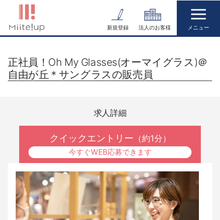
コ
ン
新規登録
法人のお客様
テ
ン
正社員！Oh My Glasses(オーマイグラス)＠
ツ
自由が丘＊サングラスの販売員
へ
ス
キ
求人詳細
ッ
プ
クイックエントリー
（約1分）
今すぐWEB応募できます