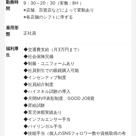
勤務時
9：30～20：30（実働：8H ）
間
※店舗、百貨店などによって変動あり
※各店舗のシフトに準ずる
雇用形
正社員
態
福利厚
◆交通費支給（月3万円まで）
生
◆社会保険完備
◆制服・ユニフォームあり
◆社員割引での眼鏡購入可能
◆インセンティブ制度
◆社員紹介制度
◆ハイスキル試験の導入
◆月間MVP表彰制度、GOOD JOB賞
◆昇給試験
◆育児休暇実績あり
◆インフルエンサー手当
◆バイリンガル手当
◆技能手当（個人のSNSフォロワー数や資格取得の有