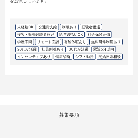
を提供しています。
未経験OK
交通費支給
制服あり
経験者優遇
接客・販売経験者歓迎
給与週払いOK
社会保険完備
学歴不問
リモート面談
有給休暇あり
無料研修制度あり
20代が活躍
社員割引あり
30代が活躍
駅近5分以内
インセンティブあり
健康診断
シフト勤務
開始日応相談
募集要項