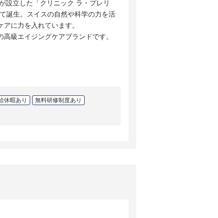
士が設立した「クリニック ラ・プレリ
して誕生。スイスの自然や科学の力を活
ケアに力を入れています。
の高級エイジングケアブランドです。
給休暇あり
無料研修制度あり