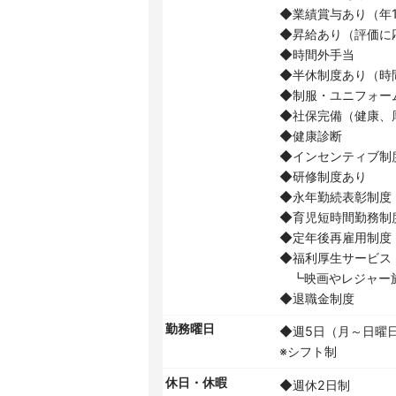
◆業績賞与あり（年1
◆昇給あり（評価に
◆時間外手当
◆半休制度あり（時
◆制服・ユニフォー
◆社保完備（健康、
◆健康診断
◆インセンティブ制度
◆研修制度あり
◆永年勤続表彰制度
◆育児短時間勤務制度
◆定年後再雇用制度
◆福利厚生サービス
┗映画やレジャー施
◆退職金制度
勤務曜日
◆週5日（月～日曜
※シフト制
休日・休暇
◆週休2日制