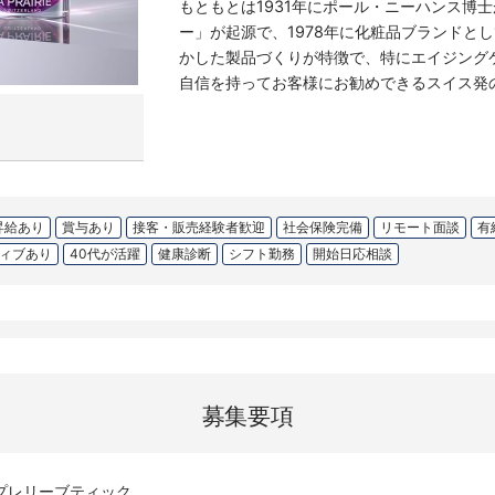
もともとは1931年にポール・ニーハンス博
ー」が起源で、1978年に化粧品ブランドと
かした製品づくりが特徴で、特にエイジング
自信を持ってお客様にお勧めできるスイス発
昇給あり
賞与あり
接客・販売経験者歓迎
社会保険完備
リモート面談
有
ィブあり
40代が活躍
健康診断
シフト勤務
開始日応相談
募集要項
プレリーブティック