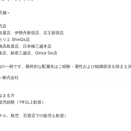
店舗＞
武店
島屋店、伊勢丹新宿店、京王新宿店
エ ShinQs店
橋高島屋店、日本橋三越本店
、銀座三越店、Ginza Six店
舗の一例です。最終的な配属先はご経験・適性および組織状況を踏まえ
ン株式会社
はまる方
販売経験（1年以上歓迎）
ホテル、航空、百貨店での販売も歓迎）