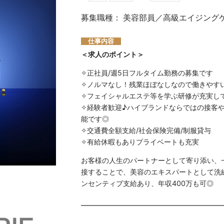
募集職種： 美容部員／高級エイジング
仕事内容
＜求人のポイント＞
✧正社員/週5日フルタイム勤務の募集です
✧ノルマなし！残業ほぼなしなので働きやす
✧フェイシャルエステ等を学ぶ研修が充実し
✧経験者歓迎♪ハイブランドならではの接客
能です◎
✧交通費全額支給/社会保険完備/制服貸与
✧有給休暇もありプライベートも充実
お客様の人生のパートナーとして寄り添い、
接することで、美容のエキスパートとして洗練
ンセンティブ支給あり、年収400万も可◎