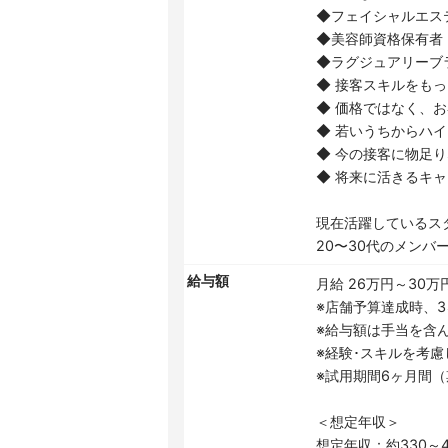
◆フェイシャルエス
◆美容師資格保有者
◆ラグジュアリーブ
◆ 接客スキルをも
◆ 価格ではなく、
◆ 若いうちからハ
◆ 今の接客に物足
◆ 将来に活きるキ
現在活躍しているス
20〜30代のメン
給与額
月給 26万円～30万
※店舗予算達成時、3
※給与額は手当を含
※経験･スキルを考
※試用期間6ヶ月間
＜想定年収＞
想定年収：約330～