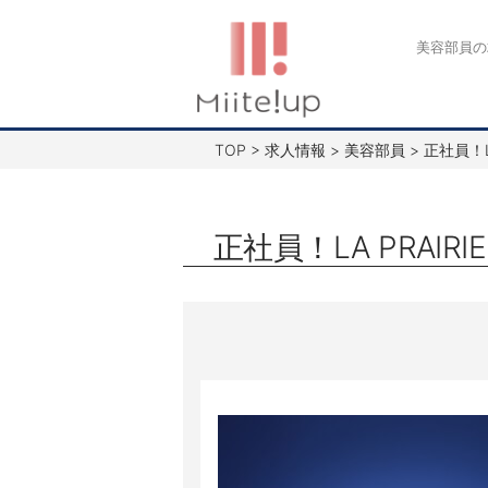
コ
ン
美容部員の
テ
ン
ツ
TOP
>
求人情報
>
美容部員
>
正社員！L
へ
ス
キ
正社員！LA PRAI
ッ
プ