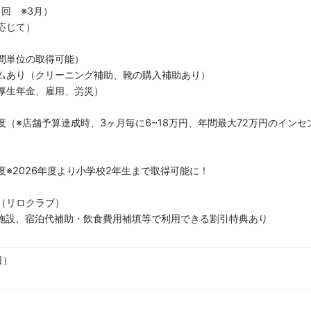
回 ※3月）
応じて）
間単位の取得可能）
ムあり（クリーニング補助、靴の購入補助あり）
厚生年金、雇用、労災）
（※店舗予算達成時、3ヶ月毎に6~18万円、年間最大72万円のインセン
※2026年度より小学校2年生まで取得可能に！
（リロクラブ）
設、宿泊代補助・飲食費用補填等で利用できる割引特典あり
日）