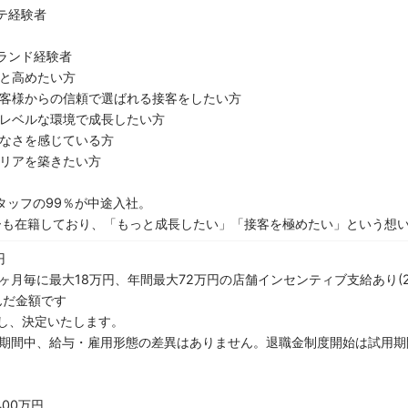
テ経験者
ランド経験者
っと高めたい方
お客様からの信頼で選ばれる接客をしたい方
イレベルな環境で成長したい方
りなさを感じている方
ャリアを築きたい方
タッフの99％が中途入社。
バーも在籍しており、「もっと成長したい」「接客を極めたい」という想
円
ヶ月毎に最大18万円、年間最大72万円の店舗インセンティブ支給あり(2
んだ金額です
慮し、決定いたします。
（期間中、給与・雇用形態の差異はありません。退職金制度開始は試用
400万円