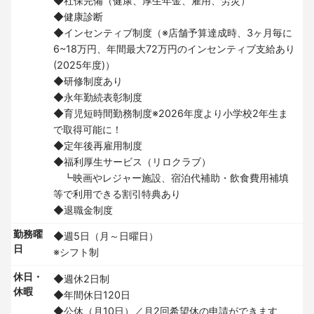
◆社保完備（健康、厚生年金、雇用、労災）
◆健康診断
◆インセンティブ制度（※店舗予算達成時、3ヶ月毎に
6~18万円、年間最大72万円のインセンティブ支給あり
(2025年度)）
◆研修制度あり
◆永年勤続表彰制度
◆育児短時間勤務制度※2026年度より小学校2年生ま
で取得可能に！
◆定年後再雇用制度
◆福利厚生サービス（リロクラブ）
┗映画やレジャー施設、宿泊代補助・飲食費用補填
等で利用できる割引特典あり
◆退職金制度
勤務曜
◆週5日（月～日曜日）
日
※シフト制
休日・
◆週休2日制
休暇
◆年間休日120日
◆公休（月10日）／月2回希望休の申請ができます