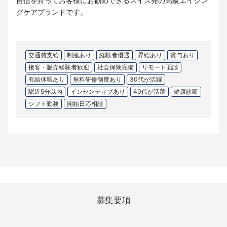
自信を持ってお客様にお勧めできるスイス発の高級エイジン
グケアブランドです。
交通費支給
制服あり
経験者優遇
昇給あり
賞与あり
接客・販売経験者歓迎
社会保険完備
リモート面談
有給休暇あり
無料研修制度あり
30代が活躍
駅近5分以内
インセンティブあり
40代が活躍
健康診断
シフト勤務
開始日応相談
募集要項