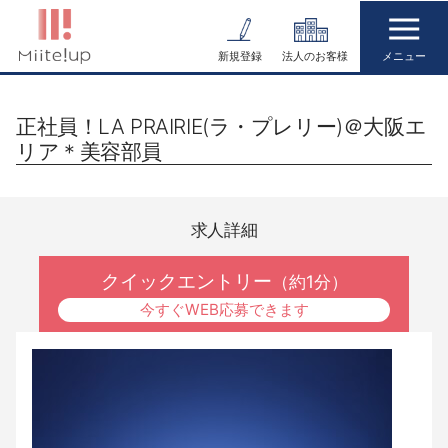
コ
ン
新規登録
法人のお客様
テ
ン
正社員！LA PRAIRIE(ラ・プレリー)＠大阪エ
ツ
リア＊美容部員
へ
ス
キ
求人詳細
ッ
プ
クイックエントリー
（約1分）
今すぐWEB応募できます