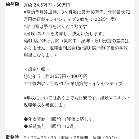
給与額
月給 24.5万円～30万円
※店舗予算達成時、3ヶ月毎に最大18万円、年間最大72
万円の店舗インセンティブ支給あり(2025年度)
※給与額は手当を含んだ金額です
※経験･スキルを考慮し、決定いたします。
※試用期間6ヶ月間（期間中、給与・雇用形態の差異は
ありません。退職金制度開始は試用期間終了後の本採
用後になります）
＜想定年収＞
想定年収：約315万円～400万円
＊年収内訳：月給×12＋業績賞与＋インセンティブ
※年収についてはあくまでも目安です。経験やスキル・
現職年収を考慮します
◆年次昇給 1回/年（評価に応じて）
◆業績賞与 1回/年（3月）
勤務時
9：30～20：30（実働：7.5時間 休憩：90分）