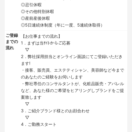
◎忌引休暇
◎その他特別休暇
◎産前産後休暇
◎5日連続休制度（年に一度、5連続休取得）
ご登録
【お仕事までの流れ】
までの
1．まずは当ｻｲﾄからご応募
流れ
▽
2．弊社採用担当とオンライン面談にてご登録いただき
ます!
・接客、販売員、エステティシャン、美容師など今まで
のあなたのご経験をお伺いします
・弊社専任のコンサルタントが、化粧品販売・アパレル
など、あなた様のご希望をヒアリングしブランドをご提
案致します
▽
3．ご紹介ブランド様とのお顔合わせ
▽
4．ご勤務スタート