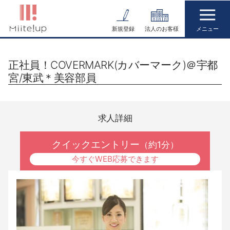
コ
ン
新規登録
法人のお客様
テ
ン
正社員！COVERMARK(カバーマーク)＠宇都
ツ
宮/東武＊美容部員
へ
ス
キ
求人詳細
ッ
プ
クイックエントリー
（約1分）
今すぐWEB応募できます