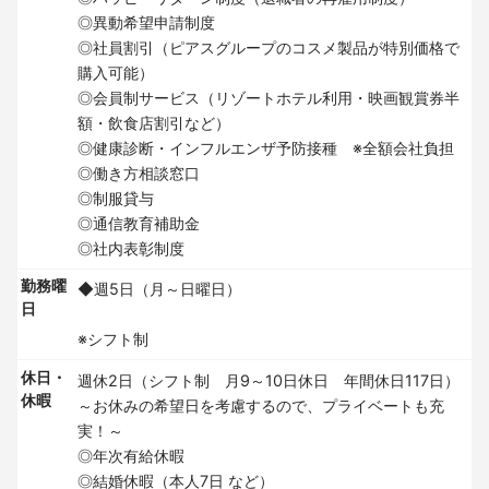
◎異動希望申請制度
◎社員割引（ピアスグループのコスメ製品が特別価格で
購入可能）
◎会員制サービス（リゾートホテル利用・映画観賞券半
額・飲食店割引など）
◎健康診断・インフルエンザ予防接種 ※全額会社負担
◎働き方相談窓口
◎制服貸与
◎通信教育補助金
◎社内表彰制度
勤務曜
◆週5日（月～日曜日）
日
※シフト制
休日・
週休2日（シフト制 月9～10日休日 年間休日117日）
休暇
～お休みの希望日を考慮するので、プライベートも充
実！～
◎年次有給休暇
◎結婚休暇（本人7日 など）