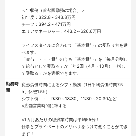
＜年収例（首都圏勤務の場合）＞
初年度：322.8～343.8万円
チーフ：394.2～471万円
エリアマネージャー：443.2～626.6万円
ライフスタイルに合わせて「基本賞与」の受取り方を選
べます。
「賞与」・・・賞与のうち「基本賞与」を「毎月分割し
て給与として受取る」か「年2回（4月・10月）一括し
て受取る」かを選択できます。
勤務時
変形労働時間によるシフト勤務（1日平均労働時間7.5
間
h、休憩1.5h）
シフト例 ： 9:30～18:30、11:30～20:30など
※店舗営業時間に準ずる
※1カ月あたりの総残業時間は平均55分！
仕事とプライベートのメリハリをつけて働くことができ
ます！