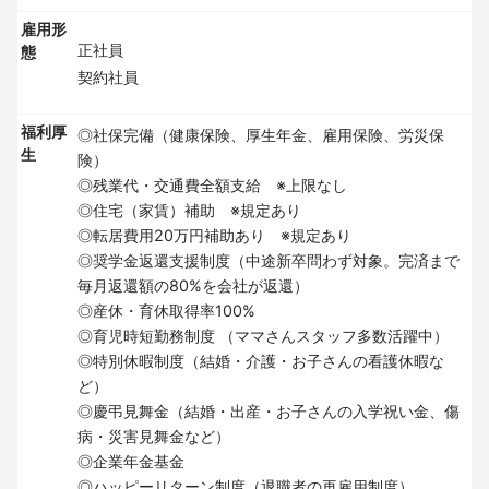
雇用形
正社員
態
契約社員
福利厚
◎社保完備（健康保険、厚生年金、雇用保険、労災保
生
険）
◎残業代・交通費全額支給 ※上限なし
◎住宅（家賃）補助 ※規定あり
◎転居費用20万円補助あり ※規定あり
◎奨学金返還支援制度（中途新卒問わず対象。完済まで
毎月返還額の80%を会社が返還）
◎産休・育休取得率100%
◎育児時短勤務制度 （ママさんスタッフ多数活躍中）
◎特別休暇制度（結婚・介護・お子さんの看護休暇な
ど）
◎慶弔見舞金（結婚・出産・お子さんの入学祝い金、傷
病・災害見舞金など）
◎企業年金基金
◎ハッピーリターン制度（退職者の再雇用制度）