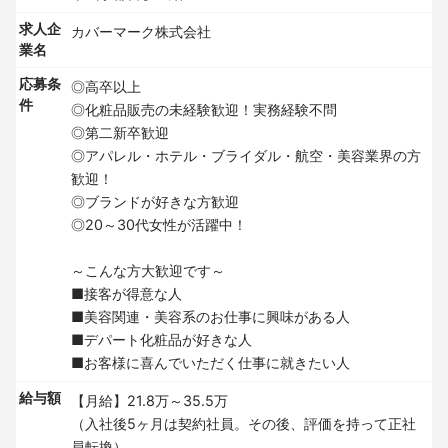
求人企
カバーマーク株式会社
業名
応募条
◎高卒以上
件
◎化粧品販売の未経験歓迎！実務経験不問
◎第二新卒歓迎
◎アパレル・ホテル・ブライダル・航空・美容業界の方
歓迎！
◎ブランドが好きな方歓迎
◎20～30代女性が活躍中！
～こんな方大歓迎です～
■接客が得意な人
■美容関連・美容系のお仕事に興味がある人
■デパート化粧品が好きな人
■お客様に喜んでいただく仕事に就きたい人
給与額
【月給】21.8万～35.5万
（入社後5ヶ月は契約社員。その後、評価を持って正社
員転換）