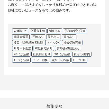
お顔立ち・骨格までをしっかり見極めた提案ができるのは、
他社にないビューズならではの強みです。
未経験OK
交通費支給
制服あり
美容師免許必須
経験者優遇
昇給あり
髪色自由
賞与あり
接客・販売経験者歓迎
ネイルOK
社会保険完備
リモート面談
有給休暇あり
無料研修制度あり
20代が活躍
社員割引あり
30代が活躍
駅近5分以内
40代が活躍
シフト勤務
開始日応相談
ピアスOK
募集要項