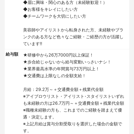
◆眉に興味・関心のある方（未経験歓迎！）
◆お客様をキレイにしたい方
◆チームワークを大切にしたい方
美容師やアイリストから転身された方、未経験やブラ
ンクのある方など色々なご経験・ご経歴の方が活躍し
ています!!
給与額
★研修中から26万7000円以上保証！
★歩合給じゃないから給与変動いっさいナシ！
★業界最高水準の年間賞与73万円以上！
★交通費は上限なしの全額支給！
月給：29.2万～＋交通費全額＋残業代全額
※アイブロウリスト・アイリスト･スタイリストいずれ
も未経験の方は26.7万円～＋交通費全額＋残業代全額
※職種未経験の方も、これまでのご経験を踏まえて優
遇・決定します。
※上記月給は賞与分割受取りを選択した場合の金額で
す。