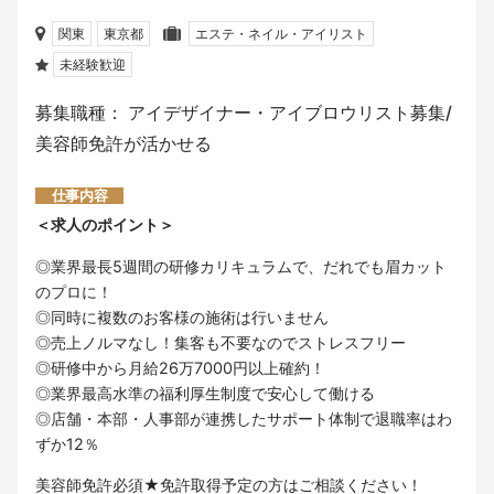
関東
東京都
エステ・ネイル・アイリスト
未経験歓迎
募集職種： アイデザイナー・アイブロウリスト募集/
美容師免許が活かせる
仕事内容
＜求人のポイント＞
◎業界最長5週間の研修カリキュラムで、だれでも眉カット
のプロに！
◎同時に複数のお客様の施術は行いません
◎売上ノルマなし！集客も不要なのでストレスフリー
◎研修中から月給26万7000円以上確約！
◎業界最高水準の福利厚生制度で安心して働ける
◎店舗・本部・人事部が連携したサポート体制で退職率はわ
ずか12％
美容師免許必須★免許取得予定の方はご相談ください！