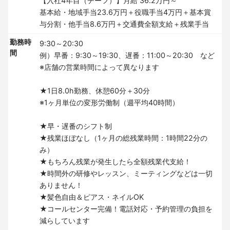
【入社4年目（チーフ）】月給 36.2万円～
基本給・地域手当23.6万円＋役職手当4万円＋基本賞
与分割・他手当8.6万円＋交通費全額支給＋残業手当
勤務時
9:30～20:30
間
例）早番：9:30～19:30、遅番：11:00～20:30 など
※店舗の営業時間によって異なります
★1日8.0h勤務、休憩60分＋30分
※1ヶ月単位の変形労働制（週平均40時間）
★早・遅番のシフト制
★残業ほぼなし（1ヶ月の総残業時間：1時間22分の
み）
★もちろん残業が発生したら全額残業代支給！
★時間外の研修やレッスン、ミーティングなどは一切
ありません！
★髪色自由＆ピアス・ネイルOK
★コールセンター完備！電話対応・予約管理の負担を
減らしています