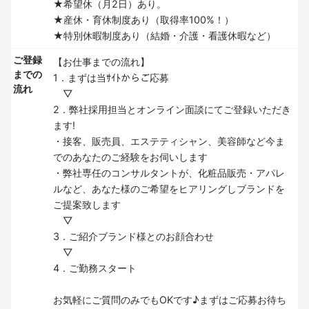
★希望休（月2日）あり。
★産休・育休制度あり（取得率100%！）
★特別休暇制度あり（結婚・介護・看護休暇など）
ご登録
【お仕事までの流れ】
までの
1．まずは当ｻｲﾄからご応募
流れ
▽
2．弊社採用担当とオンライン面談にてご登録いただき
ます!
・接客、販売員、エステティシャン、美容師など今ま
でのあなたのご経験をお伺いします
・弊社専任のコンサルタントが、化粧品販売・アパレ
ルなど、あなた様のご希望をヒアリングしブランドを
ご提案致します
▽
3．ご紹介ブランド様とのお顔合わせ
▽
4．ご勤務スタート
お気軽にご質問のみでもOKです♪まずはご応募お待ち