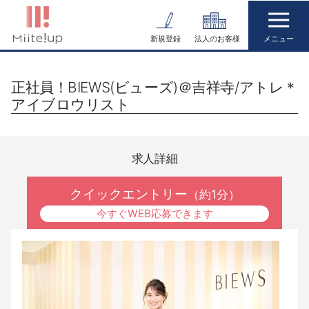
コ
ン
新規登録
法人のお客様
テ
ン
正社員！BIEWS(ビューズ)＠吉祥寺/アトレ＊
ツ
アイブロウリスト
へ
ス
キ
求人詳細
ッ
プ
クイックエントリー
（約1分）
今すぐWEB応募できます