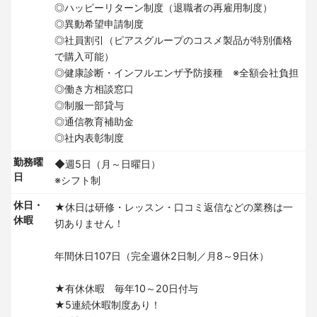
◎ハッピーリターン制度（退職者の再雇用制度）
◎異動希望申請制度
◎社員割引（ピアスグループのコスメ製品が特別価格
で購入可能）
◎健康診断・インフルエンザ予防接種 ※全額会社負担
◎働き方相談窓口
◎制服一部貸与
◎通信教育補助金
◎社内表彰制度
勤務曜
◆週5日（月～日曜日）
日
※シフト制
休日・
★休日は研修・レッスン・口コミ返信などの業務は一
休暇
切ありません！
年間休日107日（完全週休2日制／月8～9日休）
★有休休暇 毎年10～20日付与
★5連続休暇制度あり！