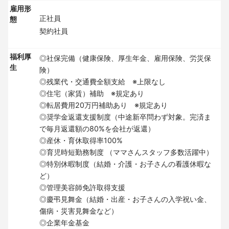
雇用形
正社員
態
契約社員
福利厚
◎社保完備（健康保険、厚生年金、雇用保険、労災保
生
険）
◎残業代・交通費全額支給 ※上限なし
◎住宅（家賃）補助 ※規定あり
◎転居費用20万円補助あり ※規定あり
◎奨学金返還支援制度（中途新卒問わず対象。完済ま
で毎月返還額の80%を会社が返還）
◎産休・育休取得率100%
◎育児時短勤務制度 （ママさんスタッフ多数活躍中）
◎特別休暇制度（結婚・介護・お子さんの看護休暇な
ど）
◎管理美容師免許取得支援
◎慶弔見舞金（結婚・出産・お子さんの入学祝い金、
傷病・災害見舞金など）
◎企業年金基金