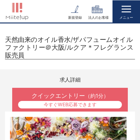
コ
ン
新規登録
法人のお客様
テ
ン
天然由来のオイル香水/ザパフュームオイル
ツ
ファクトリー＠大阪/ルクア＊フレグランス
へ
販売員
ス
キ
ッ
求人詳細
プ
クイックエントリー
（約1分）
今すぐWEB応募できます