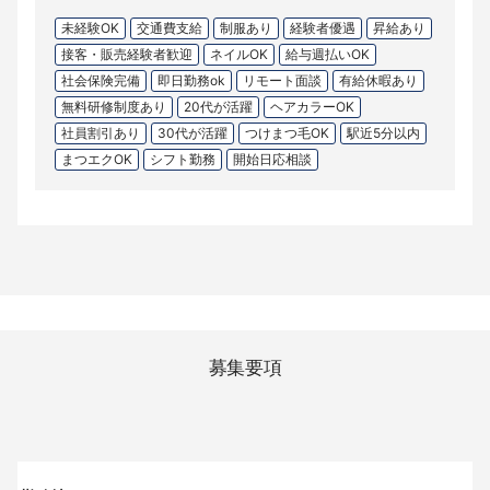
未経験OK
交通費支給
制服あり
経験者優遇
昇給あり
接客・販売経験者歓迎
ネイルOK
給与週払いOK
社会保険完備
即日勤務ok
リモート面談
有給休暇あり
無料研修制度あり
20代が活躍
ヘアカラーOK
社員割引あり
30代が活躍
つけまつ毛OK
駅近5分以内
まつエクOK
シフト勤務
開始日応相談
募集要項