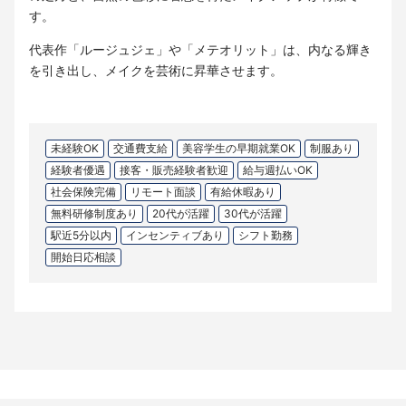
す。
代表作「ルージュジェ」や「メテオリット」は、内なる輝き
を引き出し、メイクを芸術に昇華させます。
未経験OK
交通費支給
美容学生の早期就業OK
制服あり
経験者優遇
接客・販売経験者歓迎
給与週払いOK
社会保険完備
リモート面談
有給休暇あり
無料研修制度あり
20代が活躍
30代が活躍
駅近5分以内
インセンティブあり
シフト勤務
開始日応相談