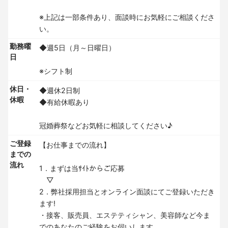
※上記は一部条件あり、面談時にお気軽にご相談くださ
い。
勤務曜
◆週5日（月～日曜日）
日
※シフト制
休日・
◆週休2日制
休暇
◆有給休暇あり
冠婚葬祭などお気軽に相談してください♪
ご登録
【お仕事までの流れ】
までの
流れ
1．まずは当ｻｲﾄからご応募
▽
2．弊社採用担当とオンライン面談にてご登録いただき
ます!
・接客、販売員、エステティシャン、美容師など今ま
でのあなたのご経験をお伺いします