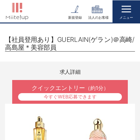
コ
ン
新規登録
法人のお客様
テ
ン
【社員登用あり】GUERLAIN(ゲラン)＠高崎/
ツ
高島屋＊美容部員
へ
ス
キ
求人詳細
ッ
プ
クイックエントリー
（約1分）
今すぐWEB応募できます