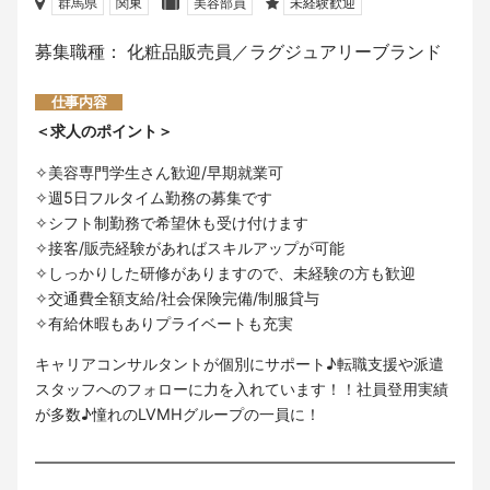
群馬県
関東
美容部員
未経験歓迎
募集職種： 化粧品販売員／ラグジュアリーブランド
仕事内容
＜求人のポイント＞
✧美容専門学生さん歓迎/早期就業可
✧週5日フルタイム勤務の募集です
✧シフト制勤務で希望休も受け付けます
✧接客/販売経験があればスキルアップが可能
✧しっかりした研修がありますので、未経験の方も歓迎
✧交通費全額支給/社会保険完備/制服貸与
✧有給休暇もありプライベートも充実
キャリアコンサルタントが個別にサポート♪転職支援や派遣
スタッフへのフォローに力を入れています！！社員登用実績
が多数♪憧れのLVMHグループの一員に！