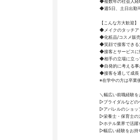
◆複数年の社会人経
◆週5日、土日出勤
【こんな方大歓迎】
◆メイクのタッチア
◆化粧品/コスメ販
◆笑顔で接客できる
◆接客とサービスに
◆相手の立場に立っ
◆自発的に考える事
◆接客を通して成長
※在学中の方は卒業
＼幅広い前職経験を
▷ブライダルなどの
▷アパレルのショッ
▷栄養士・保育士の
▷ホテル業界で活躍
▷幅広い経験をお持