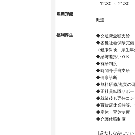
12:30 ～ 21:30
雇用形態
派遣
福利厚生
◆交通費全額支給
◆各種社会保険完備
（健康保険、厚生年
◆給与週払いＯＫ
◆有給制度
◆時間外手当支給
◆健康診断
◆無料研修/充実の
◆正社員転職サポー
◆就業後も専任コン
◆百貨店休業時等、
◆産休・育休制度
◆介護休暇制度
【身だしなみについ