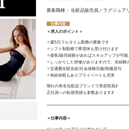
募集職種： 化粧品販売員／ラグジュア
仕事内容
＜求人のポイント＞
✧週5日フルタイム勤務の募集です
✧シフト制勤務で希望休も受け付けます
✧接客/販売経験があればスキルアップが可能
✧しっかりした研修がありますので、未経験
✧交通費全額支給/社会保険完備/制服貸与
✧有給休暇もありプライベートも充実
憧れの有名化粧品ブランドで美容部員♪
正社員への転籍実績も多数あります♪
＜仕事内容＞
ビューティーアドバイザーとして、