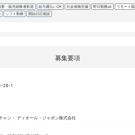
接客・販売経験者歓迎
給与週払いOK
社会保険完備
即日勤務ok
リモート面
内
シフト勤務
開始日応相談
募集要項
28-1
チャン・ ディオール・ジャポン株式会社