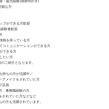
験・販売経験(商材問わず)
可能な方
ップができる方歓迎
売経験者歓迎
方
情熱を持っている方
てコミュニケーションができる方
ができる方
したい方
後のご紹介となります。
お持ちの方が活躍中／
ヘアメイクをされていた方
プ店員
方、事務職経験の方、
をされていた方などなど
ちの方も活躍されています。