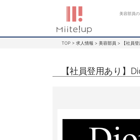
コ
ン
美容部員の
テ
ン
ツ
TOP
>
求人情報
>
美容部員
>
【社員登
へ
ス
キ
【社員登用あり】Di
ッ
プ