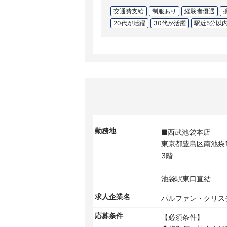
交通費支給
制服あり
経験者優遇
20代が活躍
30代が活躍
駅近5分以
勤務地
■西武池袋本店
東京都豊島区南池袋1-
3階
池袋駅東口直結
求人企業名
パルファン・クリス
応募条件
【必須条件】