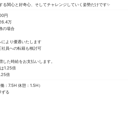
する関心と好奇心、そしてチャレンジしていく姿勢だけです✨
00円
6.4万
勤務の場合
ルにより優遇いたします
正社員への転籍も検討可
増した時給をお支払いします。
1.25倍
25倍
働：7.5H 休憩：1.5H）
準ずる