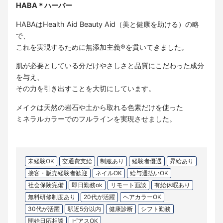
HABA＊ハーバー
HABAはHealth Aid Beauty Aid（美と健康を助ける）の略
で、
これを実現するために無添加主義®を貫いてきました。
肌が必要としている分だけやさしさと品質にこだわった成分
を与え、
その力を引き出すことを大切にしています。
メイクは天然の岩石や土から取れる色素だけを使った
ミネラルカラーでのフルラインを実現させました。
未経験OK
交通費支給
制服あり
経験者優遇
昇給あり
接客・販売経験者歓迎
ネイルOK
給与週払いOK
社会保険完備
即日勤務ok
リモート面談
有給休暇あり
無料研修制度あり
20代が活躍
ヘアカラーOK
30代が活躍
駅近5分以内
健康診断
シフト勤務
開始日応相談
ピアスOK