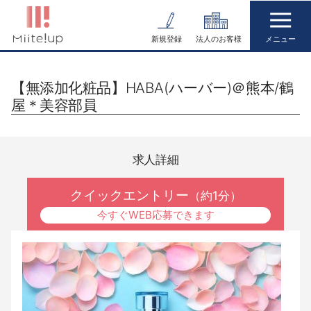
コ
ン
新規登録
法人のお客様
テ
ン
【無添加化粧品】HABA(ハーバー)＠熊本/鶴
ツ
屋＊美容部員
へ
ス
キ
求人詳細
ッ
プ
クイックエントリー
（約1分）
今すぐWEB応募できます