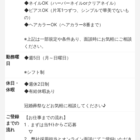
◆ネイルOK（ハーバーネイルorクリアネイル）
◆ピアスOK（片耳1つずつ、シンプルで華美でないも
の）
◆ヘアカラーOK（ヘアカラー8番まで）
※上記は一部規定や条件あり、面談時にお気軽にご相談
ください。
勤務曜
◆週5日（月～日曜日）
日
※シフト制
休日・
◆週休2日制
休暇
◆有給休暇あり
冠婚葬祭などお気軽に相談してください♪
ご登録
【お仕事までの流れ】
までの
1．まずは当ｻｲﾄからご応募
流れ
▽
2．弊社採用担当とオンライン面談にてご登録いただき