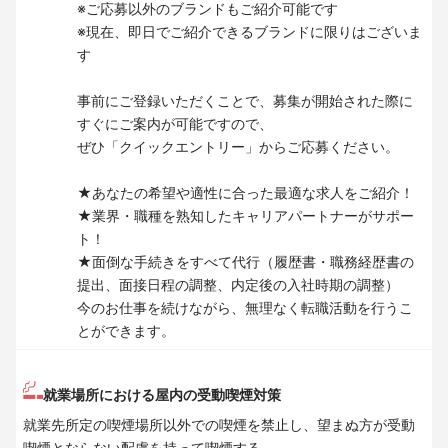
※ご応募以外のブランドもご紹介可能です
※現在、即日でご紹介できるブランドに限りはございま
す
事前にご登録いただくことで、募集が開始された際に
すぐにご案内が可能ですので、
ぜひ「クイックエントリー」からご応募ください。
★あなたの希望や適性に合った最適な求人をご紹介！
★業界・職種を熟知したキャリアパートナーがサポー
ト！
★面倒な手続きをすべて代行（履歴書・職務経歴書の
提出、面接日程の調整、内定後の入社時期の調整）
今のお仕事を続けながら、無理なく転職活動を行うこ
とができます。
就業場所における屋内の受動喫煙対策
就業先所定の喫煙場所以外での喫煙を禁止し、望まぬ方が受動
喫煙とならない配慮を持って喫煙する。