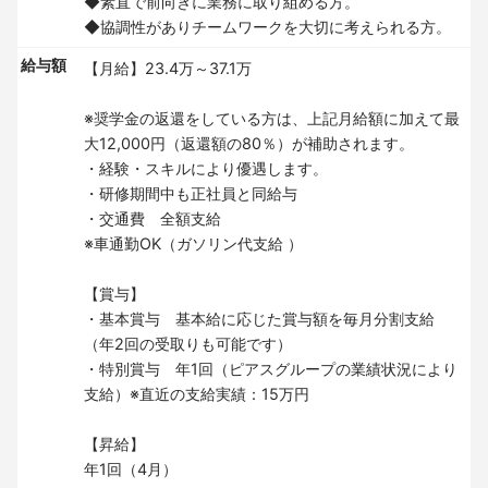
◆素直で前向きに業務に取り組める方。
◆協調性がありチームワークを大切に考えられる方。
給与額
【月給】23.4万～37.1万
※奨学金の返還をしている方は、上記月給額に加えて最
大12,000円（返還額の80％）が補助されます。
・経験・スキルにより優遇します。
・研修期間中も正社員と同給与
・交通費 全額支給
※車通勤OK（ガソリン代支給 ）
【賞与】
・基本賞与 基本給に応じた賞与額を毎月分割支給
（年2回の受取りも可能です）
・特別賞与 年1回（ピアスグループの業績状況により
支給）※直近の支給実績：15万円
【昇給】
年1回（4月）