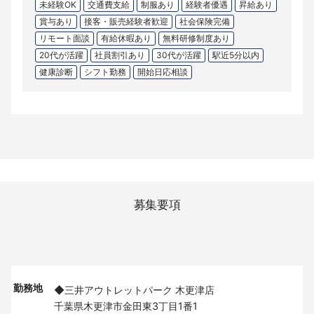
未経験OK
交通費支給
制服あり
経験者優遇
昇給あり
賞与あり
接客・販売経験者歓迎
社会保険完備
リモート面談
有給休暇あり
無料研修制度あり
20代が活躍
社員割引あり
30代が活躍
駅近5分以内
健康診断
シフト勤務
開始日応相談
募集要項
勤務地
◆三井アウトレットパーク 木更津店
千葉県木更津市金田東3丁目1番1