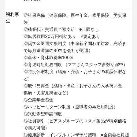
福利厚
◎社保完備（健康保険、厚生年金、雇用保険、労災保
生
険）
◎残業代・交通費全額支給 ※上限なし
◎転居費用20万円補助あり ※規定あり
◎奨学金返還支援制度（中途新卒問わず対象。完済ま
で毎月返還額の80%を会社が返還）
◎産休・育休取得率100%
◎育児時短勤務制度 （ママさんスタッフ多数活躍中）
◎特別休暇制度（結婚・介護・お子さんの看護休暇な
ど）
◎慶弔見舞金（結婚・出産・お子さんの入学祝い金、
傷病・災害見舞金など）
◎企業年金基金
◎ハッピーリターン制度（退職者の再雇用制度）
◎異動希望申請制度
◎社員割引（ピアスグループのコスメ製品が特別価格
で購入可能）
◎健康診断・インフルエンザ予防接種 ※全額会社負担