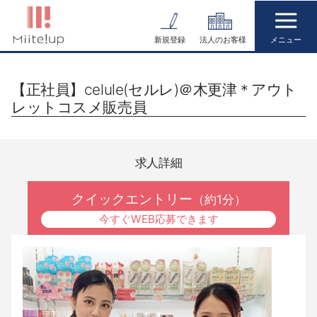
コ
ン
新規登録
法人のお客様
テ
ン
【正社員】celule(セルレ)＠木更津＊アウト
ツ
レットコスメ販売員
へ
ス
キ
求人詳細
ッ
プ
クイックエントリー
（約1分）
今すぐWEB応募できます