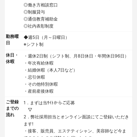
◎働き方相談窓口
◎制服貸与
◎通信教育補助金
◎社内表彰制度
勤務曜
◆週5日（月～日曜日）
日
※シフト制
休日・
・週休2日制（シフト制、月8日休日・年間休日96日）
休暇
・年次有給休暇
・結婚休暇（本人7日など）
・忌引休暇
・その他特別休暇
・産前産後休暇
ご登録
1．まずは当ｻｲﾄからご応募
までの
▽
流れ
2．弊社採用担当とオンライン面談にてご登録いただき
ます!
・接客、販売員、エステティシャン、美容師など今ま