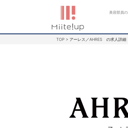
コ
ン
美容部員の
テ
ン
ツ
TOP
>
アーレス／AHRES の求人詳細
へ
ス
キ
ッ
プ