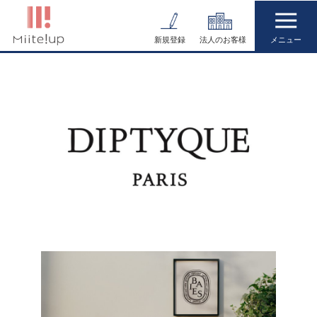
コ
ン
新規登録
法人のお客様
テ
ン
ツ
へ
ス
キ
ッ
プ