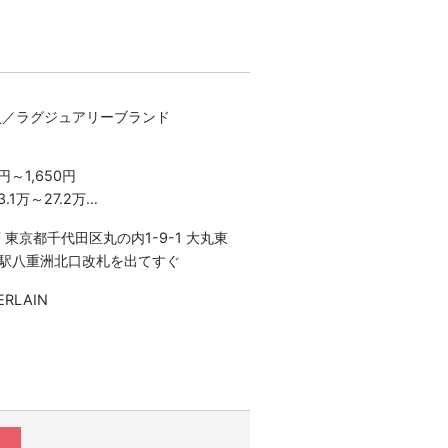
員／ラグジュアリーブランド
円～1,650円
.1万～27.2万
×22日勤務の場合
 東京都千代田区丸の内1-9-1 大丸東
り
東京駅八重洲北口改札を出てすぐ
験・スキルにより決定いたします
RLAIN
合は、割増した時給をお支払いしま
以上は1.25倍
は1.25倍
残業はございません）