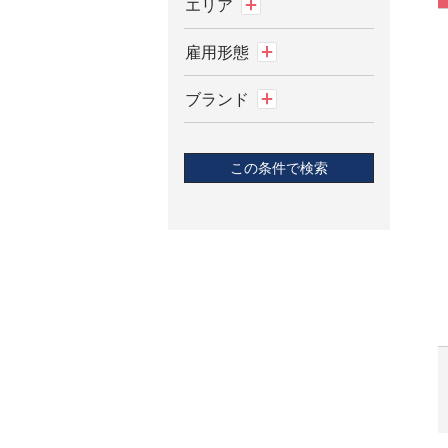
北海道
岩手県
アルバイト
宮城県
正社員
アイアム・Aíam
契約社員
茨城県
派遣
アクセーヌ・
栃木県
ACSEINE
群馬県
アグ・UGG®
埼玉県
アスレティア・
athletia
千葉県
アテニア・Attenir
東京都
アディクション・
神奈川県
ADDICTION
新潟県
アナスタシア ミア
レ・ANASTASIA