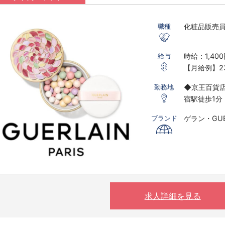
化粧品販売
職種
時給：1,400
給与
【月給例】23
※実働7.5ｈ
◆京王百貨店
勤務地
※研修期間あ
宿駅徒歩1分
※時給は経
ゲラン・GUE
ブランド
〇下記の場
す。
※実働8時間
※夜10時以降
（基本的に
求人詳細を見る