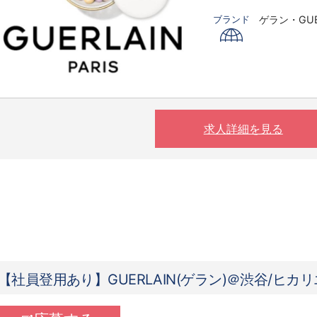
ゲラン・GUE
ブランド
〇下記の場
す。
※実働8時間
※夜10時以降
（基本的に
求人詳細を見る
【社員登用あり】GUERLAIN(ゲラン)＠渋谷/ヒカ