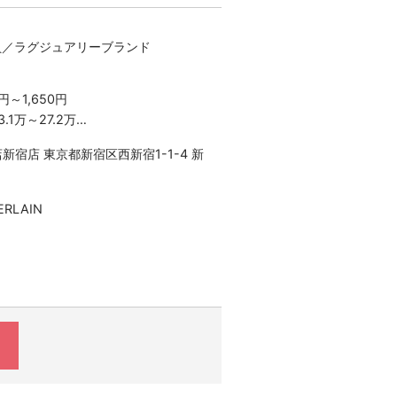
員／ラグジュアリーブランド
円～1,650円
.1万～27.2万
×22日勤務の場合
新宿店 東京都新宿区西新宿1-1-4 新
り
験・スキルにより決定いたします
RLAIN
合は、割増した時給をお支払いしま
以上は1.25倍
は1.25倍
残業はございません）