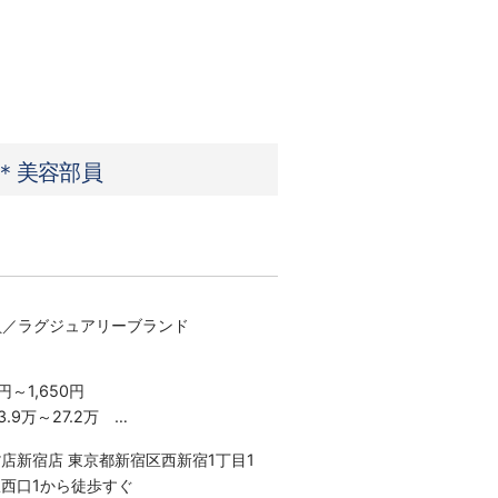
急＊美容部員
員／ラグジュアリーブランド
円～1,650円
.9万～27.2万
×22日勤務の場合
店新宿店 東京都新宿区西新宿1丁目1
り
駅西口1から徒歩すぐ
験・スキルにより決定いたします