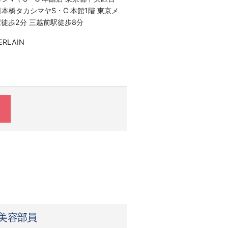
り
 日本橋タカシマヤS・C 本館1階 東京メ
験・スキルにより決定いたします
徒歩2分 三越前駅徒歩8分
合は、割増した時給をお支払いしま
RLAIN
以上は1.25倍
は1.25倍
残業はございません）
＊美容部員