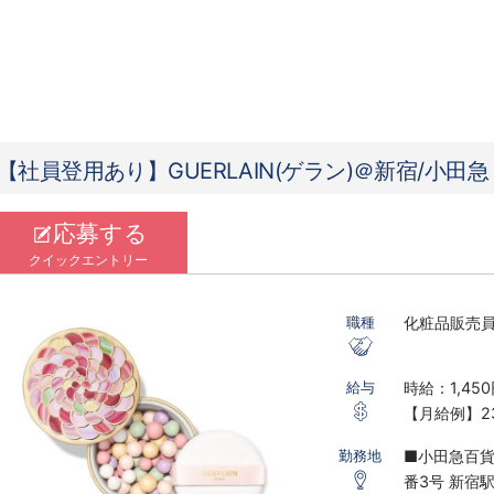
【社員登用あり】GUERLAIN(ゲラン)＠新宿/小田
応募する
クイックエントリー
化粧品販売
職種
時給：1,450
給与
【月給例】23
※実働7.5ｈ
■小田急百貨
勤務地
※研修期間あ
番3号 新宿
※時給は経