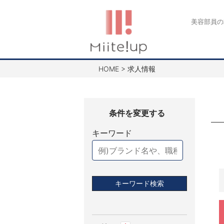
コ
ン
美容部員の
テ
ン
ツ
HOME
>
求人情報
へ
ス
キ
ッ
プ
キーワード