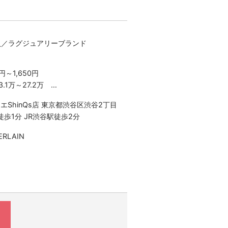
員／ラグジュアリーブランド
円～1,650円
.1万～27.2万
×22日勤務の場合
エShinQs店 東京都渋谷区渋谷2丁目
り
駅徒歩1分 JR渋谷駅徒歩2分
験・スキルにより決定いたします
RLAIN
合は、割増した時給をお支払いしま
以上は1.25倍
は1.25倍
残業はございません）