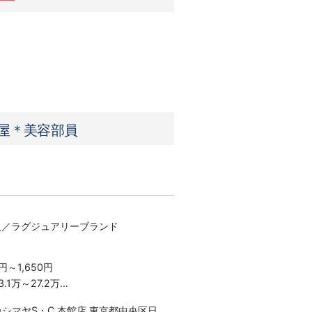
島屋＊美容部員
員／ラグジュアリーブランド
円～1,650円
.1万～27.2万
×22日勤務の場合
シマヤS・C 本館店 東京都中央区日