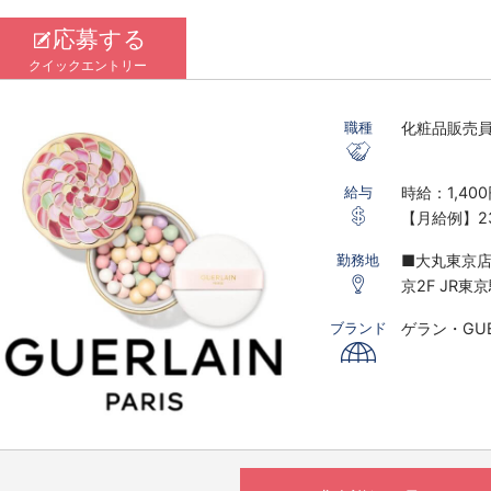
応募する
クイックエントリー
化粧品販売
職種
時給：1,400
給与
【月給例】23
※実働7.5ｈ
■大丸東京店
勤務地
※研修期間あ
京2F JR
※時給は経
ゲラン・GUE
ブランド
〇下記の場
す。
※実働8時間
※夜10時以降
（基本的に