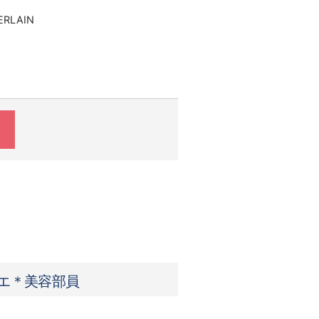
RLAIN
合は、割増した時給をお支払いしま
以上は1.25倍
は1.25倍
残業はございません）
リエ＊美容部員