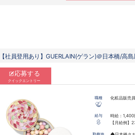
【社員登用あり】GUERLAIN(ゲラン)＠日本橋/高
応募する
クイックエントリー
化粧品販売
職種
時給：1,400
給与
【月給例】23
※実働7.5ｈ
◆日本橋タカ
勤務地