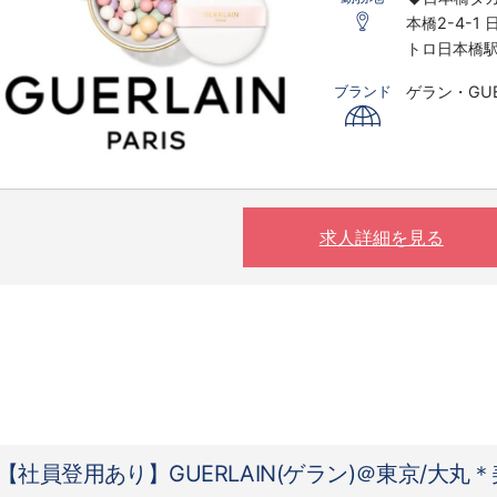
※研修期間あ
本橋2-4-1
※時給は経
トロ日本橋駅
〇下記の場
ゲラン・GUE
ブランド
す。
※実働8時間
※夜10時以降
（基本的に
求人詳細を見る
【社員登用あり】GUERLAIN(ゲラン)＠東京/大丸