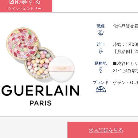
応募する
クイックエントリー
化粧品販売
職種
時給：1,400
給与
【月給例】23
※実働7.5ｈ
■渋谷ヒカリ
勤務地
※研修期間あ
21-1 渋谷
※時給は経
ゲラン・GUE
ブランド
〇下記の場
す。
※実働8時間
※夜10時以降
（基本的に
求人詳細を見る