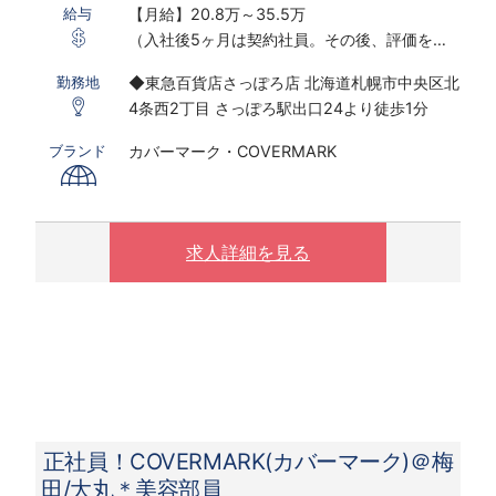
【月給】20.8万～35.5万
給与
（入社後5ヶ月は契約社員。その後、評価を持
って正社員転換）
◆東急百貨店さっぽろ店 北海道札幌市中央区北
勤務地
4条西2丁目 さっぽろ駅出口24より徒歩1分
※化粧品販売（美容部員）経験のある方は、
22.6万円～＋交通費全額＋残業代全額
カバーマーク・COVERMARK
ブランド
※奨学金の返還をしている方は、上記月給額に
加えて最大12,000円（返還額の80％）が補助
されます。
※経験・スキルにより優遇します。
求人詳細を見る
※研修期間中も同給与
※交通費 全額支給
【賞与】
・基本賞与 基本給に応じた賞与額を毎月分割
支給（年2回の受取りも可能です）
・業績賞与 年2回（10月、4月）※直近の支給
実績：43万円
正社員！COVERMARK(カバーマーク)＠梅
・特別賞与 年1回（ピアスグループの業績状
田/大丸＊美容部員