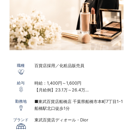
す。
百貨店採用／化粧品販売員
職種
時給：1,400円～1,600円
給与
【月給例】23.1万～26.4万
※実働7.5ｈ×22日勤務の場合
■東武百貨店船橋店 千葉県船橋市本町7丁目1-1
勤務地
※研修期間あり
船橋駅北口徒歩1分
※時給は能力経験により変動する可能性がござ
います
東武百貨店ディオール・Dior
ブランド
〇下記の場合は、割増した時給をお支払いしま