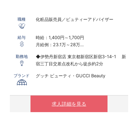
化粧品販売員／ビュティーアドバイザー
職種
時給：1,400円～1,700円
給与
月給例：23.1万～28万
※実働7.5ｈ×22日勤務の場合
◆伊勢丹新宿店 東京都新宿区新宿3-14-1 新
勤務地
※研修期間あり
宿三丁目交差点改札から徒歩約2分
※時給は能力経験により変動する可能性がござ
います
グッチ ビューティ・GUCCI Beauty
ブランド
※未経験1,400～1,500円・BA経験者：1,600～
1,800円 など
〇実働時間が8時間以上になった場合は、手当
求人詳細を見る
を割増した時給をお支払いします。
※夜10時以降は1.25倍
※8時間以上は1.25倍
（基本的に残業はございません）