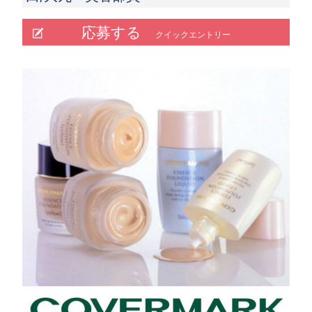
況により支給）※直近の支給実績：15万円
応募する
【昇給】
クイックエントリー
年１回 （4月）
ライフスタイルに合わせて「基本賞与」の受取
り方を選べます。
「賞与」・・・賞与のうち「基本賞与」を「毎
月分割して給与として受取る」か「年2回（4
月・10月）一括して受取る」かを選択できま
す。
※上記表示の給与額は「基本賞与を毎月分割で
受取る」方法を選択した場合の給与金額です。