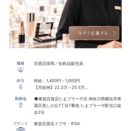
百貨店採用／化粧品販売員
職種
時給：1,400円～1,600円
給与
【月給例】22.3万～25.5万
※実働7.25ｈ×22日勤務の場合
◆東急百貨店たまプラーザ店 神奈川県横浜市青
勤務地
※研修期間あり
葉区美しが丘1丁目7番地 たまプラーザ駅北口徒
※時給は能力経験により変動する可能性がござ
歩2分
います
東急百貨店イプサ・IPSA
ブランド
〇下記の場合は、割増した時給をお支払いしま