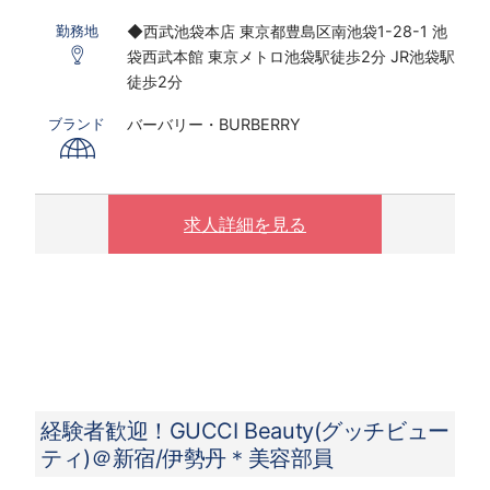
※実働7.5ｈ×22日勤務の場合
◆西武池袋本店 東京都豊島区南池袋1-28-1 池
勤務地
※研修期間あり
袋西武本館 東京メトロ池袋駅徒歩2分 JR池袋駅
※時給は経験・スキルにより決定いたします
徒歩2分
〇下記の場合は、割増した時給をお支払いしま
バーバリー・BURBERRY
ブランド
す。
※ 実働8時間以上は1.25倍
※ 夜10時以降は1.25倍
求人詳細を見る
経験者歓迎！GUCCI Beauty(グッチビュー
ティ)＠新宿/伊勢丹＊美容部員