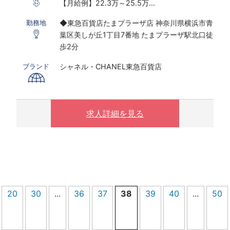
【月給例】22.3万～25.5万
※実働7.25ｈ×22日勤務の場合
◆東急百貨店たまプラーザ店 神奈川県横浜市青
勤務地
※研修期間あり
葉区美しが丘1丁目7番地 たまプラーザ駅北口徒
※時給は能力経験により変動する可能性がござ
歩2分
います
シャネル・CHANEL東急百貨店
ブランド
〇下記の場合は、割増した時給をお支払いしま
す。
※ 実働8時間以上は1.25倍
※ 夜10時以降は1.25倍
求人詳細を見る
20
30
...
36
37
38
39
40
...
50