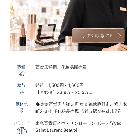
百貨店採用／化粧品販売員
職種
時給：1,500円～1,600円
給与
【月給例】23.9万～25.5万
※実働7.25ｈ×22日勤務の場合
◆東急百貨店吉祥寺店 東京都武蔵野市吉祥寺本
勤務地
※研修期間あり
町2-3-1 1F化粧品売場 吉祥寺駅から徒歩7分
※時給は能力経験により変動する可能性がござ
います
東急百貨店イヴ・サンローラン ボーテ/Yves
ブランド
Saint Laurent Beauté
〇下記の場合は、割増した時給をお支払いしま