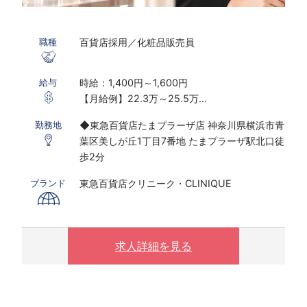
百貨店採用／化粧品販売員
職種
時給：1,400円～1,600円
給与
【月給例】22.3万～25.5万
※実働7.25ｈ×22日勤務の場合
◆東急百貨店たまプラーザ店 神奈川県横浜市青
勤務地
※研修期間あり
葉区美しが丘1丁目7番地 たまプラーザ駅北口徒
※時給は能力経験により変動する可能性がござ
歩2分
います
東急百貨店クリニーク・CLINIQUE
ブランド
〇下記の場合は、割増した時給をお支払いしま
す。
※ 実働8時間以上は1.25倍
※ 夜10時以降は1.25倍
求人詳細を見る