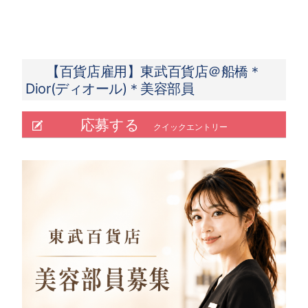
・基本賞与 基本給に応じた賞与額を毎月分割
支給（年2回の受取りも可能です）
・業績賞与 年2回（10月、4月）※直近の支給
実績：30万円
【百貨店雇用】東武百貨店＠船橋＊
・特別賞与 年1回（ピアスグループの業績状
Dior(ディオール)＊美容部員
況により支給）※直近の支給実績：15万円
応募する
【昇給】年１回 （4月）
クイックエントリー
＜年収例（首都圏勤務の場合）＞
初年度：322.8～343.8万円
チーフ：394.2～471万円
エリアマネージャー：443.2～626.6万円
ライフスタイルに合わせて「基本賞与」の受取
り方を選べます。
「賞与」・・・賞与のうち「基本賞与」を「毎
月分割して給与として受取る」か「年2回（4
月・10月）一括して受取る」かを選択できま