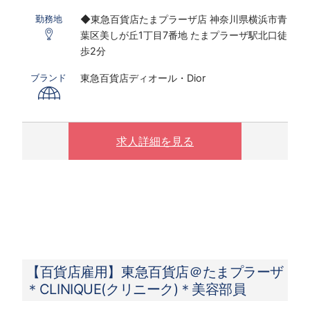
※実働7.25ｈ×22日勤務の場合
◆東急百貨店たまプラーザ店 神奈川県横浜市青
勤務地
※研修期間あり
葉区美しが丘1丁目7番地 たまプラーザ駅北口徒
※時給は能力経験により変動する可能性がござ
歩2分
います
東急百貨店ディオール・Dior
ブランド
〇下記の場合は、割増した時給をお支払いしま
す。
※ 実働8時間以上は1.25倍
※ 夜10時以降は1.25倍
求人詳細を見る
【百貨店雇用】東急百貨店＠たまプラーザ
＊CLINIQUE(クリニーク)＊美容部員