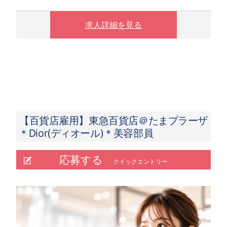
す。
※ 実働8時間以上は1.25倍
求人詳細を見る
※ 夜10時以降は1.25倍
【百貨店雇用】東急百貨店＠たまプラーザ
＊Dior(ディオール)＊美容部員
応募する
クイックエントリー