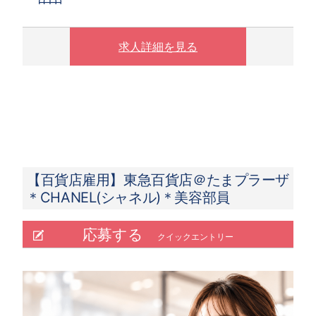
す。
※ 実働8時間以上は1.25倍
※ 夜10時以降は1.25倍
求人詳細を見る
【百貨店雇用】東急百貨店＠たまプラーザ
＊CHANEL(シャネル)＊美容部員
応募する
クイックエントリー