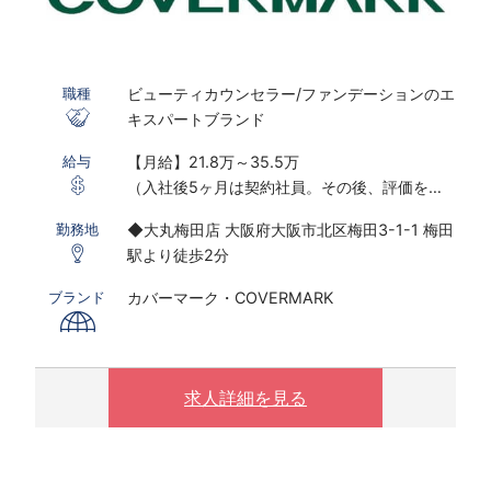
ビューティカウンセラー/ファンデーションのエ
職種
キスパートブランド
【月給】21.8万～35.5万
給与
（入社後5ヶ月は契約社員。その後、評価を持
って正社員転換）
◆大丸梅田店 大阪府大阪市北区梅田3-1-1 梅田
勤務地
駅より徒歩2分
※化粧品販売（美容部員）経験のある方は、
23.6万円～＋交通費全額＋残業代全額
カバーマーク・COVERMARK
ブランド
※職種未経験の方も、これまでのご経験を踏ま
えて優遇いたします。
※上記月給は「基本賞与の分割受取り」を選択
した場合の金額です。
求人詳細を見る
※研修期間中も同給与
※交通費 全額支給
【賞与】