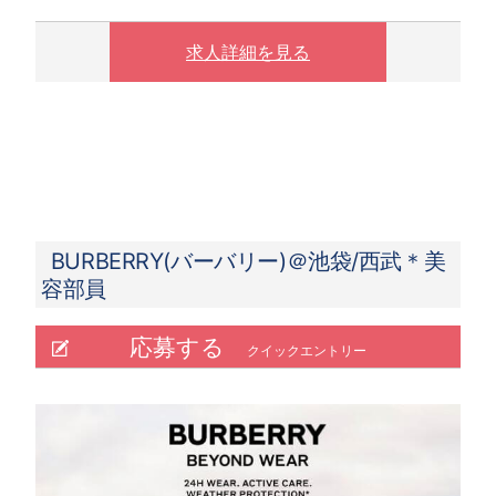
す。
※ 実働8時間以上は1.25倍
求人詳細を見る
※ 夜10時以降は1.25倍
BURBERRY(バーバリー)＠池袋/西武＊美
容部員
応募する
クイックエントリー