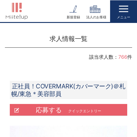
コ
ン
新規登録
法人のお客様
テ
ン
求人情報一覧
ツ
へ
ス
該当求人数：
766
件
キ
ッ
プ
正社員！COVERMARK(カバーマーク)＠札
幌/東急＊美容部員
応募する
クイックエントリー