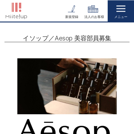
コ
ン
新規登録
法人のお客様
テ
ン
イソップ／Aesop 美容部員募集
ツ
へ
ス
キ
ッ
プ