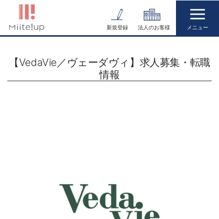
コ
ン
新規登録
法人のお客様
テ
ン
【VedaVie／ヴェーダヴィ】求人募集・転職
ツ
情報
へ
ス
キ
ッ
プ