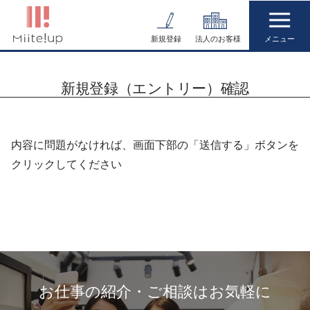
コ
ン
新規登録
法人のお客様
テ
ン
新規登録（エントリー）確認
ツ
へ
ス
内容に問題がなければ、画面下部の「送信する」ボタンを
キ
クリックしてください
ッ
プ
お仕事の紹介・ご相談はお気軽に