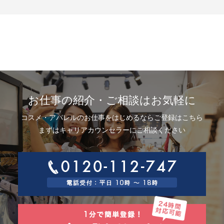
示、利用目的の通知、内容の訂正・追加または削除、利用停止、消去およ
び第三者提供の停止(以下、開示等という)に応じます。開示等に応ずる窓口
は、下記「当社の個人情報の取扱いに関する苦情、相談等の問合せ先」を
参照してください。
8.Webサイトにおける個人情報等の取扱いについて
8.1 クッキー（Cookie）、IPアドレス、webビーコンの利用ついて
当社は、当社が運営するWebサイトにおいて、クッキー（Cookie）、IPア
ドレス、webビーコンを次の目的で使用することがあります。
サーバーで発生した障害や問題の原因を突き止め解決するため、Webサイ
トや電子メール等の内容を改良するため、個人を特定できない状態で統計
資料として利用するため、ご本人は、インターネット閲覧ソフト（以下、
お仕事の紹介・ご相談はお気軽に
ブラウザーといいます）の設定でクッキーの受取りを拒否することによ
り、弊社によるクッキーおよびWebビーコンの利用を拒否することができ
コスメ・アパレルのお仕事をはじめるならご登録はこちら
ます。
8.2 Googleアナリティクスの利用について
まずはキャリアカウンセラーにご相談ください
当社は、当社サイトにおいて、その利用状況を把握するために、Googleア
ナリティクスを利用することがあります。Googleアナリティクスは、ファ
ーストパーティクッキーを利用して、弊社サイトへのアクセス情報を個人
を特定することなく収集します。
アクセス情報の収集方法および利用方法については、Googleアナリティク
スサービス利用規約およびGoogleプライバシーポリシーによって定められ
ています。
Googleアナリティクスについての詳細は、こちらをご参照ください。
http://www.google.com/analytics
9.個人情報の安全管理措置について