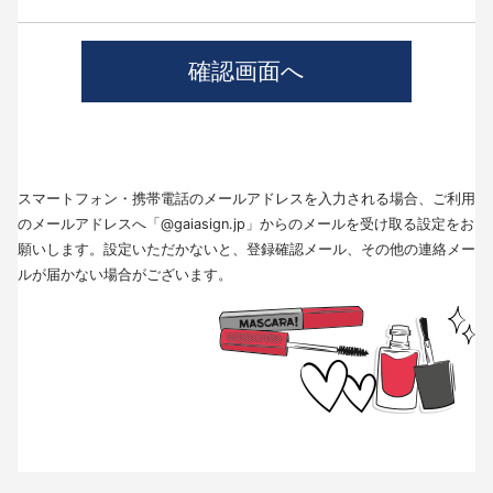
4.個人情報の第三者提供について
当社では、職業紹介を行う場合本人の同意を得た上で、個人情報を第三者
に提供します。
提供する目的、提供する個人情報の項目、提供の手段、当該情報の提供を
受ける者は以下の通りです。
(1)第三者に提供する目的･･･派遣業務、人材紹介
(2)提供する個人情報の項目･･･氏名､性別､住所､生年月日
(3)提供の手段又は方法･･･直接書面、FAX、メール
(4)当該情報の提供を受ける者の種類、属性･･･人材派遣業種、当社に人材
スマートフォン・携帯電話のメールアドレスを入力される場合、ご利用
紹介を依頼した者
(5)取得方法･･･求職者様より手渡しにて取得
のメールアドレスへ「@gaiasign.jp」からのメールを受け取る設定をお
※本人から個人情報の提供停止の求めがあった場合、第3者への提供を停止
願いします。設定いただかないと、登録確認メール、その他の連絡メー
します。個人情報の提供を停止する場合は、「個人情報問合せ窓口」まで
ルが届かない場合がございます。
お問い合わせください。
5.個人情報の取扱いの委託について
取得した個人情報の取扱いの全部又は、一部を委託することはありませ
ん。
6.個人情報を与えなかった場合に生じる結果
個人情報を与えることは任意です。個人情報に関する情報の一部をご提供
いただけない場合は、採用選考の対象外となる場合がございますので、ご
了承ください。また、これによりご本人様が被った損害（逸失利益を含
む）、不利益等について、当社は何らの賠償責任等を負いません。
7.開示対象個人情報の開示等および問い合わせ窓口について
ご本人からの求めにより、当社が保有する開示対象個人情報に関する開