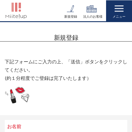
コ
ン
新規登録
法人のお客様
テ
ン
新規登録
ツ
へ
ス
下記フォームにご入力の上、「送信」ボタンをクリックし
キ
てください。
ッ
(約１分程度でご登録は完了いたします）
プ
お名前