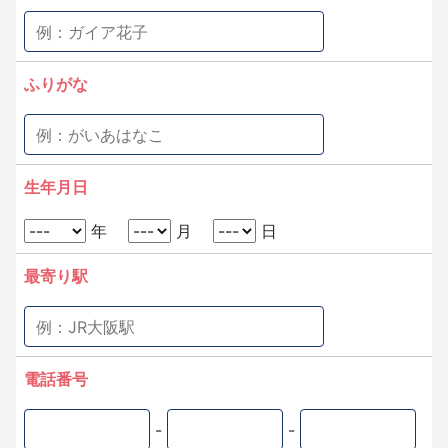
ふりがな
生年月日
年
月
日
最寄り駅
電話番号
-
-