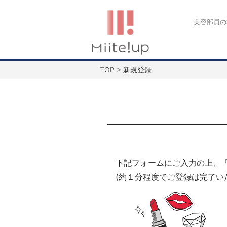
コ
ン
美容部員の
テ
ン
ツ
TOP
>
新規登録
へ
ス
キ
ッ
プ
下記フォームにご入力の上、
(約１分程度でご登録は完了い