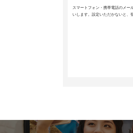
5
スマートフォン・携帯電話のメールア
取
6
いします。設定いただかないと、
個
ま
等
7
ご
止
情
8
8
当
す
サ
い
取
8
当
ク
ア
っ
G
h
9