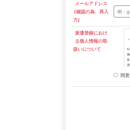
メールアドレス
(確認の為、再入
力)
派遣登録におけ
＜
る個人情報の取
扱いについて
1
株
2
所
3
同意
派
4
当
提
(
(
(
(
(
※
せ