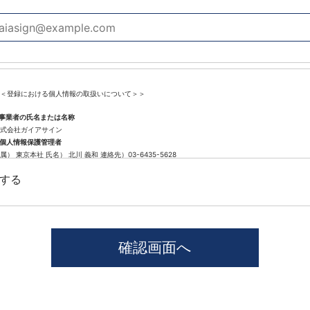
＜登録における個人情報の取扱いについて＞＞
.事業者の氏名または名称
式会社ガイアサイン
.個人情報保護管理者
属） 東京本社 氏名） 北川 義和 連絡先）03-6435-5628
.個人情報の利用目的
する
遣登録に係わる業務に利用するため（派遣登録に関する情報提供、採用可否判断、派遣業務に関す
.個人情報の第三者提供について
社では、職業紹介を行う場合本人の同意を得た上で、個人情報を第三者に提供します。
供する目的、提供する個人情報の項目、提供の手段、当該情報の提供を受ける者は以下の通りです
1)第三者に提供する目的･･･派遣業務、人材紹介
2)提供する個人情報の項目･･･氏名､性別､住所､生年月日
3)提供の手段又は方法･･･直接書面、FAX、メール
4)当該情報の提供を受ける者の種類、属性･･･人材派遣業種、当社に人材紹介を依頼した者
5)取得方法･･･求職者様より手渡しにて取得
本人から個人情報の提供停止の求めがあった場合、第3者への提供を停止します。個人情報の提供を
窓口」までお問い合わせください。