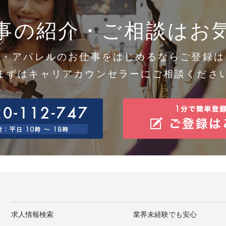
得した個人情報については、漏洩、減失またはき損の防止と是正、その他個人情報の安全管理のた
。
事の紹介・ご相談はお
0.個人情報保護方針
社ホームページの個人情報保護方針をご覧下さい。 https://www.gaiasign.co.jp
1.当社の個人情報の取扱いに関する苦情、相談等の問合せ先
口の名称 ：個人情報問合せ窓口
メ・アパレルのお仕事をはじめるならご登録は
絡先 住所 ：神戸市中央区東川崎町1-7-4
話/FAX ：078-380-0360/078-360-3308
まずはキャリアカウンセラーにご相談くださ
子メール：support@gaiasign.jp
求人情報検索
業界未経験でも安心