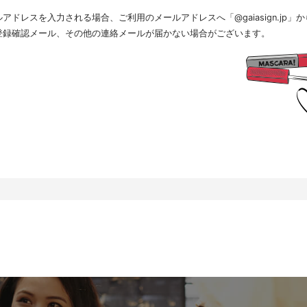
.個人情報の取扱いの委託について
ドレスを入力される場合、ご利用のメールアドレスへ「@gaiasign.jp
得した個人情報の取扱いの全部又は、一部を委託することはありません。
.個人情報を与えなかった場合に生じる結果
登録確認メール、その他の連絡メールが届かない場合がございます。
人情報を与えることは任意です。個人情報に関する情報の一部をご提供いただけない場合は、採用
すので、ご了承ください。また、これによりご本人様が被った損害（逸失利益を含む）、不利益等
を負いません。
.開示対象個人情報の開示等および問い合わせ窓口について
本人からの求めにより、当社が保有する開示対象個人情報に関する開示、利用目的の通知、内容の
、消去および第三者提供の停止(以下、開示等という)に応じます。開示等に応ずる窓口は、下記「
、相談等の問合せ先」を参照してください。
.Webサイトにおける個人情報等の取扱いについて
.1 クッキー（Cookie）、IPアドレス、webビーコンの利用ついて
社は、当社が運営するWebサイトにおいて、クッキー（Cookie）、IPアドレス、webビーコンを
。
ーバーで発生した障害や問題の原因を突き止め解決するため、Webサイトや電子メール等の内容を
状態で統計資料として利用するため、ご本人は、インターネット閲覧ソフト（以下、ブラウザーと
りを拒否することにより、弊社によるクッキーおよびWebビーコンの利用を拒否することができま
.2 Googleアナリティクスの利用について
社は、当社サイトにおいて、その利用状況を把握するために、Googleアナリティクスを利用すること
スは、ファーストパーティクッキーを利用して、弊社サイトへのアクセス情報を個人を特定するこ
クセス情報の収集方法および利用方法については、Googleアナリティクスサービス利用規約およびG
て定められています。
oogleアナリティクスについての詳細は、こちらをご参照ください。
ttp://www.google.com/analytics
.個人情報の安全管理措置について