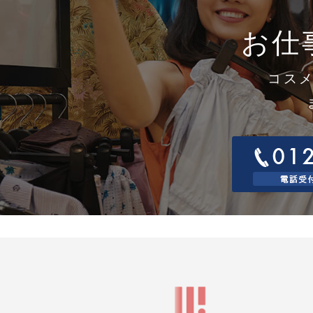
取
す
お仕
1
当
1
窓
コス
連
電
電