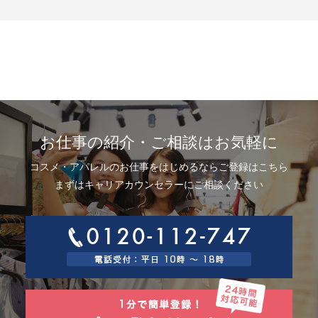
示、利用目的の通知、内容の訂正・追加または削除、利用停止、消去およ
び第三者提供の停止(以下、開示等という)に応じます。開示等に応ずる窓口
は、下記「当社の個人情報の取扱いに関する苦情、相談等の問合せ先」を
参照してください。
8.Webサイトにおける個人情報等の取扱いについて
8.1 クッキー（Cookie）、IPアドレス、webビーコンの利用ついて
当社は、当社が運営するWebサイトにおいて、クッキー（Cookie）、IPア
ドレス、webビーコンを次の目的で使用することがあります。
サーバーで発生した障害や問題の原因を突き止め解決するため、Webサイ
トや電子メール等の内容を改良するため、個人を特定できない状態で統計
資料として利用するため、ご本人は、インターネット閲覧ソフト（以下、
お仕事の紹介・ご相談はお気軽に
ブラウザーといいます）の設定でクッキーの受取りを拒否することによ
り、弊社によるクッキーおよびWebビーコンの利用を拒否することができ
コスメ・アパレルのお仕事をはじめるならご登録はこちら
ます。
8.2 Googleアナリティクスの利用について
まずはキャリアカウンセラーにご相談ください
当社は、当社サイトにおいて、その利用状況を把握するために、Googleア
ナリティクスを利用することがあります。Googleアナリティクスは、ファ
ーストパーティクッキーを利用して、弊社サイトへのアクセス情報を個人
を特定することなく収集します。
アクセス情報の収集方法および利用方法については、Googleアナリティク
スサービス利用規約およびGoogleプライバシーポリシーによって定められ
ています。
Googleアナリティクスについての詳細は、こちらをご参照ください。
http://www.google.com/analytics
9.個人情報の安全管理措置について