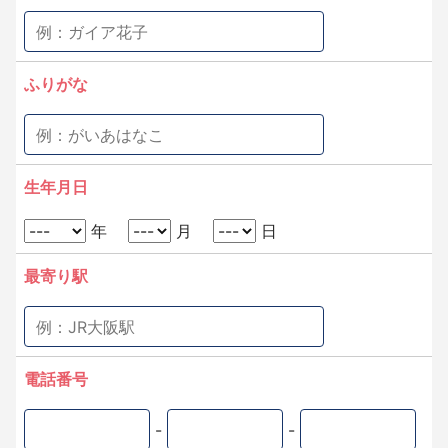
ふりがな
生年月日
年
月
日
最寄り駅
電話番号
-
-