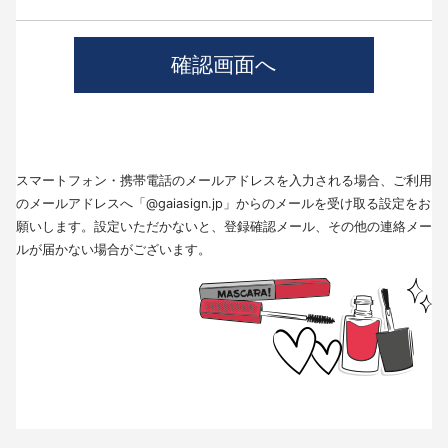
4.個人情報の第三者提供について
当社では、職業紹介を行う場合本人の同意を得た上で、個人情報を第三者
に提供します。
提供する目的、提供する個人情報の項目、提供の手段、当該情報の提供を
受ける者は以下の通りです。
(1)第三者に提供する目的･･･派遣業務、人材紹介
(2)提供する個人情報の項目･･･氏名､性別､住所､生年月日
(3)提供の手段又は方法･･･直接書面、FAX、メール
(4)当該情報の提供を受ける者の種類、属性･･･人材派遣業種、当社に人材
スマートフォン・携帯電話のメールアドレスを入力される場合、ご利用
紹介を依頼した者
(5)取得方法･･･求職者様より手渡しにて取得
のメールアドレスへ「@gaiasign.jp」からのメールを受け取る設定をお
※本人から個人情報の提供停止の求めがあった場合、第3者への提供を停止
願いします。設定いただかないと、登録確認メール、その他の連絡メー
します。個人情報の提供を停止する場合は、「個人情報問合せ窓口」まで
ルが届かない場合がございます。
お問い合わせください。
5.個人情報の取扱いの委託について
取得した個人情報の取扱いの全部又は、一部を委託することはありませ
ん。
6.個人情報を与えなかった場合に生じる結果
個人情報を与えることは任意です。個人情報に関する情報の一部をご提供
いただけない場合は、採用選考の対象外となる場合がございますので、ご
了承ください。また、これによりご本人様が被った損害（逸失利益を含
む）、不利益等について、当社は何らの賠償責任等を負いません。
7.開示対象個人情報の開示等および問い合わせ窓口について
ご本人からの求めにより、当社が保有する開示対象個人情報に関する開