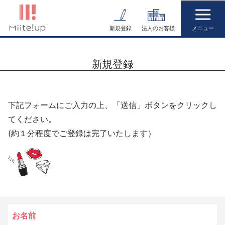
コ
ン
新規登録
法人のお客様
テ
ン
新規登録
ツ
へ
ス
下記フォームにご入力の上、「送信」ボタンをクリックし
キ
てください。
ッ
(約１分程度でご登録は完了いたします）
プ
お名前