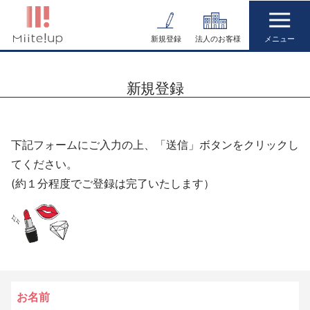
コ
ン
新規登録
法人のお客様
テ
ン
新規登録
ツ
へ
ス
下記フォームにご入力の上、「送信」ボタンをクリックし
キ
てください。
ッ
(約１分程度でご登録は完了いたします）
プ
お名前