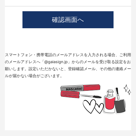
4.個人情報の第三者提供について
当社では、職業紹介を行う場合本人の同意を得た上で、個人情報を第三者
に提供します。
提供する目的、提供する個人情報の項目、提供の手段、当該情報の提供を
受ける者は以下の通りです。
(1)第三者に提供する目的･･･派遣業務、人材紹介
(2)提供する個人情報の項目･･･氏名､性別､住所､生年月日
(3)提供の手段又は方法･･･直接書面、FAX、メール
(4)当該情報の提供を受ける者の種類、属性･･･人材派遣業種、当社に人材
スマートフォン・携帯電話のメールアドレスを入力される場合、ご利用
紹介を依頼した者
(5)取得方法･･･求職者様より手渡しにて取得
のメールアドレスへ「@gaiasign.jp」からのメールを受け取る設定をお
※本人から個人情報の提供停止の求めがあった場合、第3者への提供を停止
願いします。設定いただかないと、登録確認メール、その他の連絡メー
します。個人情報の提供を停止する場合は、「個人情報問合せ窓口」まで
ルが届かない場合がございます。
お問い合わせください。
5.個人情報の取扱いの委託について
取得した個人情報の取扱いの全部又は、一部を委託することはありませ
ん。
6.個人情報を与えなかった場合に生じる結果
個人情報を与えることは任意です。個人情報に関する情報の一部をご提供
いただけない場合は、採用選考の対象外となる場合がございますので、ご
了承ください。また、これによりご本人様が被った損害（逸失利益を含
む）、不利益等について、当社は何らの賠償責任等を負いません。
7.開示対象個人情報の開示等および問い合わせ窓口について
ご本人からの求めにより、当社が保有する開示対象個人情報に関する開