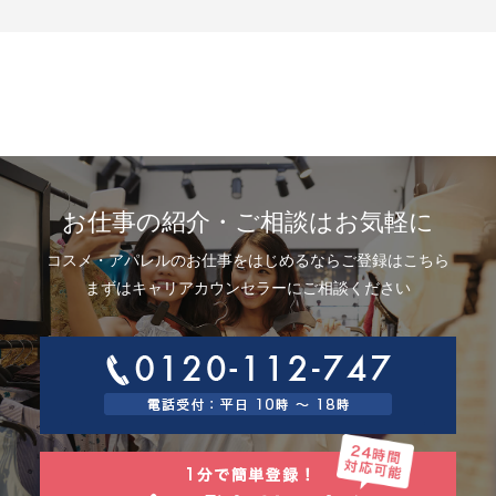
示、利用目的の通知、内容の訂正・追加または削除、利用停止、消去およ
び第三者提供の停止(以下、開示等という)に応じます。開示等に応ずる窓口
は、下記「当社の個人情報の取扱いに関する苦情、相談等の問合せ先」を
参照してください。
8.Webサイトにおける個人情報等の取扱いについて
8.1 クッキー（Cookie）、IPアドレス、webビーコンの利用ついて
当社は、当社が運営するWebサイトにおいて、クッキー（Cookie）、IPア
ドレス、webビーコンを次の目的で使用することがあります。
サーバーで発生した障害や問題の原因を突き止め解決するため、Webサイ
トや電子メール等の内容を改良するため、個人を特定できない状態で統計
資料として利用するため、ご本人は、インターネット閲覧ソフト（以下、
お仕事の紹介・ご相談はお気軽に
ブラウザーといいます）の設定でクッキーの受取りを拒否することによ
り、弊社によるクッキーおよびWebビーコンの利用を拒否することができ
コスメ・アパレルのお仕事をはじめるならご登録はこちら
ます。
8.2 Googleアナリティクスの利用について
まずはキャリアカウンセラーにご相談ください
当社は、当社サイトにおいて、その利用状況を把握するために、Googleア
ナリティクスを利用することがあります。Googleアナリティクスは、ファ
ーストパーティクッキーを利用して、弊社サイトへのアクセス情報を個人
を特定することなく収集します。
アクセス情報の収集方法および利用方法については、Googleアナリティク
スサービス利用規約およびGoogleプライバシーポリシーによって定められ
ています。
Googleアナリティクスについての詳細は、こちらをご参照ください。
http://www.google.com/analytics
9.個人情報の安全管理措置について