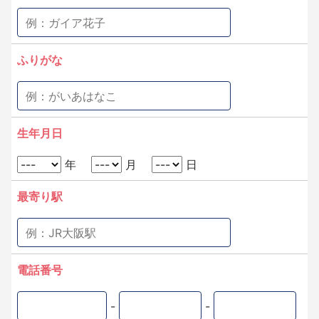
ふりがな
生年月日
年
月
日
最寄り駅
電話番号
-
-