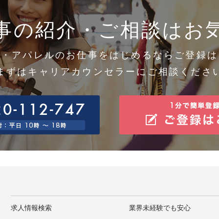
得した個人情報については、漏洩、減失またはき損の防止と是正、その他個人情報の安全管理のた
。
事の紹介・ご相談はお
0.個人情報保護方針
社ホームページの個人情報保護方針をご覧下さい。 https://www.gaiasign.co.jp
1.当社の個人情報の取扱いに関する苦情、相談等の問合せ先
口の名称 ：個人情報問合せ窓口
メ・アパレルのお仕事をはじめるならご登録は
絡先 住所 ：神戸市中央区東川崎町1-7-4
話/FAX ：078-380-0360/078-360-3308
まずはキャリアカウンセラーにご相談くださ
子メール：support@gaiasign.jp
求人情報検索
業界未経験でも安心