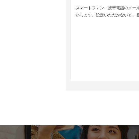
5
スマートフォン・携帯電話のメールア
取
6
いします。設定いただかないと、
個
ま
等
7
ご
止
情
8
8
当
す
サ
い
取
8
当
ク
ア
っ
G
h
9