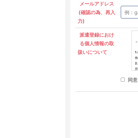
メールアドレス
(確認の為、再入
力)
派遣登録におけ
＜
る個人情報の取
扱いについて
1
株
2
所
3
同意
派
4
当
提
(
(
(
(
(
※
せ