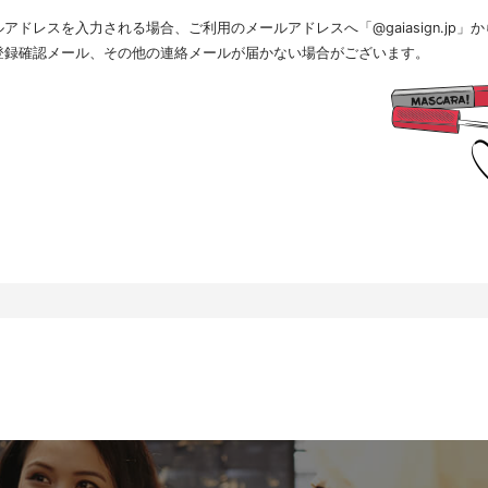
.個人情報の取扱いの委託について
ドレスを入力される場合、ご利用のメールアドレスへ「@gaiasign.jp
得した個人情報の取扱いの全部又は、一部を委託することはありません。
.個人情報を与えなかった場合に生じる結果
登録確認メール、その他の連絡メールが届かない場合がございます。
人情報を与えることは任意です。個人情報に関する情報の一部をご提供いただけない場合は、採用
すので、ご了承ください。また、これによりご本人様が被った損害（逸失利益を含む）、不利益等
を負いません。
.開示対象個人情報の開示等および問い合わせ窓口について
本人からの求めにより、当社が保有する開示対象個人情報に関する開示、利用目的の通知、内容の
、消去および第三者提供の停止(以下、開示等という)に応じます。開示等に応ずる窓口は、下記「
、相談等の問合せ先」を参照してください。
.Webサイトにおける個人情報等の取扱いについて
.1 クッキー（Cookie）、IPアドレス、webビーコンの利用ついて
社は、当社が運営するWebサイトにおいて、クッキー（Cookie）、IPアドレス、webビーコンを
。
ーバーで発生した障害や問題の原因を突き止め解決するため、Webサイトや電子メール等の内容を
状態で統計資料として利用するため、ご本人は、インターネット閲覧ソフト（以下、ブラウザーと
りを拒否することにより、弊社によるクッキーおよびWebビーコンの利用を拒否することができま
.2 Googleアナリティクスの利用について
社は、当社サイトにおいて、その利用状況を把握するために、Googleアナリティクスを利用すること
スは、ファーストパーティクッキーを利用して、弊社サイトへのアクセス情報を個人を特定するこ
クセス情報の収集方法および利用方法については、Googleアナリティクスサービス利用規約およびG
て定められています。
oogleアナリティクスについての詳細は、こちらをご参照ください。
ttp://www.google.com/analytics
.個人情報の安全管理措置について