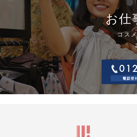
取
す
お仕
1
当
1
窓
コス
連
電
電