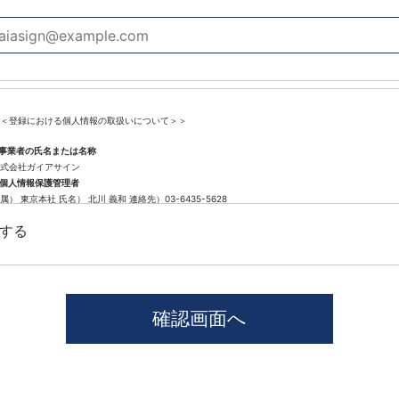
＜登録における個人情報の取扱いについて＞＞
.事業者の氏名または名称
式会社ガイアサイン
.個人情報保護管理者
属） 東京本社 氏名） 北川 義和 連絡先）03-6435-5628
.個人情報の利用目的
する
遣登録に係わる業務に利用するため（派遣登録に関する情報提供、採用可否判断、派遣業務に関す
.個人情報の第三者提供について
社では、職業紹介を行う場合本人の同意を得た上で、個人情報を第三者に提供します。
供する目的、提供する個人情報の項目、提供の手段、当該情報の提供を受ける者は以下の通りです
1)第三者に提供する目的･･･派遣業務、人材紹介
2)提供する個人情報の項目･･･氏名､性別､住所､生年月日
3)提供の手段又は方法･･･直接書面、FAX、メール
4)当該情報の提供を受ける者の種類、属性･･･人材派遣業種、当社に人材紹介を依頼した者
5)取得方法･･･求職者様より手渡しにて取得
本人から個人情報の提供停止の求めがあった場合、第3者への提供を停止します。個人情報の提供を
窓口」までお問い合わせください。