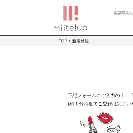
コ
ン
美容部員の
テ
ン
ツ
TOP
>
新規登録
へ
ス
キ
ッ
プ
下記フォームにご入力の上、
(約１分程度でご登録は完了い