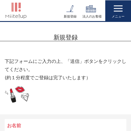
コ
ン
新規登録
法人のお客様
テ
ン
新規登録
ツ
へ
ス
下記フォームにご入力の上、「送信」ボタンをクリックし
キ
てください。
ッ
(約１分程度でご登録は完了いたします）
プ
お名前