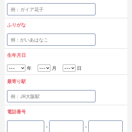
ふりがな
生年月日
年
月
日
最寄り駅
電話番号
-
-