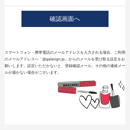
4.個人情報の第三者提供について
当社では、職業紹介を行う場合本人の同意を得た上で、個人情報を第三者
に提供します。
提供する目的、提供する個人情報の項目、提供の手段、当該情報の提供を
受ける者は以下の通りです。
(1)第三者に提供する目的･･･派遣業務、人材紹介
(2)提供する個人情報の項目･･･氏名､性別､住所､生年月日
(3)提供の手段又は方法･･･直接書面、FAX、メール
(4)当該情報の提供を受ける者の種類、属性･･･人材派遣業種、当社に人材
スマートフォン・携帯電話のメールアドレスを入力される場合、ご利用
紹介を依頼した者
(5)取得方法･･･求職者様より手渡しにて取得
のメールアドレスへ「@gaiasign.jp」からのメールを受け取る設定をお
※本人から個人情報の提供停止の求めがあった場合、第3者への提供を停止
願いします。設定いただかないと、登録確認メール、その他の連絡メー
します。個人情報の提供を停止する場合は、「個人情報問合せ窓口」まで
ルが届かない場合がございます。
お問い合わせください。
5.個人情報の取扱いの委託について
取得した個人情報の取扱いの全部又は、一部を委託することはありませ
ん。
6.個人情報を与えなかった場合に生じる結果
個人情報を与えることは任意です。個人情報に関する情報の一部をご提供
いただけない場合は、採用選考の対象外となる場合がございますので、ご
了承ください。また、これによりご本人様が被った損害（逸失利益を含
む）、不利益等について、当社は何らの賠償責任等を負いません。
7.開示対象個人情報の開示等および問い合わせ窓口について
ご本人からの求めにより、当社が保有する開示対象個人情報に関する開