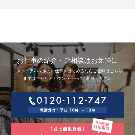
示、利用目的の通知、内容の訂正・追加または削除、利用停止、消去およ
び第三者提供の停止(以下、開示等という)に応じます。開示等に応ずる窓口
は、下記「当社の個人情報の取扱いに関する苦情、相談等の問合せ先」を
参照してください。
8.Webサイトにおける個人情報等の取扱いについて
8.1 クッキー（Cookie）、IPアドレス、webビーコンの利用ついて
当社は、当社が運営するWebサイトにおいて、クッキー（Cookie）、IPア
ドレス、webビーコンを次の目的で使用することがあります。
サーバーで発生した障害や問題の原因を突き止め解決するため、Webサイ
トや電子メール等の内容を改良するため、個人を特定できない状態で統計
資料として利用するため、ご本人は、インターネット閲覧ソフト（以下、
お仕事の紹介・ご相談はお気軽に
ブラウザーといいます）の設定でクッキーの受取りを拒否することによ
り、弊社によるクッキーおよびWebビーコンの利用を拒否することができ
コスメ・アパレルのお仕事をはじめるならご登録はこちら
ます。
8.2 Googleアナリティクスの利用について
まずはキャリアカウンセラーにご相談ください
当社は、当社サイトにおいて、その利用状況を把握するために、Googleア
ナリティクスを利用することがあります。Googleアナリティクスは、ファ
ーストパーティクッキーを利用して、弊社サイトへのアクセス情報を個人
を特定することなく収集します。
アクセス情報の収集方法および利用方法については、Googleアナリティク
スサービス利用規約およびGoogleプライバシーポリシーによって定められ
ています。
Googleアナリティクスについての詳細は、こちらをご参照ください。
http://www.google.com/analytics
9.個人情報の安全管理措置について