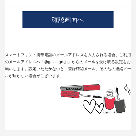
4.個人情報の第三者提供について
当社では、職業紹介を行う場合本人の同意を得た上で、個人情報を第三者
に提供します。
提供する目的、提供する個人情報の項目、提供の手段、当該情報の提供を
受ける者は以下の通りです。
(1)第三者に提供する目的･･･派遣業務、人材紹介
(2)提供する個人情報の項目･･･氏名､性別､住所､生年月日
(3)提供の手段又は方法･･･直接書面、FAX、メール
(4)当該情報の提供を受ける者の種類、属性･･･人材派遣業種、当社に人材
スマートフォン・携帯電話のメールアドレスを入力される場合、ご利用
紹介を依頼した者
(5)取得方法･･･求職者様より手渡しにて取得
のメールアドレスへ「@gaiasign.jp」からのメールを受け取る設定をお
※本人から個人情報の提供停止の求めがあった場合、第3者への提供を停止
願いします。設定いただかないと、登録確認メール、その他の連絡メー
します。個人情報の提供を停止する場合は、「個人情報問合せ窓口」まで
ルが届かない場合がございます。
お問い合わせください。
5.個人情報の取扱いの委託について
取得した個人情報の取扱いの全部又は、一部を委託することはありませ
ん。
6.個人情報を与えなかった場合に生じる結果
個人情報を与えることは任意です。個人情報に関する情報の一部をご提供
いただけない場合は、採用選考の対象外となる場合がございますので、ご
了承ください。また、これによりご本人様が被った損害（逸失利益を含
む）、不利益等について、当社は何らの賠償責任等を負いません。
7.開示対象個人情報の開示等および問い合わせ窓口について
ご本人からの求めにより、当社が保有する開示対象個人情報に関する開