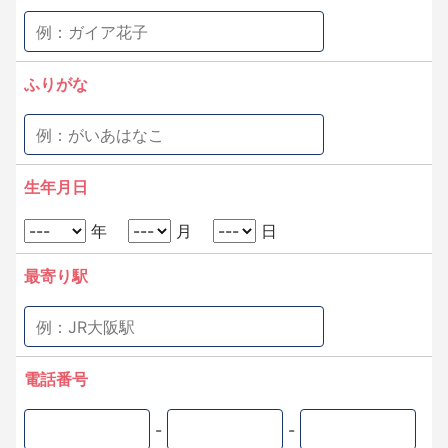
ふりがな
生年月日
年
月
日
最寄り駅
電話番号
-
-