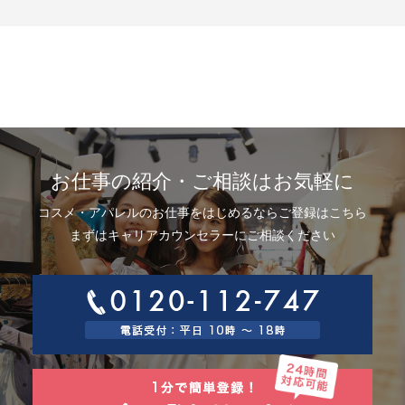
示、利用目的の通知、内容の訂正・追加または削除、利用停止、消去およ
び第三者提供の停止(以下、開示等という)に応じます。開示等に応ずる窓口
は、下記「当社の個人情報の取扱いに関する苦情、相談等の問合せ先」を
参照してください。
8.Webサイトにおける個人情報等の取扱いについて
8.1 クッキー（Cookie）、IPアドレス、webビーコンの利用ついて
当社は、当社が運営するWebサイトにおいて、クッキー（Cookie）、IPア
ドレス、webビーコンを次の目的で使用することがあります。
サーバーで発生した障害や問題の原因を突き止め解決するため、Webサイ
トや電子メール等の内容を改良するため、個人を特定できない状態で統計
資料として利用するため、ご本人は、インターネット閲覧ソフト（以下、
お仕事の紹介・ご相談はお気軽に
ブラウザーといいます）の設定でクッキーの受取りを拒否することによ
り、弊社によるクッキーおよびWebビーコンの利用を拒否することができ
コスメ・アパレルのお仕事をはじめるならご登録はこちら
ます。
8.2 Googleアナリティクスの利用について
まずはキャリアカウンセラーにご相談ください
当社は、当社サイトにおいて、その利用状況を把握するために、Googleア
ナリティクスを利用することがあります。Googleアナリティクスは、ファ
ーストパーティクッキーを利用して、弊社サイトへのアクセス情報を個人
を特定することなく収集します。
アクセス情報の収集方法および利用方法については、Googleアナリティク
スサービス利用規約およびGoogleプライバシーポリシーによって定められ
ています。
Googleアナリティクスについての詳細は、こちらをご参照ください。
http://www.google.com/analytics
9.個人情報の安全管理措置について