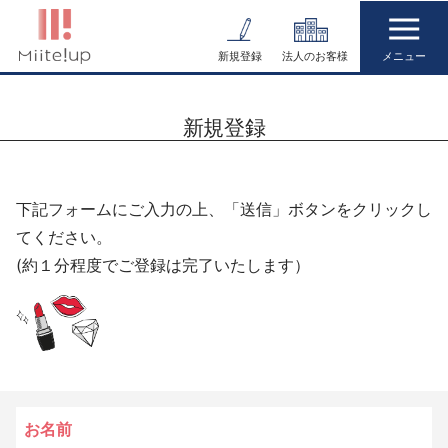
コ
ン
新規登録
法人のお客様
テ
ン
新規登録
ツ
へ
ス
下記フォームにご入力の上、「送信」ボタンをクリックし
キ
てください。
ッ
(約１分程度でご登録は完了いたします）
プ
お名前