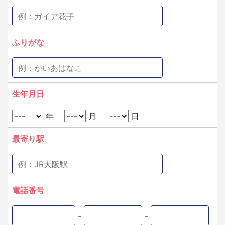
ふりがな
生年月日
年
月
日
最寄り駅
電話番号
-
-