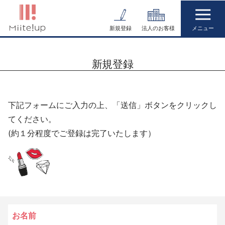
コ
ン
新規登録
法人のお客様
テ
ン
新規登録
ツ
へ
ス
下記フォームにご入力の上、「送信」ボタンをクリックし
キ
てください。
ッ
(約１分程度でご登録は完了いたします）
プ
お名前