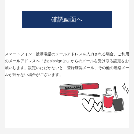
4.個人情報の第三者提供について
当社では、職業紹介を行う場合本人の同意を得た上で、個人情報を第三者
に提供します。
提供する目的、提供する個人情報の項目、提供の手段、当該情報の提供を
受ける者は以下の通りです。
(1)第三者に提供する目的･･･派遣業務、人材紹介
(2)提供する個人情報の項目･･･氏名､性別､住所､生年月日
(3)提供の手段又は方法･･･直接書面、FAX、メール
(4)当該情報の提供を受ける者の種類、属性･･･人材派遣業種、当社に人材
スマートフォン・携帯電話のメールアドレスを入力される場合、ご利用
紹介を依頼した者
(5)取得方法･･･求職者様より手渡しにて取得
のメールアドレスへ「@gaiasign.jp」からのメールを受け取る設定をお
※本人から個人情報の提供停止の求めがあった場合、第3者への提供を停止
願いします。設定いただかないと、登録確認メール、その他の連絡メー
します。個人情報の提供を停止する場合は、「個人情報問合せ窓口」まで
ルが届かない場合がございます。
お問い合わせください。
5.個人情報の取扱いの委託について
取得した個人情報の取扱いの全部又は、一部を委託することはありませ
ん。
6.個人情報を与えなかった場合に生じる結果
個人情報を与えることは任意です。個人情報に関する情報の一部をご提供
いただけない場合は、採用選考の対象外となる場合がございますので、ご
了承ください。また、これによりご本人様が被った損害（逸失利益を含
む）、不利益等について、当社は何らの賠償責任等を負いません。
7.開示対象個人情報の開示等および問い合わせ窓口について
ご本人からの求めにより、当社が保有する開示対象個人情報に関する開