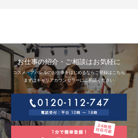
示、利用目的の通知、内容の訂正・追加または削除、利用停止、消去およ
び第三者提供の停止(以下、開示等という)に応じます。開示等に応ずる窓口
は、下記「当社の個人情報の取扱いに関する苦情、相談等の問合せ先」を
参照してください。
8.Webサイトにおける個人情報等の取扱いについて
8.1 クッキー（Cookie）、IPアドレス、webビーコンの利用ついて
当社は、当社が運営するWebサイトにおいて、クッキー（Cookie）、IPア
ドレス、webビーコンを次の目的で使用することがあります。
サーバーで発生した障害や問題の原因を突き止め解決するため、Webサイ
トや電子メール等の内容を改良するため、個人を特定できない状態で統計
資料として利用するため、ご本人は、インターネット閲覧ソフト（以下、
お仕事の紹介・ご相談はお気軽に
ブラウザーといいます）の設定でクッキーの受取りを拒否することによ
り、弊社によるクッキーおよびWebビーコンの利用を拒否することができ
コスメ・アパレルのお仕事をはじめるならご登録はこちら
ます。
8.2 Googleアナリティクスの利用について
まずはキャリアカウンセラーにご相談ください
当社は、当社サイトにおいて、その利用状況を把握するために、Googleア
ナリティクスを利用することがあります。Googleアナリティクスは、ファ
ーストパーティクッキーを利用して、弊社サイトへのアクセス情報を個人
を特定することなく収集します。
アクセス情報の収集方法および利用方法については、Googleアナリティク
スサービス利用規約およびGoogleプライバシーポリシーによって定められ
ています。
Googleアナリティクスについての詳細は、こちらをご参照ください。
http://www.google.com/analytics
9.個人情報の安全管理措置について