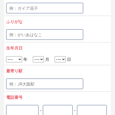
ふりがな
生年月日
年
月
日
最寄り駅
電話番号
-
-