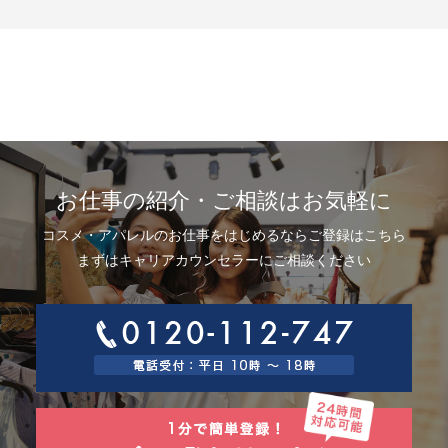
示、利用目的の通知、内容の訂正・追加または削除、利用停止、消去およ
び第三者提供の停止(以下、開示等という)に応じます。開示等に応ずる窓口
は、下記「当社の個人情報の取扱いに関する苦情、相談等の問合せ先」を
参照してください。
8.Webサイトにおける個人情報等の取扱いについて
8.1 クッキー（Cookie）、IPアドレス、webビーコンの利用ついて
当社は、当社が運営するWebサイトにおいて、クッキー（Cookie）、IPア
ドレス、webビーコンを次の目的で使用することがあります。
サーバーで発生した障害や問題の原因を突き止め解決するため、Webサイ
トや電子メール等の内容を改良するため、個人を特定できない状態で統計
資料として利用するため、ご本人は、インターネット閲覧ソフト（以下、
お仕事の紹介・ご相談はお気軽に
ブラウザーといいます）の設定でクッキーの受取りを拒否することによ
り、弊社によるクッキーおよびWebビーコンの利用を拒否することができ
コスメ・アパレルのお仕事をはじめるならご登録はこちら
ます。
8.2 Googleアナリティクスの利用について
まずはキャリアカウンセラーにご相談ください
当社は、当社サイトにおいて、その利用状況を把握するために、Googleア
ナリティクスを利用することがあります。Googleアナリティクスは、ファ
ーストパーティクッキーを利用して、弊社サイトへのアクセス情報を個人
を特定することなく収集します。
アクセス情報の収集方法および利用方法については、Googleアナリティク
スサービス利用規約およびGoogleプライバシーポリシーによって定められ
ています。
Googleアナリティクスについての詳細は、こちらをご参照ください。
http://www.google.com/analytics
9.個人情報の安全管理措置について