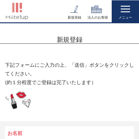
コ
ン
新規登録
法人のお客様
テ
ン
新規登録
ツ
へ
ス
下記フォームにご入力の上、「送信」ボタンをクリックし
キ
てください。
ッ
(約１分程度でご登録は完了いたします）
プ
お名前