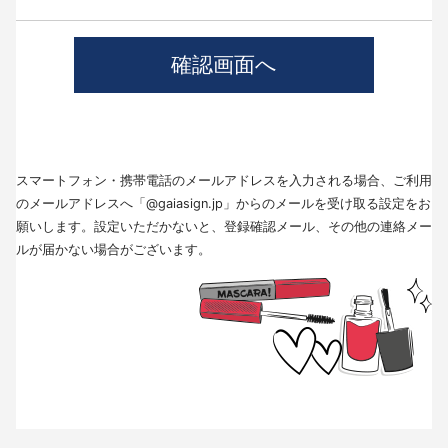
4.個人情報の第三者提供について
当社では、職業紹介を行う場合本人の同意を得た上で、個人情報を第三者
に提供します。
提供する目的、提供する個人情報の項目、提供の手段、当該情報の提供を
受ける者は以下の通りです。
(1)第三者に提供する目的･･･派遣業務、人材紹介
(2)提供する個人情報の項目･･･氏名､性別､住所､生年月日
(3)提供の手段又は方法･･･直接書面、FAX、メール
(4)当該情報の提供を受ける者の種類、属性･･･人材派遣業種、当社に人材
スマートフォン・携帯電話のメールアドレスを入力される場合、ご利用
紹介を依頼した者
(5)取得方法･･･求職者様より手渡しにて取得
のメールアドレスへ「@gaiasign.jp」からのメールを受け取る設定をお
※本人から個人情報の提供停止の求めがあった場合、第3者への提供を停止
願いします。設定いただかないと、登録確認メール、その他の連絡メー
します。個人情報の提供を停止する場合は、「個人情報問合せ窓口」まで
ルが届かない場合がございます。
お問い合わせください。
5.個人情報の取扱いの委託について
取得した個人情報の取扱いの全部又は、一部を委託することはありませ
ん。
6.個人情報を与えなかった場合に生じる結果
個人情報を与えることは任意です。個人情報に関する情報の一部をご提供
いただけない場合は、採用選考の対象外となる場合がございますので、ご
了承ください。また、これによりご本人様が被った損害（逸失利益を含
む）、不利益等について、当社は何らの賠償責任等を負いません。
7.開示対象個人情報の開示等および問い合わせ窓口について
ご本人からの求めにより、当社が保有する開示対象個人情報に関する開