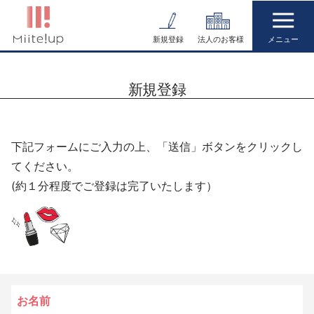
コ
ン
新規登録
法人のお客様
テ
ン
新規登録
ツ
へ
ス
下記フォームにご入力の上、「送信」ボタンをクリックし
キ
てください。
ッ
(約１分程度でご登録は完了いたします）
プ
お名前