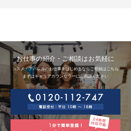
示、利用目的の通知、内容の訂正・追加または削除、利用停止、消去およ
び第三者提供の停止(以下、開示等という)に応じます。開示等に応ずる窓口
は、下記「当社の個人情報の取扱いに関する苦情、相談等の問合せ先」を
参照してください。
8.Webサイトにおける個人情報等の取扱いについて
8.1 クッキー（Cookie）、IPアドレス、webビーコンの利用ついて
当社は、当社が運営するWebサイトにおいて、クッキー（Cookie）、IPア
ドレス、webビーコンを次の目的で使用することがあります。
サーバーで発生した障害や問題の原因を突き止め解決するため、Webサイ
トや電子メール等の内容を改良するため、個人を特定できない状態で統計
資料として利用するため、ご本人は、インターネット閲覧ソフト（以下、
お仕事の紹介・ご相談はお気軽に
ブラウザーといいます）の設定でクッキーの受取りを拒否することによ
り、弊社によるクッキーおよびWebビーコンの利用を拒否することができ
コスメ・アパレルのお仕事をはじめるならご登録はこちら
ます。
8.2 Googleアナリティクスの利用について
まずはキャリアカウンセラーにご相談ください
当社は、当社サイトにおいて、その利用状況を把握するために、Googleア
ナリティクスを利用することがあります。Googleアナリティクスは、ファ
ーストパーティクッキーを利用して、弊社サイトへのアクセス情報を個人
を特定することなく収集します。
アクセス情報の収集方法および利用方法については、Googleアナリティク
スサービス利用規約およびGoogleプライバシーポリシーによって定められ
ています。
Googleアナリティクスについての詳細は、こちらをご参照ください。
http://www.google.com/analytics
9.個人情報の安全管理措置について