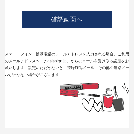
4.個人情報の第三者提供について
当社では、職業紹介を行う場合本人の同意を得た上で、個人情報を第三者
に提供します。
提供する目的、提供する個人情報の項目、提供の手段、当該情報の提供を
受ける者は以下の通りです。
(1)第三者に提供する目的･･･派遣業務、人材紹介
(2)提供する個人情報の項目･･･氏名､性別､住所､生年月日
(3)提供の手段又は方法･･･直接書面、FAX、メール
(4)当該情報の提供を受ける者の種類、属性･･･人材派遣業種、当社に人材
スマートフォン・携帯電話のメールアドレスを入力される場合、ご利用
紹介を依頼した者
(5)取得方法･･･求職者様より手渡しにて取得
のメールアドレスへ「@gaiasign.jp」からのメールを受け取る設定をお
※本人から個人情報の提供停止の求めがあった場合、第3者への提供を停止
願いします。設定いただかないと、登録確認メール、その他の連絡メー
します。個人情報の提供を停止する場合は、「個人情報問合せ窓口」まで
ルが届かない場合がございます。
お問い合わせください。
5.個人情報の取扱いの委託について
取得した個人情報の取扱いの全部又は、一部を委託することはありませ
ん。
6.個人情報を与えなかった場合に生じる結果
個人情報を与えることは任意です。個人情報に関する情報の一部をご提供
いただけない場合は、採用選考の対象外となる場合がございますので、ご
了承ください。また、これによりご本人様が被った損害（逸失利益を含
む）、不利益等について、当社は何らの賠償責任等を負いません。
7.開示対象個人情報の開示等および問い合わせ窓口について
ご本人からの求めにより、当社が保有する開示対象個人情報に関する開