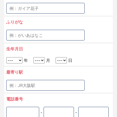
ふりがな
生年月日
年
月
日
最寄り駅
電話番号
-
-