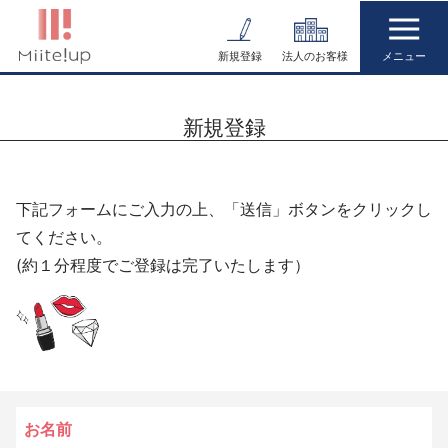
コ
ン
新規登録
法人のお客様
テ
ン
新規登録
ツ
へ
ス
下記フォームにご入力の上、「送信」ボタンをクリックし
キ
てください。
ッ
(約１分程度でご登録は完了いたします）
プ
お名前