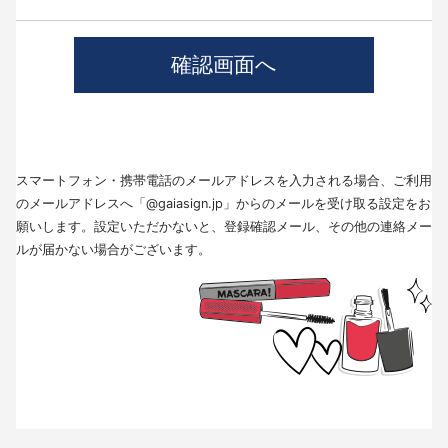
4.個人情報の第三者提供について
当社では、職業紹介を行う場合本人の同意を得た上で、個人情報を第三者
に提供します。
提供する目的、提供する個人情報の項目、提供の手段、当該情報の提供を
受ける者は以下の通りです。
(1)第三者に提供する目的･･･派遣業務、人材紹介
(2)提供する個人情報の項目･･･氏名､性別､住所､生年月日
(3)提供の手段又は方法･･･直接書面、FAX、メール
(4)当該情報の提供を受ける者の種類、属性･･･人材派遣業種、当社に人材
スマートフォン・携帯電話のメールアドレスを入力される場合、ご利用
紹介を依頼した者
(5)取得方法･･･求職者様より手渡しにて取得
のメールアドレスへ「@gaiasign.jp」からのメールを受け取る設定をお
※本人から個人情報の提供停止の求めがあった場合、第3者への提供を停止
願いします。設定いただかないと、登録確認メール、その他の連絡メー
します。個人情報の提供を停止する場合は、「個人情報問合せ窓口」まで
ルが届かない場合がございます。
お問い合わせください。
5.個人情報の取扱いの委託について
取得した個人情報の取扱いの全部又は、一部を委託することはありませ
ん。
6.個人情報を与えなかった場合に生じる結果
個人情報を与えることは任意です。個人情報に関する情報の一部をご提供
いただけない場合は、採用選考の対象外となる場合がございますので、ご
了承ください。また、これによりご本人様が被った損害（逸失利益を含
む）、不利益等について、当社は何らの賠償責任等を負いません。
7.開示対象個人情報の開示等および問い合わせ窓口について
ご本人からの求めにより、当社が保有する開示対象個人情報に関する開