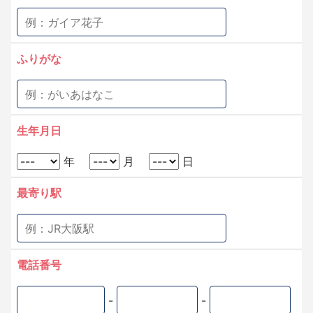
ふりがな
生年月日
年
月
日
最寄り駅
電話番号
-
-