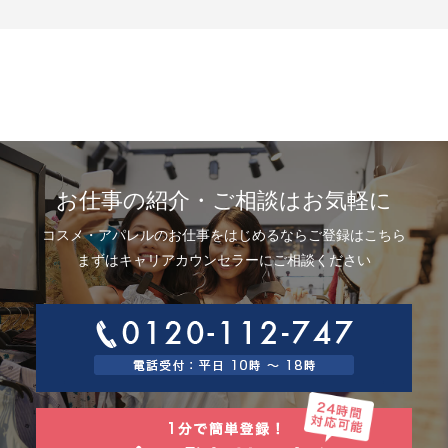
示、利用目的の通知、内容の訂正・追加または削除、利用停止、消去およ
び第三者提供の停止(以下、開示等という)に応じます。開示等に応ずる窓口
は、下記「当社の個人情報の取扱いに関する苦情、相談等の問合せ先」を
参照してください。
8.Webサイトにおける個人情報等の取扱いについて
8.1 クッキー（Cookie）、IPアドレス、webビーコンの利用ついて
当社は、当社が運営するWebサイトにおいて、クッキー（Cookie）、IPア
ドレス、webビーコンを次の目的で使用することがあります。
サーバーで発生した障害や問題の原因を突き止め解決するため、Webサイ
トや電子メール等の内容を改良するため、個人を特定できない状態で統計
資料として利用するため、ご本人は、インターネット閲覧ソフト（以下、
お仕事の紹介・ご相談はお気軽に
ブラウザーといいます）の設定でクッキーの受取りを拒否することによ
り、弊社によるクッキーおよびWebビーコンの利用を拒否することができ
コスメ・アパレルのお仕事をはじめるならご登録はこちら
ます。
8.2 Googleアナリティクスの利用について
まずはキャリアカウンセラーにご相談ください
当社は、当社サイトにおいて、その利用状況を把握するために、Googleア
ナリティクスを利用することがあります。Googleアナリティクスは、ファ
ーストパーティクッキーを利用して、弊社サイトへのアクセス情報を個人
を特定することなく収集します。
アクセス情報の収集方法および利用方法については、Googleアナリティク
スサービス利用規約およびGoogleプライバシーポリシーによって定められ
ています。
Googleアナリティクスについての詳細は、こちらをご参照ください。
http://www.google.com/analytics
9.個人情報の安全管理措置について