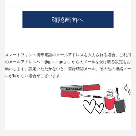
4.個人情報の第三者提供について
当社では、職業紹介を行う場合本人の同意を得た上で、個人情報を第三者
に提供します。
提供する目的、提供する個人情報の項目、提供の手段、当該情報の提供を
受ける者は以下の通りです。
(1)第三者に提供する目的･･･派遣業務、人材紹介
(2)提供する個人情報の項目･･･氏名､性別､住所､生年月日
(3)提供の手段又は方法･･･直接書面、FAX、メール
(4)当該情報の提供を受ける者の種類、属性･･･人材派遣業種、当社に人材
スマートフォン・携帯電話のメールアドレスを入力される場合、ご利用
紹介を依頼した者
(5)取得方法･･･求職者様より手渡しにて取得
のメールアドレスへ「@gaiasign.jp」からのメールを受け取る設定をお
※本人から個人情報の提供停止の求めがあった場合、第3者への提供を停止
願いします。設定いただかないと、登録確認メール、その他の連絡メー
します。個人情報の提供を停止する場合は、「個人情報問合せ窓口」まで
ルが届かない場合がございます。
お問い合わせください。
5.個人情報の取扱いの委託について
取得した個人情報の取扱いの全部又は、一部を委託することはありませ
ん。
6.個人情報を与えなかった場合に生じる結果
個人情報を与えることは任意です。個人情報に関する情報の一部をご提供
いただけない場合は、採用選考の対象外となる場合がございますので、ご
了承ください。また、これによりご本人様が被った損害（逸失利益を含
む）、不利益等について、当社は何らの賠償責任等を負いません。
7.開示対象個人情報の開示等および問い合わせ窓口について
ご本人からの求めにより、当社が保有する開示対象個人情報に関する開