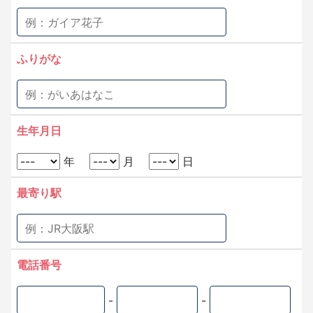
ふりがな
生年月日
年
月
日
最寄り駅
電話番号
-
-