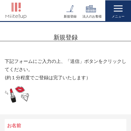
コ
ン
新規登録
法人のお客様
テ
ン
新規登録
ツ
へ
ス
下記フォームにご入力の上、「送信」ボタンをクリックし
キ
てください。
ッ
(約１分程度でご登録は完了いたします）
プ
お名前