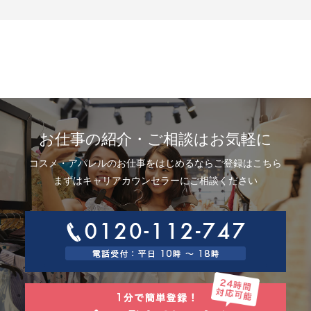
示、利用目的の通知、内容の訂正・追加または削除、利用停止、消去およ
び第三者提供の停止(以下、開示等という)に応じます。開示等に応ずる窓口
は、下記「当社の個人情報の取扱いに関する苦情、相談等の問合せ先」を
参照してください。
8.Webサイトにおける個人情報等の取扱いについて
8.1 クッキー（Cookie）、IPアドレス、webビーコンの利用ついて
当社は、当社が運営するWebサイトにおいて、クッキー（Cookie）、IPア
ドレス、webビーコンを次の目的で使用することがあります。
サーバーで発生した障害や問題の原因を突き止め解決するため、Webサイ
トや電子メール等の内容を改良するため、個人を特定できない状態で統計
資料として利用するため、ご本人は、インターネット閲覧ソフト（以下、
お仕事の紹介・ご相談はお気軽に
ブラウザーといいます）の設定でクッキーの受取りを拒否することによ
り、弊社によるクッキーおよびWebビーコンの利用を拒否することができ
コスメ・アパレルのお仕事をはじめるならご登録はこちら
ます。
8.2 Googleアナリティクスの利用について
まずはキャリアカウンセラーにご相談ください
当社は、当社サイトにおいて、その利用状況を把握するために、Googleア
ナリティクスを利用することがあります。Googleアナリティクスは、ファ
ーストパーティクッキーを利用して、弊社サイトへのアクセス情報を個人
を特定することなく収集します。
アクセス情報の収集方法および利用方法については、Googleアナリティク
スサービス利用規約およびGoogleプライバシーポリシーによって定められ
ています。
Googleアナリティクスについての詳細は、こちらをご参照ください。
http://www.google.com/analytics
9.個人情報の安全管理措置について