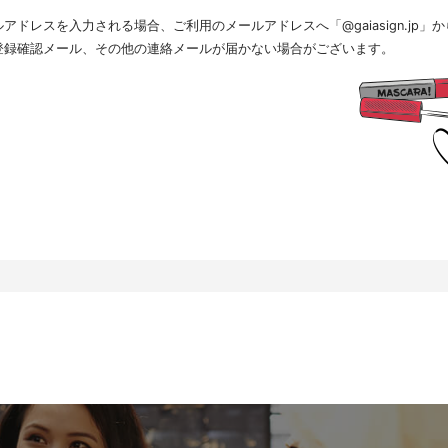
.個人情報の取扱いの委託について
ドレスを入力される場合、ご利用のメールアドレスへ「@gaiasign.jp
得した個人情報の取扱いの全部又は、一部を委託することはありません。
.個人情報を与えなかった場合に生じる結果
登録確認メール、その他の連絡メールが届かない場合がございます。
人情報を与えることは任意です。個人情報に関する情報の一部をご提供いただけない場合は、採用
すので、ご了承ください。また、これによりご本人様が被った損害（逸失利益を含む）、不利益等
を負いません。
.開示対象個人情報の開示等および問い合わせ窓口について
本人からの求めにより、当社が保有する開示対象個人情報に関する開示、利用目的の通知、内容の
、消去および第三者提供の停止(以下、開示等という)に応じます。開示等に応ずる窓口は、下記「
、相談等の問合せ先」を参照してください。
.Webサイトにおける個人情報等の取扱いについて
.1 クッキー（Cookie）、IPアドレス、webビーコンの利用ついて
社は、当社が運営するWebサイトにおいて、クッキー（Cookie）、IPアドレス、webビーコンを
。
ーバーで発生した障害や問題の原因を突き止め解決するため、Webサイトや電子メール等の内容を
状態で統計資料として利用するため、ご本人は、インターネット閲覧ソフト（以下、ブラウザーと
りを拒否することにより、弊社によるクッキーおよびWebビーコンの利用を拒否することができま
.2 Googleアナリティクスの利用について
社は、当社サイトにおいて、その利用状況を把握するために、Googleアナリティクスを利用すること
スは、ファーストパーティクッキーを利用して、弊社サイトへのアクセス情報を個人を特定するこ
クセス情報の収集方法および利用方法については、Googleアナリティクスサービス利用規約およびG
て定められています。
oogleアナリティクスについての詳細は、こちらをご参照ください。
ttp://www.google.com/analytics
.個人情報の安全管理措置について