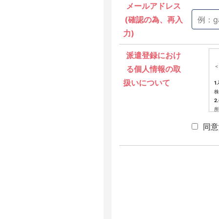
メールアドレス
(確認の為、再入
力)
派遣登録におけ
＜
る個人情報の取
扱いについて
1
株
2
所
3
同意
派
4
当
提
(
(
(
(
(
※
せ