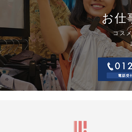
取
す
お仕
1
当
1
窓
コス
連
電
電