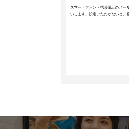
5
スマートフォン・携帯電話のメールア
取
6
いします。設定いただかないと、
個
ま
等
7
ご
止
情
8
8
当
す
サ
い
取
8
当
ク
ア
っ
G
h
9