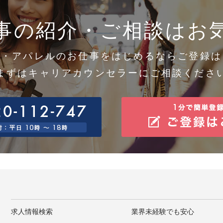
得した個人情報については、漏洩、減失またはき損の防止と是正、その他個人情報の安全管理のた
。
事の紹介・ご相談はお
0.個人情報保護方針
社ホームページの個人情報保護方針をご覧下さい。 https://www.gaiasign.co.jp
1.当社の個人情報の取扱いに関する苦情、相談等の問合せ先
口の名称 ：個人情報問合せ窓口
メ・アパレルのお仕事をはじめるならご登録は
絡先 住所 ：神戸市中央区東川崎町1-7-4
話/FAX ：078-380-0360/078-360-3308
まずはキャリアカウンセラーにご相談くださ
子メール：support@gaiasign.jp
求人情報検索
業界未経験でも安心