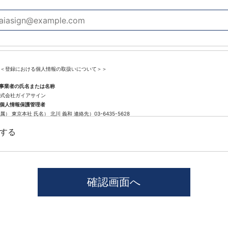
＜登録における個人情報の取扱いについて＞＞
.事業者の氏名または名称
式会社ガイアサイン
.個人情報保護管理者
属） 東京本社 氏名） 北川 義和 連絡先）03-6435-5628
.個人情報の利用目的
する
遣登録に係わる業務に利用するため（派遣登録に関する情報提供、採用可否判断、派遣業務に関す
.個人情報の第三者提供について
社では、職業紹介を行う場合本人の同意を得た上で、個人情報を第三者に提供します。
供する目的、提供する個人情報の項目、提供の手段、当該情報の提供を受ける者は以下の通りです
1)第三者に提供する目的･･･派遣業務、人材紹介
2)提供する個人情報の項目･･･氏名､性別､住所､生年月日
3)提供の手段又は方法･･･直接書面、FAX、メール
4)当該情報の提供を受ける者の種類、属性･･･人材派遣業種、当社に人材紹介を依頼した者
5)取得方法･･･求職者様より手渡しにて取得
本人から個人情報の提供停止の求めがあった場合、第3者への提供を停止します。個人情報の提供を
窓口」までお問い合わせください。