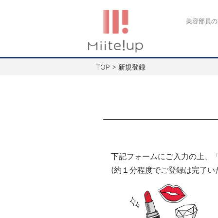
コ
ン
美容部員の
テ
ン
ツ
TOP
>
新規登録
へ
ス
キ
ッ
プ
下記フォームにご入力の上、
(約１分程度でご登録は完了い